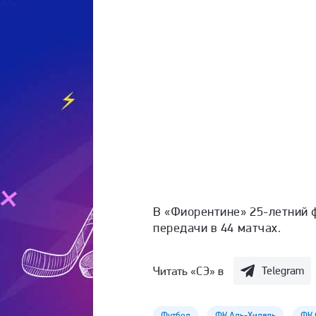
В «Фиорентине» 25-летний ф
передачи в 44 матчах.
Читать «СЭ» в
Telegram
Футбол
ФК Аль-Хиляль
ФК 