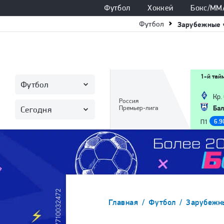
Футбол
Хоккей
Бокс/ММ
Футбол
Зарубежные 
1-й тай
Футбол
Кр.
Россия
Бал
Премьер-лига
Сегодня
6.9
П1
Главная
Футбол
Зарубежн