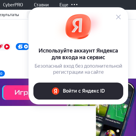
CyberPRO
Ставки
Еще
езультаты
Не начался, 20:30
Все матчи
-
ЦСКА
-
Ростов
00
1.81
3.80
4.70
П1
X
П2