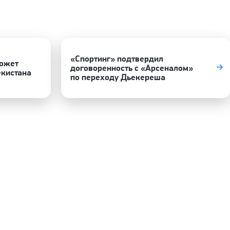
«Спортинг» подтвердил
может
договоренность с «Арсеналом»
екистана
по переходу Дьекереша