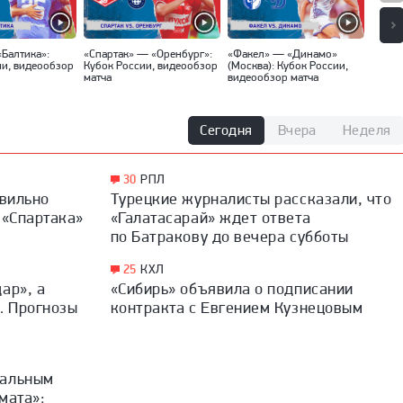
«Балтика»:
«Спартак» — «Оренбург»:
«Факел» — «Динамо»
«Локо
ии, видеообзор
Кубок России, видеообзор
(Москва): Кубок России,
Кубок
матча
видеообзор матча
матча
Сегодня
Вчера
Неделя
30
РПЛ
авильно
Турецкие журналисты рассказали, что
 «Спартака»
«Галатасарай» ждет ответа
по Батракову до вечера субботы
25
КХЛ
ар», а
«Сибирь» объявила о подписании
. Прогнозы
контракта с Евгением Кузнецовым
дальным
мата»: