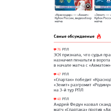
«Краснодар» — «Ахмат»:
«Зенит» — 
Кубок России, видеообзор
Кубок Росс
матча
матча
Самые обсуждаемые
76
РПЛ
ЭСК признала, что судья пр
назначил пенальти в ворота
в начале матча с «Ахматом»
47
РПЛ
«Спартак» победит «Краснод
«Зенит» разгромит «Родину»
на 3-й тур РПЛ
40
РПЛ
Андрей Федун назвал скан
матч «Спартака» против «Ах