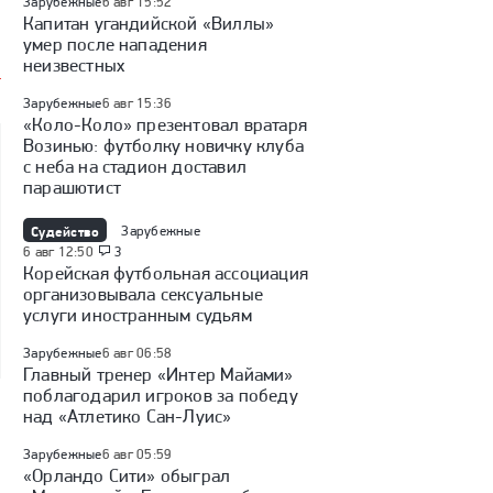
Зарубежные
6 авг 15:52
Капитан угандийской «Виллы»
умер после нападения
неизвестных
Зарубежные
6 авг 15:36
«Коло-Коло» презентовал вратаря
Возинью: футболку новичку клуба
с неба на стадион доставил
парашютист
Судейство
Зарубежные
6 авг 12:50
3
Корейская футбольная ассоциация
организовывала сексуальные
услуги иностранным судьям
Зарубежные
6 авг 06:58
Главный тренер «Интер Майами»
поблагодарил игроков за победу
над «Атлетико Сан-Луис»
Зарубежные
6 авг 05:59
«Орландо Сити» обыграл