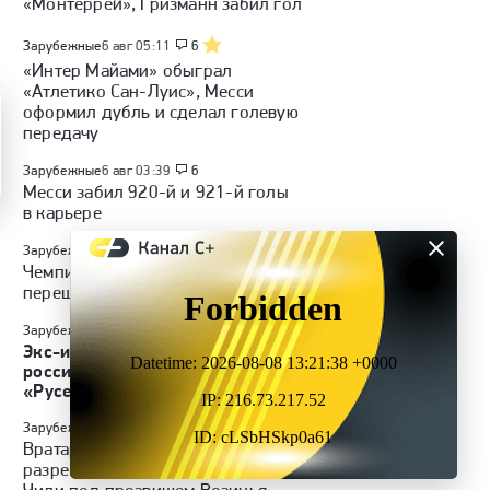
«Монтеррей», Гризманн забил гол
Зарубежные
6 авг 05:11
6
«Интер Майами» обыграл
«Атлетико Сан-Луис», Месси
оформил дубль и сделал голевую
передачу
Зарубежные
6 авг 03:39
6
Месси забил 920-й и 921-й голы
в карьере
Зарубежные
6 авг 00:17
Чемпион мира 2018 года Фекир
перешел в «Абху»
Зарубежные
5 авг 22:08
Экс-игрок «Локомотива»
россиянин Мампасси перешел в
«Русенборг»
Зарубежные
5 авг 19:13
Вратарю сборной Кабо-Верде
разрешили играть в чемпионате