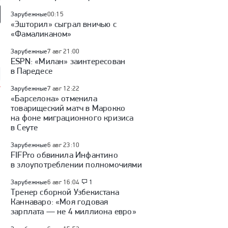
Зарубежные
00:15
«Эшторил» сыграл вничью с
мотив» — ЦСКА:
«Динамо» (Махачкала) —
«Родина» — «Рубин»:
«Фамаликаном»
 России, видеообзор
«Крылья Советов»: Кубок
Кубок России, видеообзор
России, видеообзор матча
матча
Зарубежные
7 авг 21:00
ESPN: «Милан» заинтересован
в Паредесе
Зарубежные
7 авг 12:22
«Барселона» отменила
товарищеский матч в Марокко
на фоне миграционного кризиса
в Сеуте
Зарубежные
6 авг 23:10
FIFPro обвинила Инфантино
в злоупотреблении полномочиями
Зарубежные
6 авг 16:04
1
Тренер сборной Узбекистана
Каннаваро: «Моя годовая
зарплата — не 4 миллиона евро»