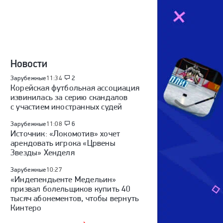
Новости
Зарубежные
11:34
2
Корейская футбольная ассоциация
извинилась за серию скандалов
с участием иностранных судей
Зарубежные
11:08
6
Источник: «Локомотив» хочет
арендовать игрока «Црвены
Звезды» Хенделя
Зарубежные
10:27
«Индепендьенте Медельин»
призвал болельщиков купить 40
тысяч абонементов, чтобы вернуть
Кинтеро