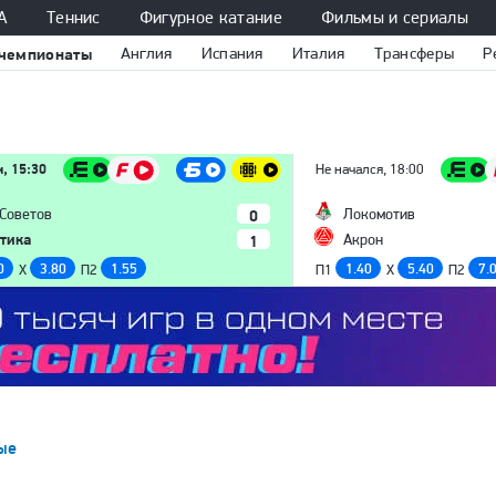
А
Теннис
Фигурное катание
Фильмы и сериалы
чемпионаты
Англия
Испания
Италия
Трансферы
Р
м, 15:30
Не начался, 18:00
0
 Советов
Локомотив
тика
1
Акрон
0
3.80
1.55
1.40
5.40
7.
X
П2
П1
X
П2
ые