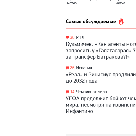
матча
матча
Самые обсуждаемые
30
РПЛ
Кузьмичев: «Как агенты мог
запросить у «Галатасарая» 
за трансфер Батракова?!»
26
Испания
«Реал» и Винисиус продлили
до 2032 года
14
Чемпионат мира
УЕФА продолжит бойкот че
мира, несмотря на извинени
Инфантино