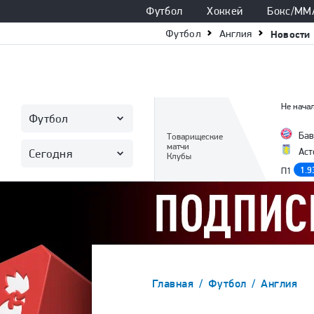
Футбол
Хоккей
Бокс/ММ
Футбол
Англия
Новости
Не начал
Футбол
Бав
Товарищеские
матчи
Аст
Сегодня
Клубы
1.9
П1
Главная
Футбол
Англия