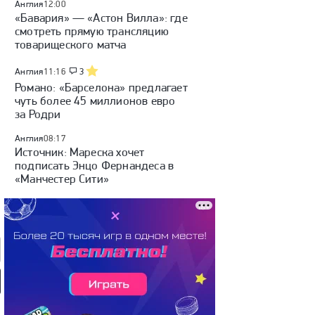
Англия
12:00
«Бавария» — «Астон Вилла»: где
смотреть прямую трансляцию
товарищеского матча
Англия
11:16
3
Романо: «Барселона» предлагает
чуть более 45 миллионов евро
за Родри
Англия
08:17
Источник: Мареска хочет
подписать Энцо Фернандеса в
«Манчестер Сити»
мотив» — ЦСКА:
«Динамо» (Махачкала) —
«Родина» — «Рубин»:
 России, видеообзор
«Крылья Советов»: Кубок
Кубок России, видеообзор