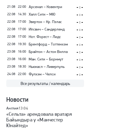
21.08
22:00
Арсенал – Ковентри
- : -
22.08
14:30
Халл Сити – МЮ
- : -
22.08
17:00
Эвертон – Кр. Пэлас
- : -
22.08
17:00
Ипсвич – Сандерленд
- : -
22.08
17:00
Нот. Форест – Лидс
- : -
22.08
19:30
Брентфорд – Тоттенхэм
- : -
23.08
16:00
Брайтон – Астон Вилла
- : -
23.08
16:00
Ман. Сити – Борнмут
- : -
23.08
18:30
Ньюкасл – Ливерпуль
- : -
24.08
22:00
Фулхэм – Челси
- : -
Все результаты / календарь
Новости
Англия
13:04
«Сельта» арендовала вратаря
Байындыра у «Манчестер
Юнайтед»