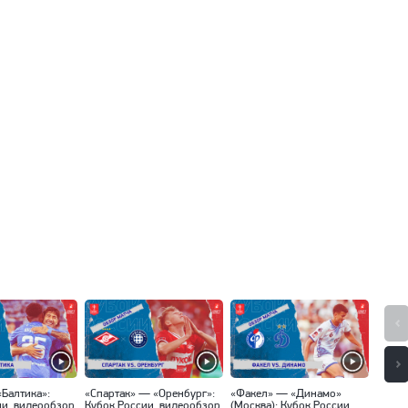
«Балтика»:
«Спартак» — «Оренбург»:
«Факел» — «Динамо»
«Локо
ии, видеообзор
Кубок России, видеообзор
(Москва): Кубок России,
Кубок