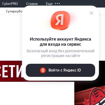
CyberPRO
Ставки
Еще
Суперкубок
Все матчи