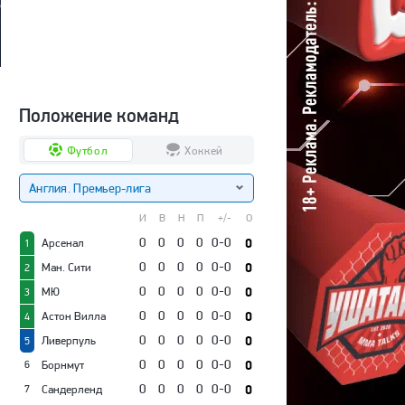
Положение команд
Футбол
Хоккей
Англия. Премьер-лига
И
В
Н
П
+/-
О
0
0
0
0
0-0
0
Арсенал
1
0
0
0
0
0-0
0
Ман. Сити
2
0
0
0
0
0-0
0
МЮ
3
0
0
0
0
0-0
0
Астон Вилла
4
0
0
0
0
0-0
0
Ливерпуль
5
0
0
0
0
0-0
0
Борнмут
6
0
0
0
0
0-0
0
Сандерленд
7