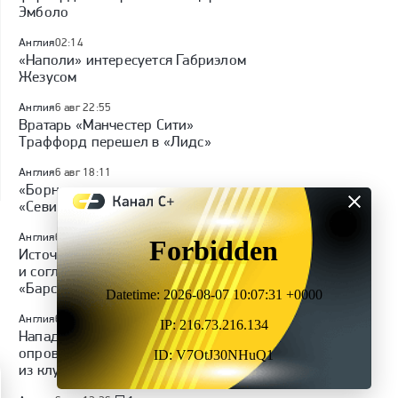
Эмболо
Англия
02:14
«Наполи» интересуется Габриэлом
Жезусом
Англия
6 авг 22:55
Вратарь «Манчестер Сити»
Траффорд перешел в «Лидс»
Англия
6 авг 18:11
«Борнмут» подписал защитника
«Севильи» Санчеса
Англия
6 авг 17:32
5
Источник: Родри отказал «Реалу»
и согласовал условия контракта с
«Барселоной»
Англия
6 авг 15:26
Нападающий «Лейпцига» Нуса
опроверг слухи о своем уходе
из клуба