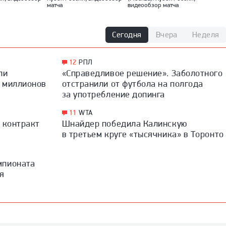
матча
видеообзор матча
матча
Сегодня
Вчера
Неделя
12
РПЛ
ли
«Справедливое решение». Заболотного
7 миллионов
отстранили от футбола на полгода
за употребление допинга
11
WTA
 контракт
Шнайдер победила Калинскую
в третьем круге «тысячника» в Торонто
мпионата
я