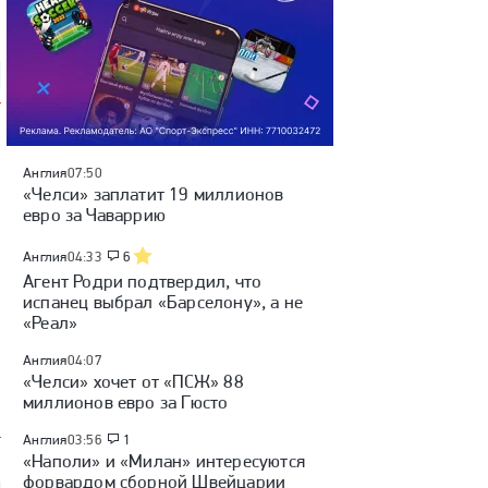
России, видеообзор матча
матча
Англия
07:50
«Челси» заплатит 19 миллионов
евро за Чаваррию
Англия
04:33
6
Агент Родри подтвердил, что
испанец выбрал «Барселону», а не
«Реал»
Англия
04:07
«Челси» хочет от «ПСЖ» 88
миллионов евро за Гюсто
Англия
03:56
1
«Наполи» и «Милан» интересуются
форвардом сборной Швейцарии