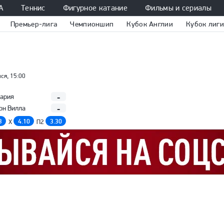
А
Теннис
Фигурное катание
Фильмы и сериалы
Премьер-лига
Чемпионшип
Кубок Англии
Кубок лиги
ся, 15:00
-
ария
-
он Вилла
3
4.10
3.30
X
П2