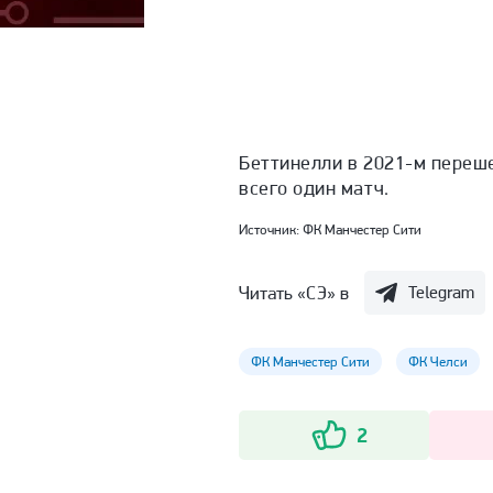
Беттинелли в 2021-м переше
всего один матч.
Источник:
ФК Манчестер Сити
Читать «СЭ» в
Telegram
ФК Манчестер Сити
ФК Челси
2