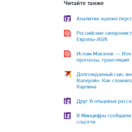
Читайте также
Аналитик оценил персп
Российские синхронист
Европы-2026
Ислам Махачев — Иэн Г
прогнозы, трансляция
Долгожданный сын, вне
Валерой». Как сложила
Карпина
Друг Усольцевых расс
В Минцифры сообщили о
соцсети