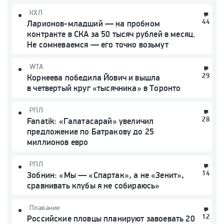
КХЛ
44
Ларионов-младший — на пробном
контракте в СКА за 50 тысяч рублей в месяц.
Не сомневаемся — его точно возьмут
WTA
29
Корнеева победила Йович и вышла
в четвертый круг «тысячника» в Торонто
РПЛ
28
Fanatik: «Галатасарай» увеличил
предложение по Батракову до 25
миллионов евро
РПЛ
14
Зобнин: «Мы — «Спартак», а не «Зенит»,
сравнивать клубы я не собираюсь»
Плавание
12
Российские пловцы планируют завоевать 20