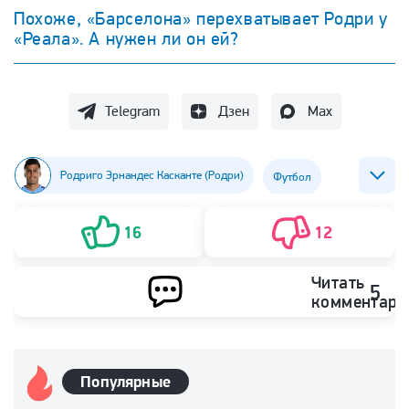
Похоже, «Барселона» перехватывает Родри у
«Реала». А нужен ли он ей?
Telegram
Дзен
Max
Родриго Эрнандес Касканте (Родри)
Футбол
ФК Барселона
ФК Манчестер Сити
16
12
Читать
5
комментари
Популярные