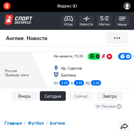
Игры
Новости
Матчи
Меню
Англия. Новости
Не начался, 15:30
Кр. Советов
Россия
Премьер-лига
Балтика
П1
3.20
X
3.20
П2
2.40
Вчера
Сегодня
Сейчас
Завтра
Главная
Футбол
Англия