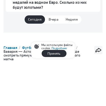
медалей на водном Евро. Сколько из них
будут золотыми?
Сегодня
Вчера
Неделя
Мы используем файлы
Главная
Футбол
Товарищеские матчи
cookie.
Подробнее
Бавария — Астон Вилла, 7 августа 2026: где
Принять
смотреть прямую трансляцию товарищеского
матча
7 августа, 12:00
«Бавария» — «Астон Вилла»: где
смотреть прямую трансляцию
товарищеского матча
Валентина Глазко