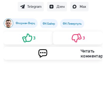
Telegram
Дзен
Max
Флориан Вирц
ФК Байер
ФК Ливерпуль
3
3
Читать
комментари