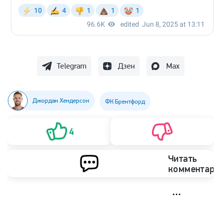
Telegram
Дзен
Max
Джордан Хендерсон
ФК Брентфорд
4
Читать
комментари