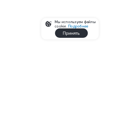
Мы используем файлы
cookie.
Подробнее
Принять
Реклама
Читайте также
Апелляционный суд США заблокировал
строительство бального зала Трампа
Российские синхронистки выиграли третье
золото на чемпионате Европы-2026