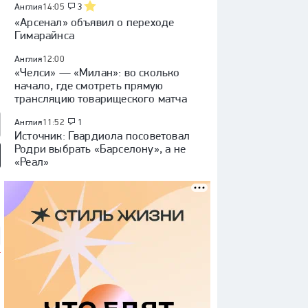
Англия
14:05
3
«Арсенал» объявил о переходе
Гимарайнса
Англия
12:00
«Челси» — «Милан»: во сколько
начало, где смотреть прямую
трансляцию товарищеского матча
Англия
11:52
1
Источник: Гвардиола посоветовал
Родри выбрать «Барселону», а не
«Реал»
мотив» — ЦСКА:
«Динамо» (Махачкала) —
«Родина» — «Рубин»:
 России, видеообзор
«Крылья Советов»: Кубок
Кубок России, видеообзор
России, видеообзор матча
матча