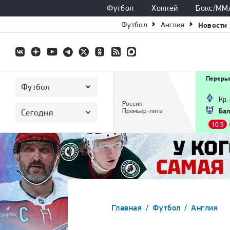
Футбол
Хоккей
Бокс/ММ
Футбол
Англия
Новости
Перерыв
Футбол
Кр.
Россия
Бал
Премьер-лига
Сегодня
10.5
Главная
Футбол
Англия