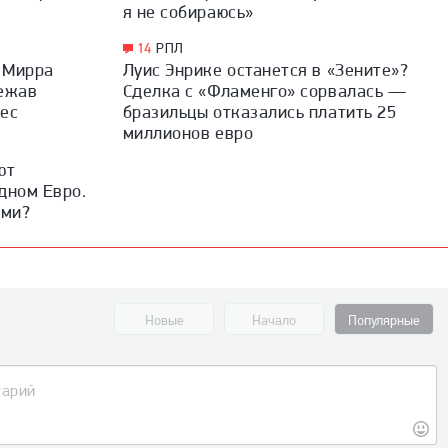
я не собираюсь»
14
РПЛ
. Мирра
Луис Энрике останется в «Зените»?
бежав
Сделка с «Фламенго» сорвалась —
дес
бразильцы отказались платить 25
миллионов евро
ют
дном Евро.
ыми?
Новые
Начало
Популярные