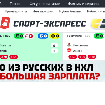
А
Теннис
Фигурное катание
Фильмы и сериалы
Премьер-лига
Чемпионшип
Кубок Англии
Кубок лиги
, 15:30
Не начался, 18:00
0
 Советов
Локомотив
тика
1
Акрон
3.70
1.45
1.40
5.30
7.10