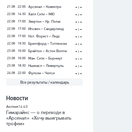
21.08
22:00
Арсенал – Ковентри
- : -
22.08
14:30
Халл Сити – МЮ
- : -
22.08
17:00
Эвертон – Кр. Пэлас
- : -
22.08
17:00
Ипсвич – Сандерленд
- : -
22.08
17:00
Нот. Форест – Лидс
- : -
22.08
19:30
Брентфорд – Тоттенхэм
- : -
23.08
16:00
Брайтон – Астон Вилла
- : -
23.08
16:00
Ман. Сити – Борнмут
- : -
23.08
18:30
Ньюкасл – Ливерпуль
- : -
24.08
22:00
Фулхэм – Челси
- : -
Все результаты / календарь
Новости
Англия
14:40
Гимарайнс — о переходе в
«Арсенал»: «Хочу выигрывать
трофеи»