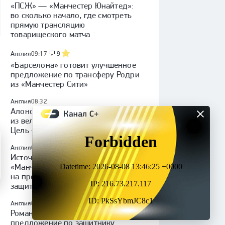
«ПСЖ» — «Манчестер Юнайтед»:
во сколько начало, где смотреть
прямую трансляцию
товарищеского матча
Англия
09:17
9
«Барселона» готовит улучшенное
предложение по трансферу Родри
из «Манчестер Сити»
Англия
08:32
Алонсо: «Челси» — один
из величайших клубов мира.
Цель — добиться успеха»
Англия
06:44
Источник: «Ньюкасл» отказал
«Манчестер Юнайтед»
на предложение о переходе
защитника Холла
Англия
06:31
Романо: «Атлетико» сделает новое
предложение по защитнику