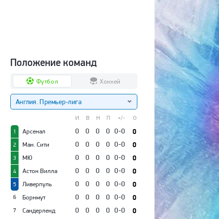
Положение команд
Футбол
Хоккей
Англия. Премьер-лига
И
В
Н
П
+/-
О
0
0
0
0
0-0
0
Арсенал
1
0
0
0
0
0-0
0
Ман. Сити
2
0
0
0
0
0-0
0
МЮ
3
0
0
0
0
0-0
0
Астон Вилла
4
0
0
0
0
0-0
0
Ливерпуль
5
0
0
0
0
0-0
0
Борнмут
6
0
0
0
0
0-0
0
Сандерленд
7