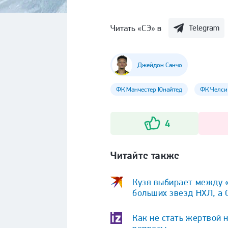
Читать «СЭ» в
Telegram
Джейдон Санчо
ФК Манчестер Юнайтед
ФК Челси
4
Читайте также
Кузя выбирает между «
больших звезд НХЛ, а 
Как не стать жертвой 