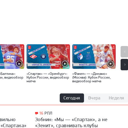
«Балтика»:
«Спартак» — «Оренбург»:
«Факел» — «Динамо»
«Локо
ии, видеообзор
Кубок России, видеообзор
(Москва): Кубок России,
Кубок
матча
видеообзор матча
матча
Сегодня
Вчера
Неделя
16
РПЛ
авильно
Зобнин: «Мы — «Спартак», а не
 «Спартака»
«Зенит», сравнивать клубы