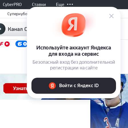
CyberPRO
Ставки
Еще
Суперкубок
Не начался, 20:30
Все матчи
-
ЦСКА
-
Ростов
1.80
3.80
4.70