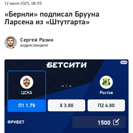
12 июля 2025, 08:09
«Бернли» подписал Брууна
Ларсена из «Штутгарта»
Сергей Разин
корреспондент
:
-
-
ЦСКА
Ростов
П1 1.79
X 3.80
П2 4.80
ФРИБЕТ