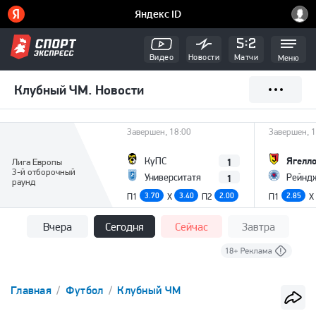
Видео
Новости
Матчи
Меню
Клубный ЧМ. Новости
Завершен, 18:00
Завершен, 1
Ягелл
1
КуПС
Лига Европы
3-й отборочный
1
Университатя
Рейнд
раунд
П1
3.70
X
3.40
П2
2.00
П1
2.85
X
Вчера
Сегодня
Сейчас
Завтра
Главная
Футбол
Клубный ЧМ