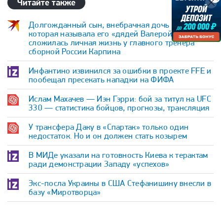
Читайте также
Долгожданный сын, внебрачная дочь и жена,
которая называла его «дядей Валерой». Как
сложилась личная жизнь у главного тренера
сборной России Карпина
Инфантино извинился за ошибки в проекте FFE и
пообещал пресекать нападки на ФИФА
Ислам Махачев — Иэн Гэрри: бой за титул на UFC
330 — статистика бойцов, прогнозы, трансляция
У трансфера Даку в «Спартак» только один
недостаток. Но и он должен стать козырем
В МИДе указали на готовность Киева к терактам
ради демонстрации Западу «успехов»
Экс-посла Украины в США Стефанишину внесли в
базу «Миротворца»