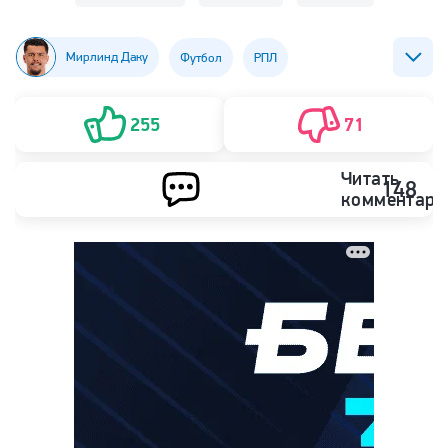
Мирлинд Даку
Футбол
РПЛ
ФК Рубин (Казань)
ФК Спартак (Москва)
255
71
Читать
148
комментари