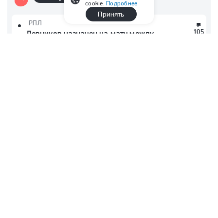
cookie.
Подробнее
Принять
РПЛ
105
Левников назначен на матч между
«Спартаком» и «Краснодаром» в 3-м туре
РПЛ
Прыжки в воду
36
Терновой стал чемпионом Европы
в прыжках с 10-метровой вышки
Франция
17
«ПСЖ» крупно проиграл «Мальорке»,
Сафонов пропустил два гола и был заменен
в перерыве
Франция
13
«ПСЖ» провалился в первом матче после
отпуска. Сафонов получил одну из худших
оценок в команде