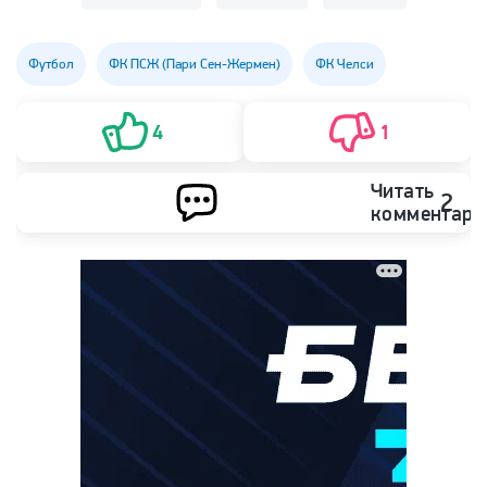
Футбол
ФК ПСЖ (Пари Сен-Жермен)
ФК Челси
4
1
Читать
2
комментари