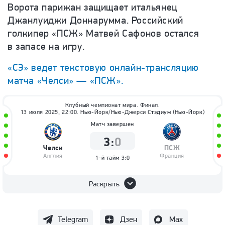
Ворота парижан защищает итальянец
Джанлуиджи Доннарумма. Российский
голкипер «ПСЖ» Матвей Сафонов остался
в запасе на игру.
«СЭ» ведет текстовую онлайн-трансляцию
матча «Челси» — «ПСЖ».
Клубный чемпионат мира. Финал.
13 июля 2025, 22:00. Нью-Йорк/Нью-Джерси Стэдиум (Нью-Йорк)
Матч завершен
3
:
0
Челси
ПСЖ
Англия
Франция
1-й тайм
3:0
Раскрыть
Telegram
Дзен
Max