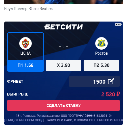
Коул Палмер.
Фото Reuters
:
-
-
ЦСКА
Ростов
П1 1.68
X 3.90
П2 5.30
ФРИБЕТ
2 520
₽
ВЫИГРЫШ
СДЕЛАТЬ СТАВКУ
18+. Реклама. Рекламодатель: ООО "ФОРТУНА" (ИНН: 6164205110)
Я, О ПРИЗОВОМ ФОНДЕ ТАКИХ ИГР, ПАРИ, О КОЛИЧЕСТВЕ ПРИЗОВ ИЛИ ВЫИГРЫШЕЙ