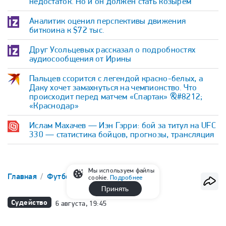
недостаток. Но и он должен стать козырем
Аналитик оценил перспективы движения
биткоина к $72 тыс.
Друг Усольцевых рассказал о подробностях
аудиосообщения от Ирины
Пальцев ссорится с легендой красно-белых, а
Даку хочет замахнуться на чемпионство. Что
происходит перед матчем «Спартак» &#8212;
«Краснодар»
Ислам Махачев — Иэн Гэрри: бой за титул на UFC
330 — статистика бойцов, прогнозы, трансляция
Мы используем файлы
Главная
Футбол
РПЛ
cookie.
Подробнее
Принять
Судейство
6 августа, 19:45
«Спартак» — «Оренбург»: у