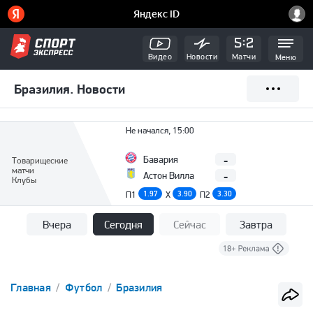
Видео
Новости
Матчи
Меню
Бразилия. Новости
Не начался, 15:00
-
Бавария
Товарищеские
матчи
-
Астон Вилла
Клубы
П1
1.97
X
3.90
П2
3.30
Вчера
Сегодня
Сейчас
Завтра
Главная
Футбол
Бразилия