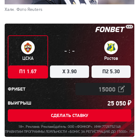
Халк.
Фото Reuters
:
-
-
ЦСКА
Ростов
П1 1.67
X 3.90
П2 5.30
ФРИБЕТ
25 050
₽
ВЫИГРЫШ
СДЕЛАТЬ СТАВКУ
18+. Реклама. Рекламодатель: ООО «ФОНКОР». ИНН 7726752148
 ПРОГРАММЫ ЛОЯЛЬНОСТИ «БОНУС ЗА РЕГИСТРАЦИЮ ДО 15000». ПОЛНАЯ ИНФОРМАЦИ