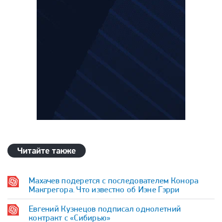
Читайте также
Махачев подерется с последователем Конора
Макгрегора. Что известно об Иэне Гэрри
Евгений Кузнецов подписал однолетний
контракт с «Сибирью»