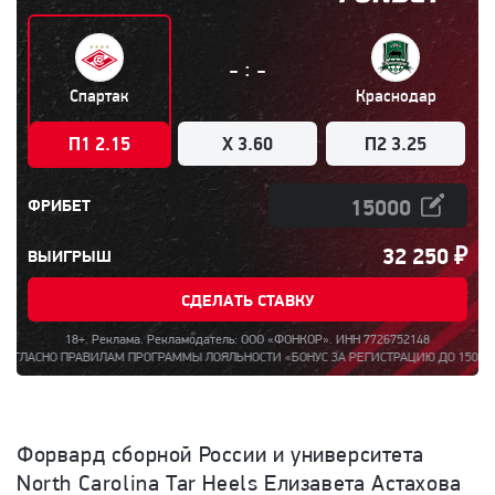
:
-
-
Спартак
Краснодар
П1 2.15
X 3.60
П2 3.25
ФРИБЕТ
32 250
₽
ВЫИГРЫШ
СДЕЛАТЬ СТАВКУ
18+. Реклама. Рекламодатель: ООО «ФОНКОР». ИНН 7726752148
НО ПРАВИЛАМ ПРОГРАММЫ ЛОЯЛЬНОСТИ «БОНУС ЗА РЕГИСТРАЦИЮ ДО 15000». ПОЛНА
Форвард сборной России и университета
North Carolina Tar Heels Елизавета Астахова