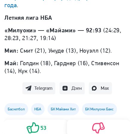
года
.
Летняя лига НБА
«Милуоки» — «Майами» — 92:93
(24:29,
28:23, 21:27, 19:14)
Мил:
Смит (21), Умуде (13), Ноуэлл (12).
Май:
Голдин (18), Гарднер (16), Стивенсон
(14), Кук (14).
Telegram
Дзен
Max
Баскетбол
НБА
БК Майами Хит
БК Милуоки Бакс
53