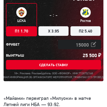
:
-
-
ЦСКА
Ростов
П1 1.70
X 3.95
П2 5.40
ФРИБЕТ
25 500
₽
ВЫИГРЫШ
СДЕЛАТЬ СТАВКУ
18+. Реклама. Рекламодатель: ООО «ФОНКОР». ИНН 7726752148
Я ИНФОРМАЦИЯ ОБ ОРГАНИЗАТОРЕ МЕРОПРИЯТИЯ, ПРАВИЛАХ ЕГО ПРОВЕДЕНИЯ, КОЛИ
«Майами» переиграл «Милуоки» в матче
Летней лиги НБА — 93:92.