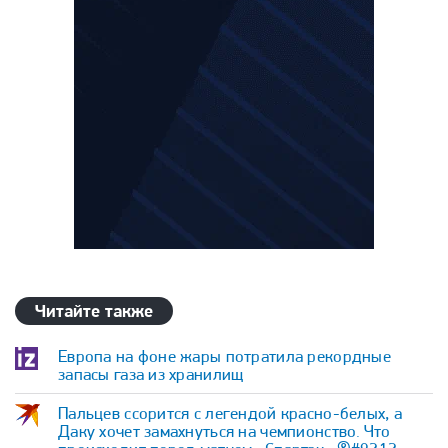
Читайте также
Европа на фоне жары потратила рекордные
запасы газа из хранилищ
Пальцев ссорится с легендой красно-белых, а
Даку хочет замахнуться на чемпионство. Что