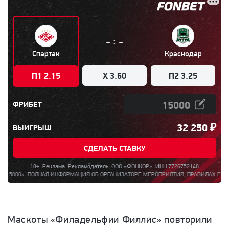
:
-
-
Спартак
Краснодар
П1 2.15
X 3.60
П2 3.25
ФРИБЕТ
32 250
₽
ВЫИГРЫШ
СДЕЛАТЬ СТАВКУ
18+. Реклама. Рекламодатель: ООО «ФОНКОР». ИНН 7726752148
. ПОЛНАЯ ИНФОРМАЦИЯ ОБ ОРГАНИЗАТОРЕ МЕРОПРИЯТИЯ, ПРАВИЛАХ ЕГО ПРОВЕДЕН
Маскоты «Филадельфии Филлис» повторили