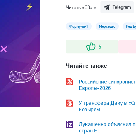
Читать «СЭ» в
Telegram
Формула-1
Мерседес
Ред Б
5
Читайте также
Российские синхронист
Европы-2026
У трансфера Даку в «С
козырем
Лукашенко объяснил п
стран ЕС