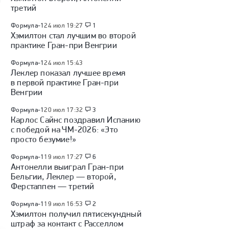
третий
Формула-1
24 июл 19:27
1
Хэмилтон стал лучшим во второй
практике Гран-при Венгрии
Формула-1
24 июл 15:43
Леклер показал лучшее время
в первой практике Гран-при
Венгрии
Формула-1
20 июл 17:32
3
Карлос Сайнс поздравил Испанию
с победой на ЧМ-2026: «Это
просто безумие!»
Формула-1
19 июл 17:27
6
Антонелли выиграл Гран-при
Бельгии, Леклер — второй,
Ферстаппен — третий
Формула-1
19 июл 16:53
2
Хэмилтон получил пятисекундный
штраф за контакт с Расселлом