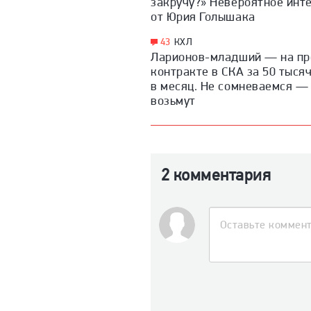
закручу?» Невероятное инт
от Юрия Голышака
43
КХЛ
Ларионов-младший — на п
контракте в СКА за 50 тыся
в месяц. Не сомневаемся — 
возьмут
2 комментария