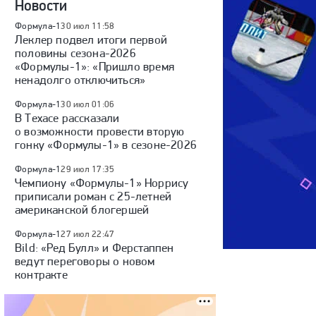
Новости
Формула-1
30 июл 11:58
Леклер подвел итоги первой
половины сезона-2026
«Формулы-1»: «Пришло время
ненадолго отключиться»
Формула-1
30 июл 01:06
В Техасе рассказали
о возможности провести вторую
гонку «Формулы-1» в сезоне-2026
Формула-1
29 июл 17:35
Чемпиону «Формулы-1» Норрису
приписали роман с 25-летней
американской блогершей
Формула-1
27 июл 22:47
Bild: «Ред Булл» и Ферстаппен
ведут переговоры о новом
контракте