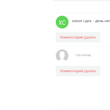
хохол сдoх - день не
ХС
Комментарий удален
год назад
Комментарий удален