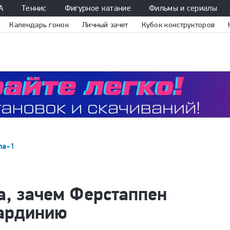
А
Теннис
Фигурное катание
Фильмы и сериалы
Календарь гонок
Личный зачет
Кубок конструкторов
ла-1
а, зачем Ферстаппен
Сардинию