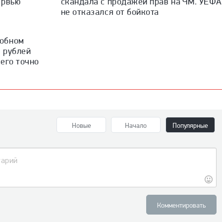
ервью
скандала с продажей прав на ЧМ. УЕФА
не отказался от бойкота
робном
ч рублей
его точно
Новые
Начало
Популярные
Комментировать