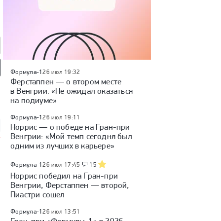
Формула-1
26 июл 19:32
Ферстаппен — о втором месте
так» — «Оренбург»:
«Факел» — «Динамо»
Куда перейдет Кузнецов /
 России, видеообзор
в Венгрии: «Не ожидал оказаться
(Москва): Кубок России,
Глотов в СКА / трансферы
видеообзор матча
КХЛ
на подиуме»
Формула-1
26 июл 19:11
Норрис — о победе на Гран-при
Венгрии: «Мой темп сегодня был
одним из лучших в карьере»
Формула-1
26 июл 17:45
15
Норрис победил на Гран-при
Венгрии, Ферстаппен — второй,
Пиастри сошел
Формула-1
26 июл 13:51