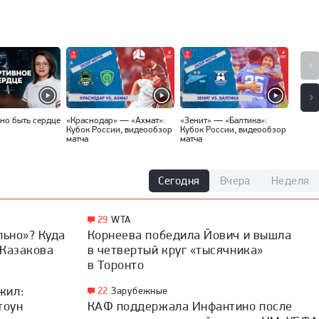
но быть сердце
«Краснодар» — «Ахмат»:
«Зенит» — «Балтика»:
«Спар
Кубок России, видеообзор
Кубок России, видеообзор
Кубок
матча
матча
матча
Сегодня
Вчера
Неделя
29
WTA
льно»? Куда
Корнеева победила Йович и вышла
 Казакова
в четвертый круг «тысячника»
в Торонто
жил:
22
Зарубежные
тоун
КАФ поддержала Инфантино после