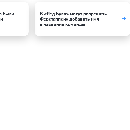
р были
В «Ред Булл» могут разрешить
ри
Ферстаппену добавить имя
в название команды