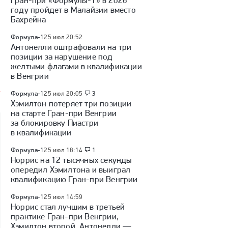
Гран-при «Формулы-1» в 2026
году пройдет в Малайзии вместо
Бахрейна
Формула-1
25 июл 20:52
Антонелли оштрафовали на три
позиции за нарушение под
желтыми флагами в квалификации
в Венгрии
Формула-1
25 июл 20:05
3
Хэмилтон потеряет три позиции
на старте Гран-при Венгрии
за блокировку Пиастри
в квалификации
Формула-1
25 июл 18:14
1
Норрис на 12 тысячных секунды
опередил Хэмилтона и выиграл
квалификацию Гран-при Венгрии
Формула-1
25 июл 14:59
Норрис стал лучшим в третьей
практике Гран-при Венгрии,
Хэмилтон второй, Антонелли —