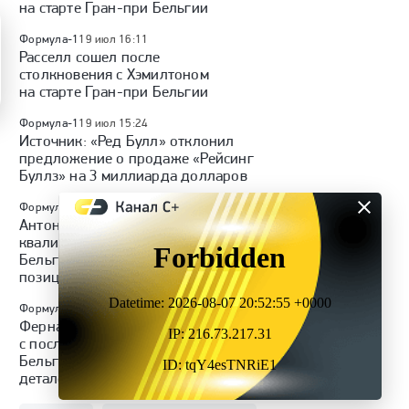
на старте Гран-при Бельгии
Формула-1
19 июл 16:11
Расселл сошел после
столкновения с Хэмилтоном
на старте Гран-при Бельгии
Формула-1
19 июл 15:24
Источник: «Ред Булл» отклонил
предложение о продаже «Рейсинг
Буллз» на 3 миллиарда долларов
Формула-1
18 июл 18:19
6
Антонелли выиграл
квалификацию «Гран-при
Бельгии», Норрис потеряет 10
позиций на старте
Формула-1
18 июл 15:54
1
Фернандо Алонсо стартует
с последнего места на «Гран-при
Бельгии» из-за штрафа за замену
деталей двигателя