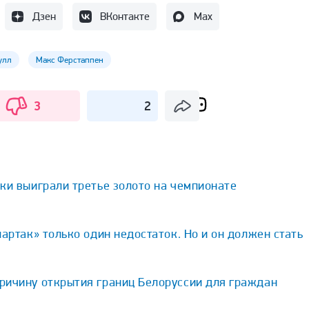
Дзен
ВКонтакте
Max
улл
Макс Ферстаппен
3
2
ки выиграли третье золото на чемпионате
партак» только один недостаток. Но и он должен стать
ричину открытия границ Белоруссии для граждан