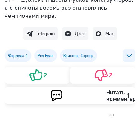
а е епилоты восемь раз становились
чемпионами мира.
Telegram
Дзен
Max
Формула-1
Ред Булл
Кристиан Хорнер
Хельмут Марко
2
2
Читать
1
комментари