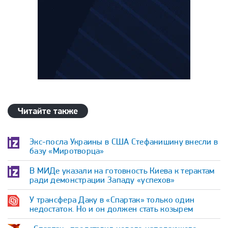
Читайте также
Экс-посла Украины в США Стефанишину внесли в
базу «Миротворца»
В МИДе указали на готовность Киева к терактам
ради демонстрации Западу «успехов»
У трансфера Даку в «Спартак» только один
недостаток. Но и он должен стать козырем