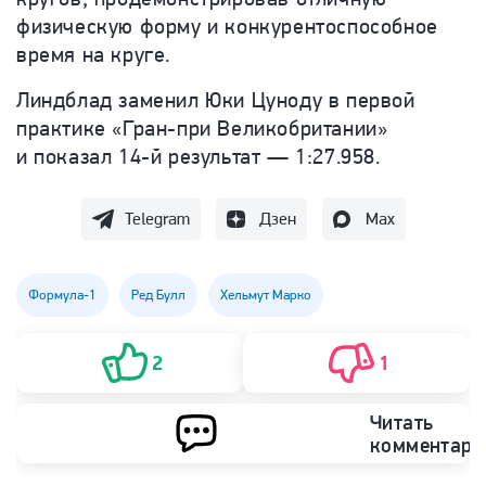
физическую форму и конкурентоспособное
время на круге.
Линдблад заменил Юки Цуноду в первой
практике «Гран-при Великобритании»
и показал 14-й результат — 1:27.958.
Telegram
Дзен
Max
Формула-1
Ред Булл
Хельмут Марко
2
1
Читать
комментари