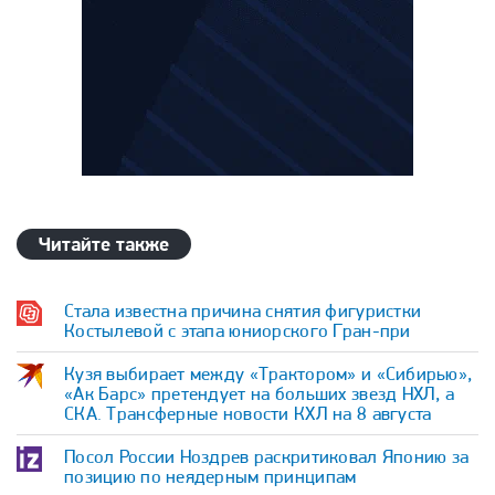
Читайте также
Стала известна причина снятия фигуристки
Костылевой с этапа юниорского Гран-при
Кузя выбирает между «Трактором» и «Сибирью»,
«Ак Барс» претендует на больших звезд НХЛ, а
СКА. Трансферные новости КХЛ на 8 августа
Посол России Ноздрев раскритиковал Японию за
позицию по неядерным принципам