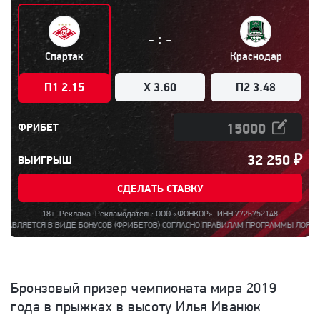
:
-
-
Спартак
Краснодар
П1 2.15
X 3.60
П2 3.48
ФРИБЕТ
32 250
₽
ВЫИГРЫШ
СДЕЛАТЬ СТАВКУ
18+. Реклама. Рекламодатель: ООО «ФОНКОР». ИНН 7726752148
ЕТСЯ В ВИДЕ БОНУСОВ (ФРИБЕТОВ) СОГЛАСНО ПРАВИЛАМ ПРОГРАММЫ ЛОЯЛЬНОСТИ «
Бронзовый призер чемпионата мира 2019
года в прыжках в высоту Илья Иванюк