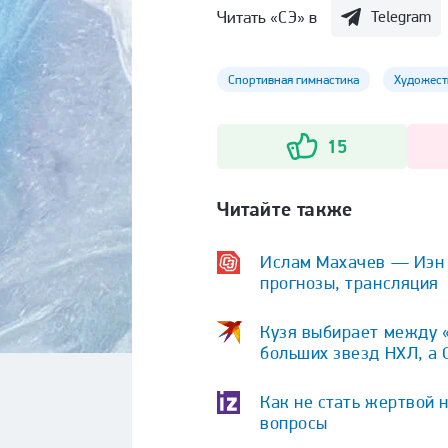
Читать «СЭ» в
Telegram
Спортивная гимнастика
Художест
15
Читайте также
Ислам Махачев — Иэн Г
прогнозы, трансляция
Кузя выбирает между «
больших звезд НХЛ, а 
Как не стать жертвой 
вопросы