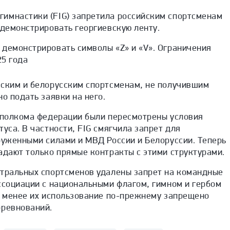
имнастики (FIG) запретила российским спортсменам
 демонстрировать георгиевскую ленту.
 демонстрировать символы «Z» и «V». Ограничения
25 года
йским и белорусским спортсменам, не получившим
но подать заявки на него.
исполкома федерации были пересмотрены условия
туса. В частности, FIG смягчила запрет для
руженными силами и МВД России и Белоруссии. Теперь
адают только прямые контракты с этими структурами.
йтральных спортсменов удалены запрет на командные
ссоциации с национальными флагом, гимном и гербом
е менее их использование по-прежнему запрещено
оревнований.