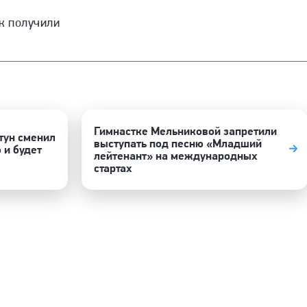
к получили
Гимнастке Мельниковой запретили
тун сменил
выступать под песню «Младший
 и будет
лейтенант» на международных
стартах