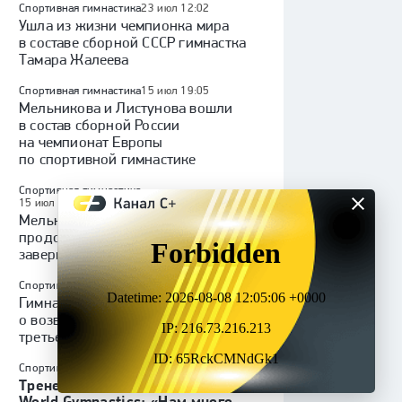
Спортивная гимнастика
23 июл 12:02
Ушла из жизни чемпионка мира
в составе сборной СССР гимнастка
Тамара Жалеева
Спортивная гимнастика
15 июл 19:05
Мельникова и Листунова вошли
в состав сборной России
на чемпионат Европы
по спортивной гимнастике
Спортивная гимнастика
15 июл 13:13
1
Мельникова: «Надеюсь, Роналду
продолжит свою карьеру и все
завершится успешно»
Спортивная гимнастика
15 июл 11:03
Гимнастка Суниса Ли объявила
о возвращении в спорт ради
третьей Олимпиады
Спортивная гимнастика
13 июл 19:57
Тренер Родионенко о реакции
World Gymnastics: «Нам много