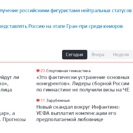
лучение российскими фигуристами нейтральных статусов
редставлять Россию на этапе Гран-при среди юниоров
Сегодня
Вчера
Неделя
23
Спортивная гимнастика
уйдут ли
«Это фактически устранение основных
ко»,
конкурентов». Лидеры сборной России
блица
по гимнастике не получили визы на ЧЕ
11
Зарубежные
Новый скандал вокруг Инфантино:
ар», а
УЕФА выплатил компенсации его
. Прогнозы
предполагаемой любовнице