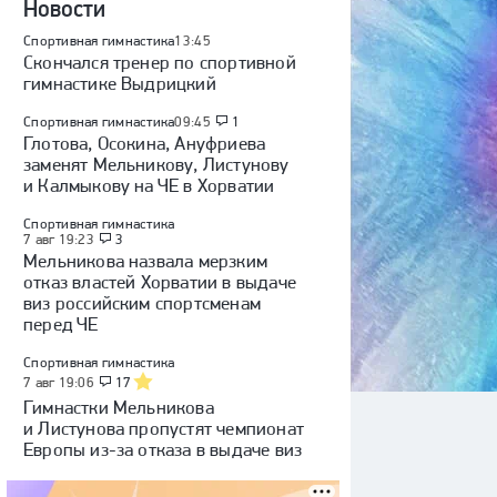
Новости
Спортивная гимнастика
13:45
Скончался тренер по спортивной
гимнастике Выдрицкий
Спортивная гимнастика
09:45
1
Глотова, Осокина, Ануфриева
заменят Мельникову, Листунову
и Калмыкову на ЧЕ в Хорватии
Спортивная гимнастика
7 авг 19:23
3
Мельникова назвала мерзким
отказ властей Хорватии в выдаче
виз российским спортсменам
перед ЧЕ
Спортивная гимнастика
7 авг 19:06
17
Гимнастки Мельникова
и Листунова пропустят чемпионат
Европы из-за отказа в выдаче виз