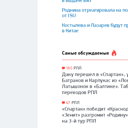
в выдаче виз
Роднина отреагировала на по
от ISU
Костылева и Лазарев будут п
в Китае
Самые обсуждаемые
165
РПЛ
Даку перешел в «Спартак», 
Батраков и Карпукас из «Ло
Латышонок в «Балтике». Та
переходов РПЛ
47
РПЛ
«Спартак» победит «Краснод
«Зенит» разгромит «Родину»
на 3-й тур РПЛ