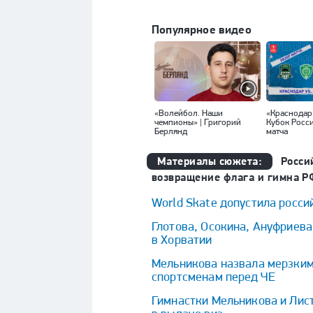
Популярное видео
«Волейбол. Наши
«Краснодар
чемпионы» | Григорий
Кубок Росс
Берлянд
матча
Материалы сюжета:
Росси
возвращение флага и гимна РФ
World Skate допустила росси
Глотова, Осокина, Ануфриева
в Хорватии
Мельникова назвала мерзким
спортсменам перед ЧЕ
Гимнастки Мельникова и Лист