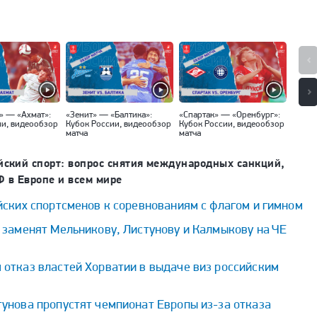
» — «Ахмат»:
«Зенит» — «Балтика»:
«Спартак» — «Оренбург»:
«Факе
ии, видеообзор
Кубок России, видеообзор
Кубок России, видеообзор
(Москв
матча
матча
видео
йский спорт: вопрос снятия международных санкций,
 в Европе и всем мире
йских спортсменов к соревнованиям с флагом и гимном
 заменят Мельникову, Листунову и Калмыкову на ЧЕ
 отказ властей Хорватии в выдаче виз российским
унова пропустят чемпионат Европы из-за отказа