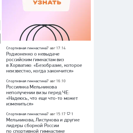
л» — «Динамо»
Спортивная гимнастика
Куда перейдет Кузнецов /
7 авг 17:14
«Волейбол. Наши
а): Кубок России,
Глотов в СКА / трансферы
чемпионы» | Анатолий
Родионенко о невыдаче
обзор матча
КХЛ
Чинилин
российским гимнастам виз
в Хорватию: «Безобразие, которое
неизвестно, когда закончится»
Спортивная гимнастика
7 авг 16:10
Россиянка Мельникова
неполучении визы перед ЧЕ:
«Надеюсь, что еще что-то может
измениться»
Спортивная гимнастика
7 авг 15:17
1
Мельникова, Листунова и другие
лидеры сборной России
по спортивной гимнастике