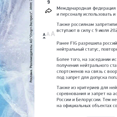
9
Международная федерация г
и персоналу использовать и
Также россиянам запретили
вступают в силу с 9 июля 20
Ранее FIG разрешила росси
нейтральный статус, повтор
Более того, на заседании 
получения нейтрального ста
спортсменов на связь с воо
под запрет для допуска поп
Также из критериев для не
соревнования и запрет на а
России и Белоруссии. Тем н
на официальных объектах с