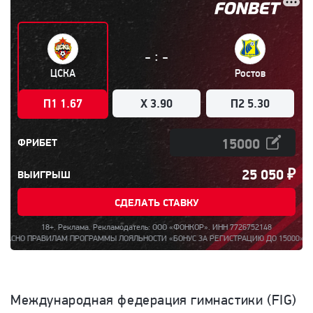
:
-
-
ЦСКА
Ростов
П1 1.67
X 3.90
П2 5.30
ФРИБЕТ
25 050
₽
ВЫИГРЫШ
СДЕЛАТЬ СТАВКУ
18+. Реклама. Рекламодатель: ООО «ФОНКОР». ИНН 7726752148
О ПРАВИЛАМ ПРОГРАММЫ ЛОЯЛЬНОСТИ «БОНУС ЗА РЕГИСТРАЦИЮ ДО 15000». ПОЛНАЯ
Международная федерация гимнастики (FIG)