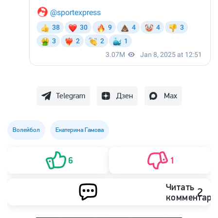
Telegram
Дзен
Max
Волейбол
Екатерина Гамова
6
1
Читать
2
комментари