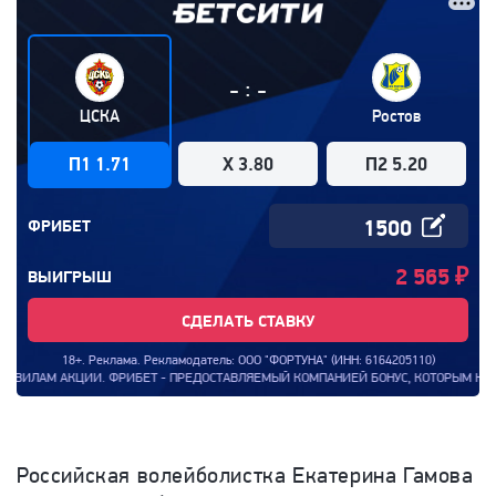
:
-
-
ЦСКА
Ростов
П1 1.71
X 3.80
П2 5.20
ФРИБЕТ
2 565
₽
ВЫИГРЫШ
СДЕЛАТЬ СТАВКУ
18+. Реклама. Рекламодатель: ООО "ФОРТУНА" (ИНН: 6164205110)
М АКЦИИ. ФРИБЕТ - ПРЕДОСТАВЛЯЕМЫЙ КОМПАНИЕЙ БОНУС, КОТОРЫМ КЛИЕНТ КОМПА
Российская волейболистка Екатерина Гамова