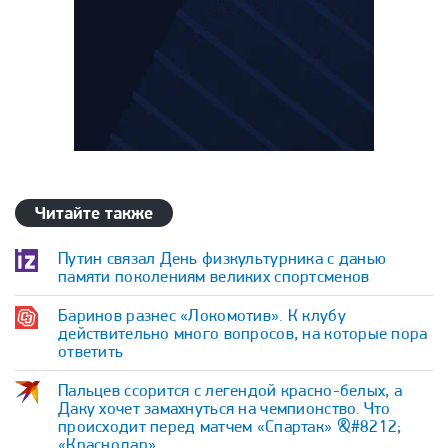
Читайте также
Путин связал День физкультурника с данью
памяти поколениям великих спортсменов
Баринов разнес «Локомотив». К клубу
действительно много вопросов, на которые пора
ответить
Пальцев ссорится с легендой красно-белых, а
Даку хочет замахнуться на чемпионство. Что
происходит перед матчем «Спартак» &#8212;
«Краснодар»