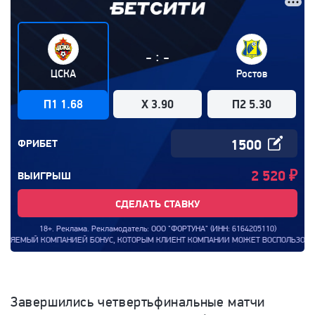
:
-
-
ЦСКА
Ростов
П1 1.68
X 3.90
П2 5.30
ФРИБЕТ
2 520
₽
ВЫИГРЫШ
СДЕЛАТЬ СТАВКУ
18+. Реклама. Рекламодатель: ООО "ФОРТУНА" (ИНН: 6164205110)
ЫЙ КОМПАНИЕЙ БОНУС, КОТОРЫМ КЛИЕНТ КОМПАНИИ МОЖЕТ ВОСПОЛЬЗОВАТЬСЯ ДЛЯ З
Завершились четвертьфинальные матчи