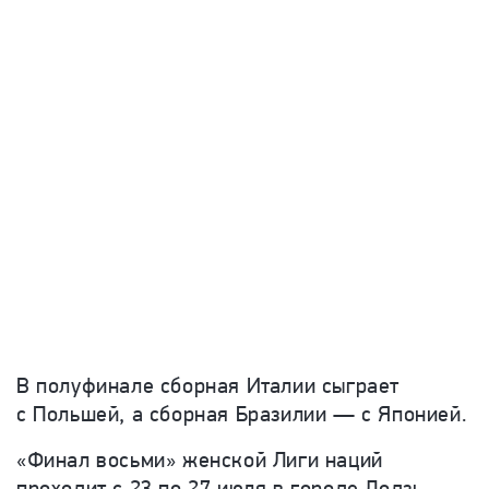
В полуфинале сборная Италии сыграет
с Польшей, а сборная Бразилии — с Японией.
«Финал восьми» женской Лиги наций
проходит с 23 по 27 июля в городе Лодзь