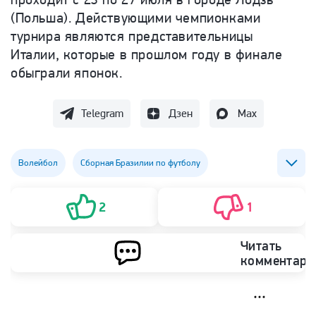
(Польша). Действующими чемпионками
турнира являются представительницы
Италии, которые в прошлом году в финале
обыграли японок.
Telegram
Дзен
Max
Волейбол
Сборная Бразилии по футболу
Сборная Италии по волейболу
2
1
Сборная Польши по волейболу
Читать
комментари
Сборная Японии по волейболу