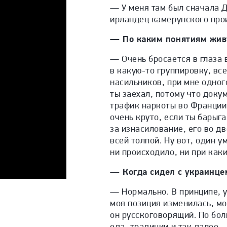
— У меня там был сначала Д
ирландец камерунского про
— По каким понятиям жив
— Очень бросается в глаза
в какую-то группировку, вс
насильников, при мне одного
ты заехал, потому что докум
трафик наркоты во Франции 
очень круто, если ты барыга
за изнасилование, его во дв
всей толпой. Ну вот, один у
ни происходило, ни при как
— Когда сидел с украинце
— Нормально. В принципе, у
моя позиция изменилась, мо
он русскоговорящий. По бо
еда, традиции и так далее.