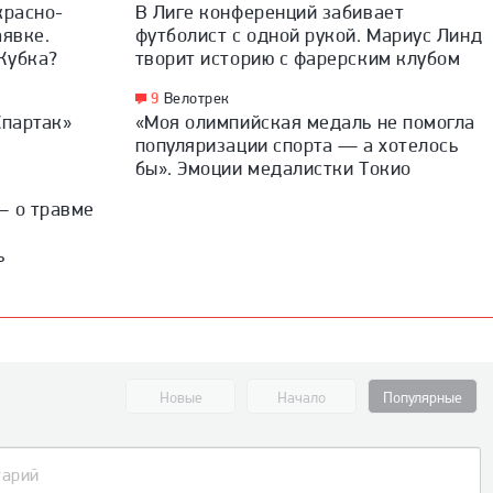
красно-
В Лиге конференций забивает
аявке.
футболист с одной рукой. Мариус Линд
Кубка?
творит историю с фарерским клубом
9
Велотрек
Спартак»
«Моя олимпийская медаль не помогла
популяризации спорта — а хотелось
бы». Эмоции медалистки Токио
— о травме
ь
Новые
Начало
Популярные