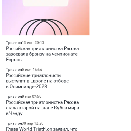
Триатлон
13 июн 20:13
Российская триатлонистка Рясова
завоевала бронзу на чемпионате
Европы
Триатлон
5 июн 14:44
Российские триатлонисты
выступят в Европе на отборе
к Олимпиаде-2028
Триатлон
9 мая 07:56
Российская триатлонистка Рясова
стала второй на этапе Кубка мира
в Чэнду
Триатлон
30 апр 12:20
Глава World Triathlon заявил, что