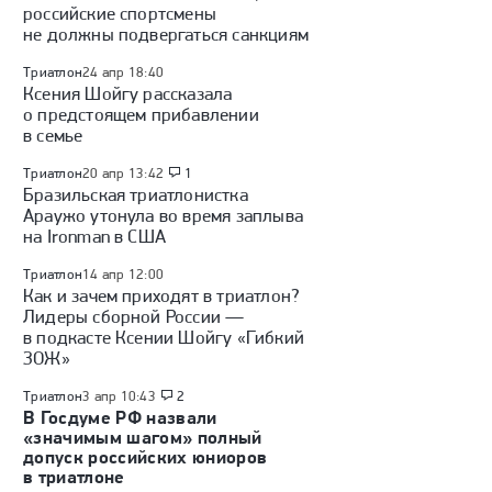
российские спортсмены
не должны подвергаться санкциям
Триатлон
24 апр 18:40
Ксения Шойгу рассказала
о предстоящем прибавлении
в семье
Триатлон
20 апр 13:42
1
Бразильская триатлонистка
Араужо утонула во время заплыва
на Ironman в США
Триатлон
14 апр 12:00
Как и зачем приходят в триатлон?
Лидеры сборной России —
в подкасте Ксении Шойгу «Гибкий
ЗОЖ»
Триатлон
3 апр 10:43
2
В Госдуме РФ назвали
«значимым шагом» полный
допуск российских юниоров
в триатлоне