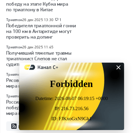
победу на этапе Кубка мира
по триатлону в Китае
Триатлон
26 дек 2025 13:30
1
Победителя триатлонной гонки
на 100 км в Антарктиде могут
проверить на допинг
Триатлон
26 дек 2025 11:45
Получивший тяжелые травмы
триатлонист Слепов не стал
судиться с виновником инцидента
Триатлон
7 дек 2025 13:36
1
Рясова победила на этапе Кубка
мира по триатлону в Дубае
Триатлон
9 ноя 2025 11:52
Россиянка Рясова стала
победительницей этапа Кубка
мира по триатлону в Японии
RSS
Все новости