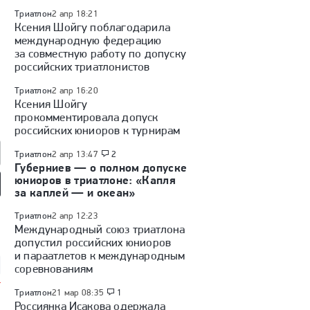
Триатлон
2 апр 18:21
Ксения Шойгу поблагодарила
международную федерацию
за совместную работу по допуску
российских триатлонистов
Триатлон
2 апр 16:20
Ксения Шойгу
прокомментировала допуск
российских юниоров к турнирам
Триатлон
2 апр 13:47
2
Губерниев — о полном допуске
юниоров в триатлоне: «Капля
за каплей — и океан»
так» — «Оренбург»:
«Факел» — «Динамо»
Куда перейдет Кузнецов /
 России, видеообзор
(Москва): Кубок России,
Глотов в СКА / трансферы
Триатлон
2 апр 12:23
видеообзор матча
КХЛ
Международный союз триатлона
допустил российских юниоров
и параатлетов к международным
соревнованиям
Триатлон
21 мар 08:35
1
Россиянка Исакова одержала