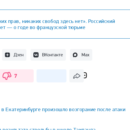
их прав, никаких свобод здесь нет». Российский
лет — о годе во французской тюрьме
Дзен
ВКонтакте
Max
7
s в Екатеринбурге произошло возгорание после атаки
в результате стрельбы в школе Таиланда