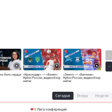
но быть сердце
«Краснодар» — «Ахмат»:
«Зенит» — «Балтика»:
«Спар
Кубок России, видеообзор
Кубок России, видеообзор
Кубок
матча
матча
матча
Сегодня
Вчера
Неделя
9
Лига конференций