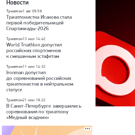
Новости
Триатлон
1 авг 09:58
Триатлонистка Исакова стала
первой победительницей
Спартакиады-2026
Триатлон
13 июл 14:42
World Triathlon допустил
российских спортсменов
к смешанным эстафетам
Триатлон
11 июл 14:32
Ironman допустил
до соревнований российских
триатлонистов в нейтральном
статусе
Триатлон
21 июн 18:22
В Санкт-Петербурге завершились
соревнования по триатлону
«Медный всадник»