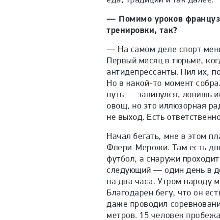
— Помимо уроков французс
тренировки, так?
— На самом деле спорт меня 
Первый месяц в тюрьме, ког
антидепрессанты. Пил их, по
Но в какой-то момент собрал
путь — закинулся, ловишь и
овощ, но это иллюзорная рад
не выход. Есть ответственн
Начал бегать, мне в этом п
Флери-Мерожи. Там есть дво
футбол, а снаружи проходит
следующий — один день в де
на два часа. Утром народу м
Благодарен бегу, что он ест
даже проводил соревнования
метров. 15 человек пробеж