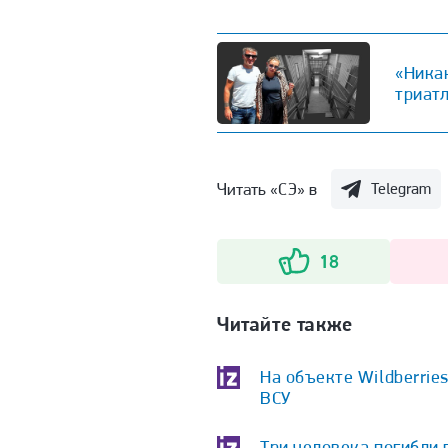
«Никак
триат
Читать «СЭ» в
Telegram
18
Читайте также
На объекте Wildberrie
ВСУ
Три человека погибли 