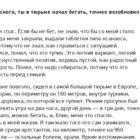
кого, ты в тюрьме начал бегать, точнее возобновил
спас. Если бы не бег, не знаю, что бы со мной стало.
да меня закрыли, выдали таблетки типа ксанакса,
тому что не знал, как справиться с ситуацией.
ся, понял, что это тупик. Это легкий вариант, легкий
скусственный позитив, ходишь пустой, как радостный
ость. Понял, что надо собираться, потому что это
ость перед семьей.
лане повезло, сидел в самой большой тюрьме в Европе,
рик, по периметру он 160 метров, внутри турники,
 дорожка, по которой все гуляют
. Режим прогулок был
вять утра на два часа, другой день — в три дня, тоже
ало, можно бегать, и, блин, меня это спасло.
ь в моей жизни. Я там мало того что сам занимался,
 среди арестантов, на километр, точнее на 960
али — остальные болели, орали. Яркие воспоминания.