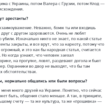
има с Украины, потом Валера с Грузии, потом Клод —
исхождения.
ут арестанты?
 взаимоуважение.
Н
еважно, бомж ты или входишь
е друг с другом здороваются. Очень не любят
 убили. Изначально никто не знает, по какой статье
енты закрыты, и все врут, что за наркоту, потому что
огромный, и это как бы народная статья, считается
. Но когда узнают, что человек заехал
орике, на прогулке, ловят, раздевают догола и бьют
мер. Охранники во двор не выходят
,
что бы там
их обстоятельствах.
м, нормально общались или были вопросы?
 меня много друзей на Украине. Понятно, что сейчас
жет быть, общения стало меньше. А так, в принципе,
льшому счету — та же культура, та же «прошивка» —