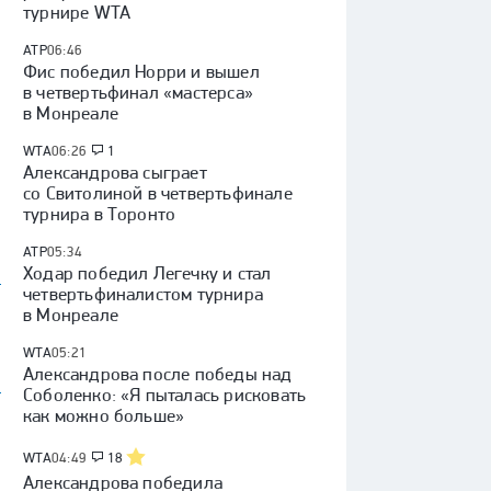
турнире WTA
ATP
06:46
Фис победил Норри и вышел
в четвертьфинал «мастерса»
в Монреале
о
WTA
06:26
1
Александрова сыграет
со Свитолиной в четвертьфинале
турнира в Торонто
ATP
05:34
Ходар победил Легечку и стал
четвертьфиналистом турнира
в Монреале
WTA
05:21
Александрова после победы над
Соболенко: «Я пыталась рисковать
как можно больше»
WTA
04:49
18
Александрова победила