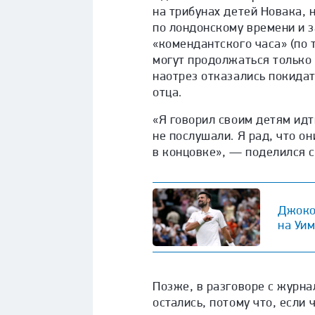
на трибунах детей Новака, 
по лондонскому времени и з
«комендантского часа» (по
могут продолжаться только 
наотрез отказались покидат
отца.
«Я говорил своим детям идт
не послушали. Я рад, что он
в концовке», — поделился с
Джоко
на Уи
Позже, в разговоре с журнал
остались, потому что, если 