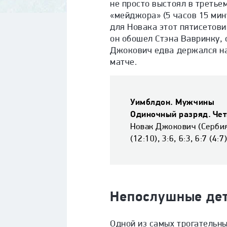
не просто выстоял в третье
«мейджора» (5 часов 15 мин
для Новака этот пятисетови
он обошел Стэна Вавринку,
Джокович едва держался на 
матче.
Уимблдон. Мужчины
Одиночный разряд. Че
Новак Джокович (Сербия
(12:10), 3:6, 6:3, 6:7 (4:7)
Непослушные де
Одной из самых трогательны