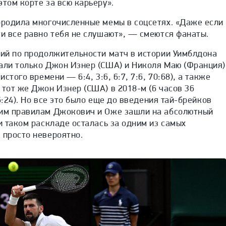
этом корте за всю карьеру».
ородила многочисленные мемы в соцсетях. «Даже если
ти все равно тебя не слушают», — смеются фанаты.
тий по продолжительности матч в истории Уимблдона
рали только Джон Изнер (США) и Николя Маю (Франция)
истого времени — 6:4, 3:6, 6:7, 7:6, 70:68), а также
 тот же Джон Изнер (США) в 2018-м (6 часов 36
26:24). Но все это было еще до введения тай-брейков
щим правилам Джокович и Оже зашли на абсолютный
ри таком раскладе осталась за одним из самых
 просто невероятно.