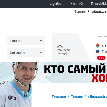
Футбол
Хоккей
Бокс/ММ
Теннис
«Большо
Заверше
Теннис
А. 
WTA
(Монреаль,
Е. 
Сегодня
Канада)
1.15
Главная
Теннис
«Большой 