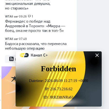
эмоциональная девушка,
но стараюсь»
WTA
8 авг 09:26
1
Фернандес о победе над
Андреевой в Торонто: «Мирра —
боец, она не просто так в топ-5»
WTA
8 авг 07:49
Бадоса рассказала, что перенесла
небольшую операцию
RSS
Все новости