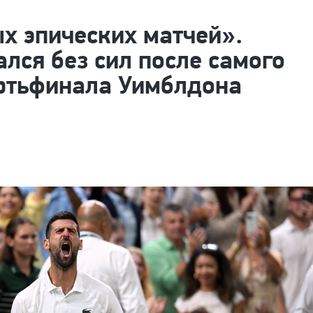
х эпических матчей».
лся без сил после самого
ертьфинала Уимблдона