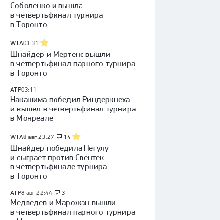
Соболенко и вышла
в четвертьфинал турнира
в Торонто
WTA
03:31
Шнайдер и Мертенс вышли
в четвертьфинал парного турнира
в Торонто
ATP
03:11
Накашима победил Риндеркнеха
и вышел в четвертьфинал турнира
в Монреале
WTA
8 авг 23:27
14
Шнайдер победила Пегулу
и сыграет против Свентек
в четвертьфинале турнира
в Торонто
ATP
8 авг 22:44
3
Медведев и Марожан вышли
в четвертьфинал парного турнира