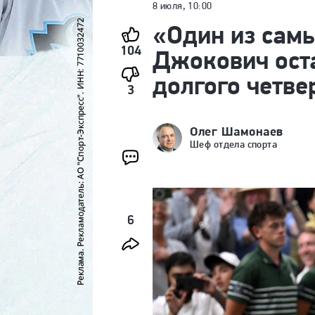
8 июля, 10:00
«Один из самы
104
Джокович оста
долгого четв
3
Олег Шамонаев
Шеф отдела спорта
6