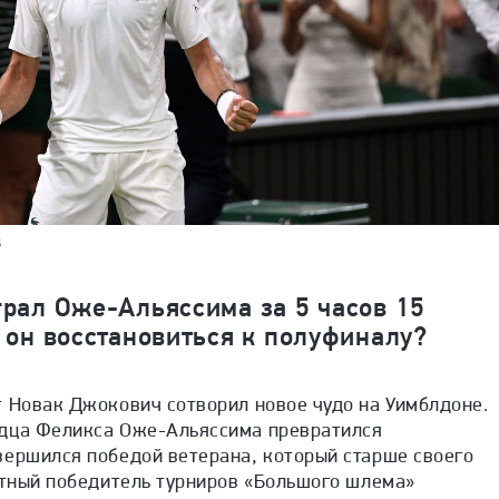
s
грал Оже-Альяссима за 5 часов 15
 он восстановиться к полуфиналу?
т Новак Джокович сотворил новое чудо на Уимблдоне.
адца Феликса Оже-Альяссима превратился
вершился победой ветерана, который старше своего
атный победитель турниров «Большого шлема»