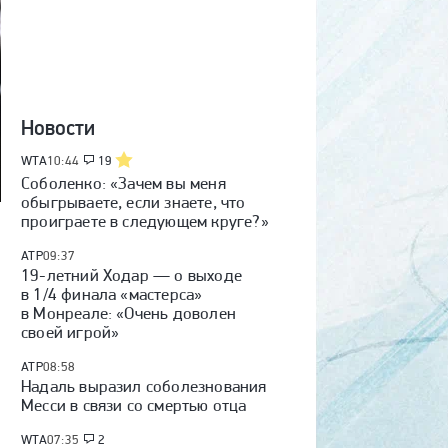
Новости
WTA
10:44
19
Соболенко: «Зачем вы меня
обыгрываете, если знаете, что
проиграете в следующем круге?»
ATP
09:37
19-летний Ходар — о выходе
в 1/4 финала «мастерса»
в Монреале: «Очень доволен
своей игрой»
ATP
08:58
Надаль выразил соболезнования
Месси в связи со смертью отца
WTA
07:35
2