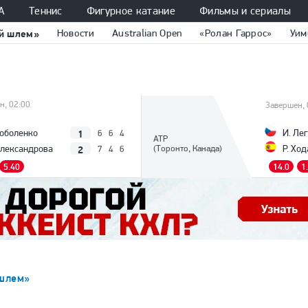
А
Теннис
Фигурное катание
Фильмы и сериалы
й шлем»
Новости
Australian Open
«Ролан Гаррос»
Уим
н, 02:00
Завершен, 
1
Соболенко
И. Ле
6
6
4
ATP
2
Александрова
(Торонто, Канада)
Р. Ход
7
4
6
5.40
14.0
1
шлем»