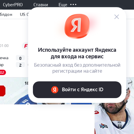
CyberPRO
Ставки
Еще
блдон
US Open
Завершен, 02:30
01:00
Все матчи
0
2
гечка
А. Фис
3
3
6
7
WTA
(Монреаль,
2
0
ар
К. Норри
6
6
2
6
Канада)
.02
1.10
6.30