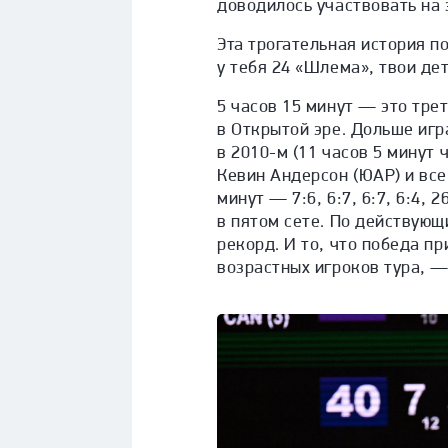
доводилось участвовать на 
Эта трогательная история п
у тебя 24 «Шлема», твои де
5 часов 15 минут — это тре
в Открытой эре. Дольше иг
в 2010-м (11 часов 5 минут ч
Кевин Андерсон (ЮАР) и все
минут — 7:6, 6:7, 6:7, 6:4, 
в пятом сете. По действую
рекорд. И то, что победа п
возрастных игроков тура, —