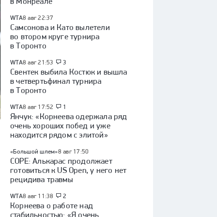
в Монреале
WTA
8 авг 22:37
Самсонова и Като вылетели
во втором круге турнира
в Торонто
WTA
8 авг 21:53
3
Свентек выбила Костюк и вышла
в четвертьфинал турнира
в Торонто
WTA
8 авг 17:52
1
Янчук: «Корнеева одержала ряд
очень хороших побед и уже
находится рядом с элитой»
«Большой шлем»
8 авг 17:50
COPE: Алькарас продолжает
готовиться к US Open, у него нет
рецидива травмы
WTA
8 авг 11:38
2
Корнеева о работе над
стабильностью: «Я очень