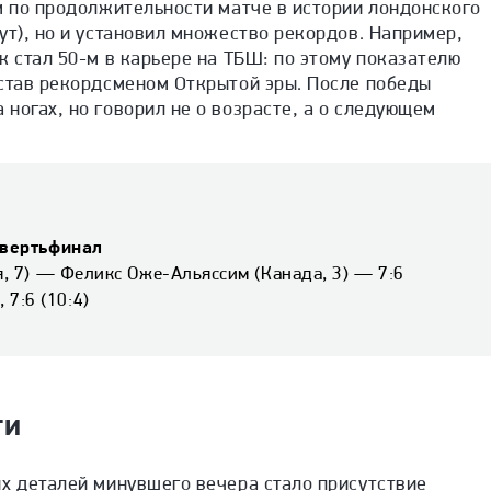
м по продолжительности матче в истории лондонского
ут), но и установил множество рекордов. Например,
к стал 50-м в карьере на ТБШ: по этому показателю
 став рекордсменом Открытой эры. После победы
ногах, но говорил не о возрасте, а о следующем
твертьфинал
, 7) — Феликс Оже-Альяссим (Канада, 3) — 7:6
, 7:6 (10:4)
ти
х деталей минувшего вечера стало присутствие