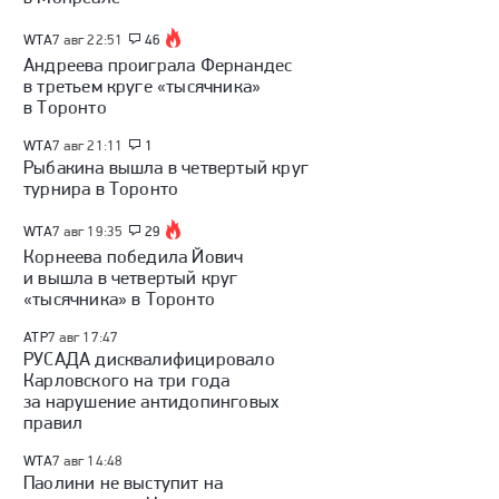
WTA
7 авг 22:51
46
Андреева проиграла Фернандес
в третьем круге «тысячника»
в Торонто
WTA
7 авг 21:11
1
Рыбакина вышла в четвертый круг
турнира в Торонто
WTA
7 авг 19:35
29
Корнеева победила Йович
и вышла в четвертый круг
«тысячника» в Торонто
ATP
7 авг 17:47
РУСАДА дисквалифицировало
Карловского на три года
за нарушение антидопинговых
правил
WTA
7 авг 14:48
Паолини не выступит на