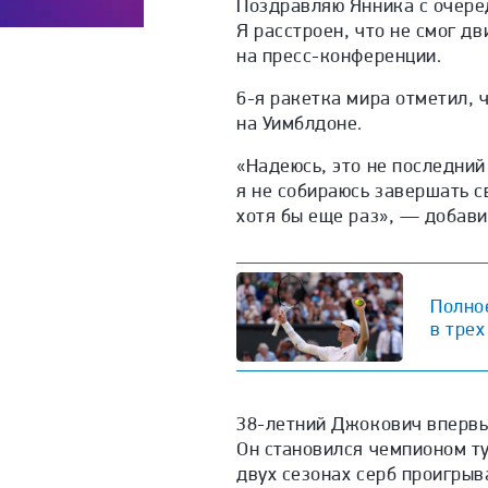
Поздравляю Янника с очере
Я расстроен, что не смог д
на пресс-конференции.
6-я ракетка мира отметил, 
на Уимблдоне.
«Надеюсь, это не последний
я не собираюсь завершать с
хотя бы еще раз», — добави
Полно
в трех
38-летний Джокович впервы
Он становился чемпионом ту
двух сезонах серб проигры