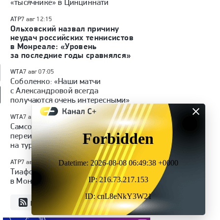
«тысячнике» в Цинциннати
ATP
7 авг 12:15
Ольховский назвал причину
неудач российских теннисистов
в Монреале: «Уровень
за последние годы сравнялся»
WTA
7 авг 07:05
Соболенко: «Наши матчи
с Александровой всегда
получаются очень интересными»
л» — «Динамо»
Куда перейдет Кузнецов /
«Волейбол. Наши
WTA
7 авг 06:34
1
а): Кубок России,
Глотов в СКА / трансферы
чемпионы» | Анатолий
обзор матча
КХЛ
Чинилин
Самсонова в паре с Като
переиграли Эалу и Уильямс
на турнире в Торонто
ATP
7 авг 06:21
Тиафо снялся с турнира
в Монреале
RSS
Все новости