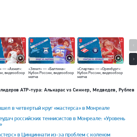
» — «Ахмат»:
«Зенит» — «Балтика»:
«Спартак» — «Оренбург»:
«Факе
ии, видеообзор
Кубок России, видеообзор
Кубок России, видеообзор
(Москв
матча
матча
видео
 лидеров ATP-тура: Алькарас vs Синнер, Медведев, Рублев
ышел в четвертый круг «мастерса» в Монреале
еудач российских теннисистов в Монреале: «Уровень
»
стерс» в Цинциннати из-за проблем с коленом