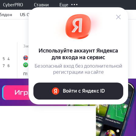
CyberPRO
Ставки
Еще
блдон
US Open
Завершен, 02:00
Завершен, 02:30
Все матчи
0
К. Рууд
А. Попырин
5
4
6
3
2
Ж. Фонсека
Т. А. Тиранте
7
6
7
6
2.20
1.67
1.76
2.06
П1
П2
П1
П2