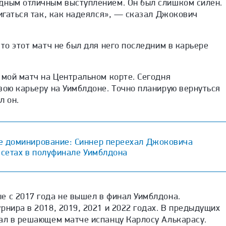
дным отличным выступлением. Он был слишком силен.
вигаться так, как надеялся», — сказал Джокович
что этот матч не был для него последним в карьере
 мой матч на Центральном корте. Сегодня
вою карьеру на Уимблдоне. Точно планирую вернуться
л он.
е доминирование: Синнер переехал Джоковича
 сетах в полуфинале Уимблдона
е с 2017 года не вышел в финал Уимблдона.
рнира в 2018, 2019, 2021 и 2022 годах. В предыдущих
вал в решающем матче испанцу Карлосу Алькарасу.