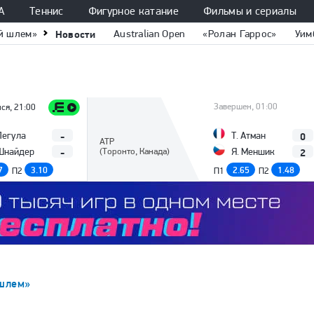
А
Теннис
Фигурное катание
Фильмы и сериалы
й шлем»
Новости
Australian Open
«Ролан Гаррос»
Уим
Завершен, 01:00
ся, 21:00
-
0
Пегула
Т. Атман
ATP
-
2
Шнайдер
(Торонто, Канада)
Я. Меншик
7
3.10
2.65
1.48
П2
П1
П2
шлем»