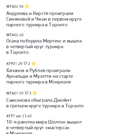
WTA
02:56
Андреева и Кирстя проиграли
Синяковой и Чжан в первом круге
парного турнира в Торонто
WTA
02:40
Осака победила Мертенс и вышла
в четвертый круг турнира
в Торонто
ATP
01:28
2
Хачанов и Рублев проиграли
Арнальди и Музетти на старте
парного турнира в Монреале
WTA
01:05
3
Самсонова обыграла Джойнт
в третьем круге турнира в Торонто
ATP
7 авг 23:40
10-я ракетка мира Шелтон вышел
в четвертый круг «мастерса»
в Монреале