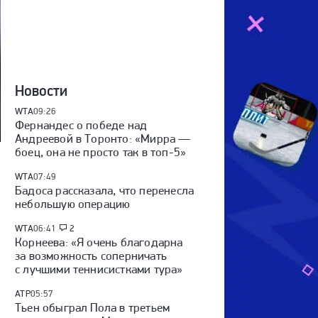
Новости
WTA
09:26
Фернандес о победе над
Андреевой в Торонто: «Мирра —
боец, она не просто так в топ-5»
WTA
07:49
Бадоса рассказала, что перенесла
небольшую операцию
WTA
06:41
2
Корнеева: «Я очень благодарна
за возможность соперничать
с лучшими теннисистками тура»
ATP
05:57
Тьен обыграл Пола в третьем