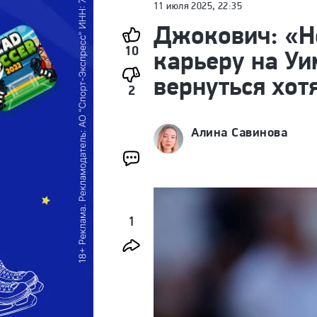
11 июля 2025, 22:35
Джокович: «Н
10
карьеру на У
вернуться хот
2
Алина Савинова
1