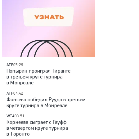
ATP
05:29
Попырин проиграл Тиранте
в третьем круге турнира
в Монреале
ATP
04:42
Фонсека победил Рууда в третьем
круге турнира в Монреале
WTA
03:51
Корнеева сыграет с Гауфф
в четвертом круге турнира
в Торонто