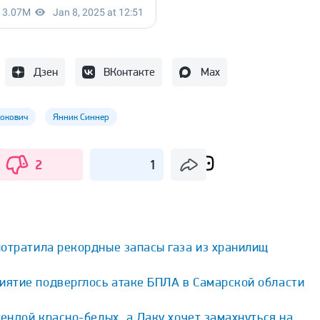
Дзен
ВКонтакте
Max
окович
Янник Синнер
2
1
потратила рекордные запасы газа из хранилищ
ятие подверглось атаке БПЛА в Самарской области
гендой красно-белых, а Даку хочет замахнуться на