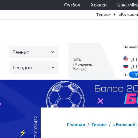
Футбол
Хоккей
Бокс/ММ
Теннис
«Большо
Не начал
Теннис
Д. 
WTA
(Монреаль,
Д. 
Сегодня
Канада)
1.3
П1
Главная
Теннис
«Большой 