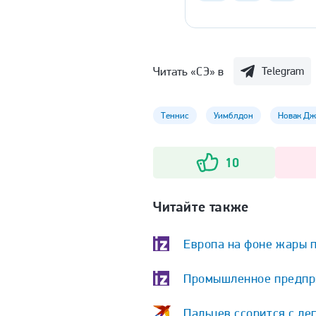
Читать «СЭ» в
Telegram
Теннис
Уимблдон
Новак Дж
10
Читайте также
Европа на фоне жары 
Промышленное предпри
Пальцев ссорится с ле