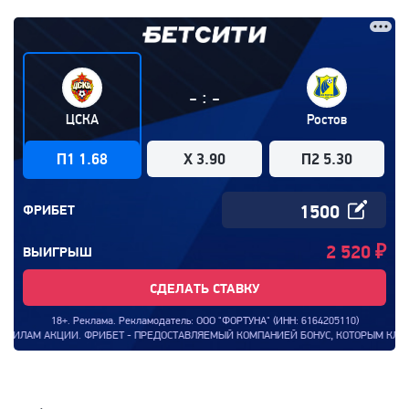
:
-
-
ЦСКА
Ростов
П1 1.68
X 3.90
П2 5.30
ФРИБЕТ
2 520
₽
ВЫИГРЫШ
СДЕЛАТЬ СТАВКУ
18+. Реклама. Рекламодатель: ООО "ФОРТУНА" (ИНН: 6164205110)
КЦИИ. ФРИБЕТ - ПРЕДОСТАВЛЯЕМЫЙ КОМПАНИЕЙ БОНУС, КОТОРЫМ КЛИЕНТ КОМПАНИ