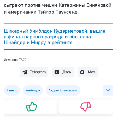
сыграют против чешки Катержины Синяковой
и американки Тэйлор Таунсенд.
Шикарный Уимблдон Кудерметовой: вышла
в финал парного разряда и обогнала
Шнайдер и Мирру в рейтинге
Источник:
ТАСС
Telegram
Дзен
Max
Теннис
Уимблдон
Андрей Ольховский
Вероника Кудерметова