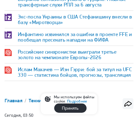
трансферные слухи РПЛ за 6 августа
Экс-посла Украины в США Стефанишину внесли в
базу «Миротворца»
Инфантино извинился за ошибки в проекте FFE и
пообещал пресекать нападки на ФИФА
Российские синхронистки выиграли третье
золото на чемпионате Европы-2026
Ислам Махачев — Иэн Гэрри: бой за титул на UFC
330 — статистика бойцов, прогнозы, трансляция
Мы используем файлы
Главная
Теннис
ATP
cookie.
Подробнее
Принять
Сегодня, 03:50
Медведев проиграл во втором
круге турнира в Монреале