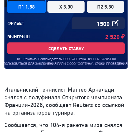
П1 1.68
X 3.90
П2 5.30
ФРИБЕТ
2 520
₽
ВЫИГРЫШ
СДЕЛАТЬ СТАВКУ
18+. Реклама. Рекламодатель: ООО "ФОРТУНА" (ИНН: 6164205110)
ЬСЯ ДЛЯ ЗАКЛЮЧЕНИЯ ПАРИ С ООО "ФОРТУНА". СРОКИ ПРОВЕДЕНИЯ АКЦИИ: С 00:
Итальянский теннисист Маттео Арнальди
снялся с полуфинала Открытого чемпионата
Франции-2026, сообщает Reuters со ссылкой
на организаторов турнира.
Сообщается, что 104-я ракетка мира снялся