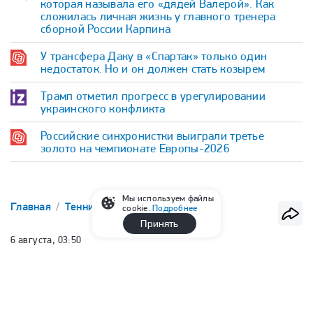
которая называла его «дядей Валерой». Как
сложилась личная жизнь у главного тренера
сборной России Карпина
У трансфера Даку в «Спартак» только один
недостаток. Но и он должен стать козырем
Трамп отметил прогресс в урегулировании
украинского конфликта
Российские синхронистки выиграли третье
золото на чемпионате Европы-2026
Мы используем файлы
Главная
Теннис
ATP
cookie.
Подробнее
Принять
6 августа, 03:50
Медведев проиграл во втором
круге турнира в Монреале