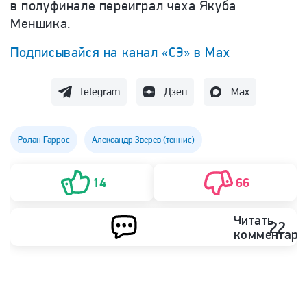
в полуфинале переиграл чеха Якуба
Меншика.
Подписывайся на канал «СЭ» в Max
Telegram
Дзен
Max
Ролан Гаррос
Александр Зверев (теннис)
14
66
Читать
22
комментари