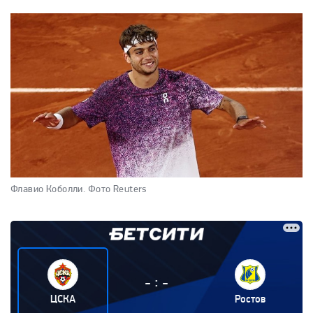
Флавио Коболли.
Фото Reuters
:
-
-
ЦСКА
Ростов