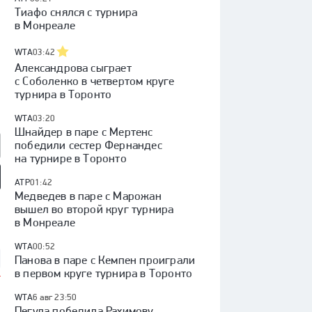
Тиафо снялся с турнира
в Монреале
WTA
03:42
Александрова сыграет
с Соболенко в четвертом круге
турнира в Торонто
WTA
03:20
Шнайдер в паре с Мертенс
победили сестер Фернандес
на турнире в Торонто
ATP
01:42
Медведев в паре с Марожан
так» — «Оренбург»:
«Факел» — «Динамо»
Куда перейдет Кузнецов /
вышел во второй круг турнира
 России, видеообзор
(Москва): Кубок России,
Глотов в СКА / трансферы
видеообзор матча
КХЛ
в Монреале
WTA
00:52
Панова в паре с Кемпен проиграли
в первом круге турнира в Торонто
WTA
6 авг 23:50
Пегула победила Рахимову