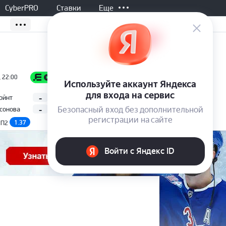
CyberPRO
Ставки
Еще
Завершен, 01:00
, 22:00
Все матчи
-
2
ойнт
И. Легечка
ATP
-
0
мсонова
(Торонто, Канада)
А. Блокс
1.37
1.41
2.90
П2
П1
П2