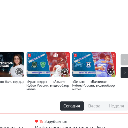
но быть сердце
«Краснодар» — «Ахмат»:
«Зенит» — «Балтика»:
«Спар
Кубок России, видеообзор
Кубок России, видеообзор
Кубок
матча
матча
матча
Сегодня
Вчера
Неделя
15
Зарубежные
рял из-за
Инфантино теряет власть. Его