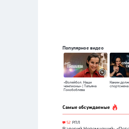
Популярное видео
«Волейбол. Наши
Каким долж
чемпионы» | Татьяна
спортсмена
Гонобоблева
Самые обсуждаемые
52
РПЛ
Валерий Непомнящий: «Поте