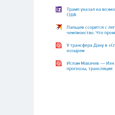
Трамп указал на возм
США
Пальцев ссорится с ле
чемпионство. Что про
У трансфера Даку в «С
козырем
Ислам Махачев — Иэн Г
прогнозы, трансляция