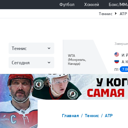
Футбол
Хоккей
Бокс/ММ
Теннис
ATP
Заверше
Теннис
И. 
WTA
(Монреаль,
А. 
Сегодня
Канада)
7.0
П1
Главная
Теннис
ATP