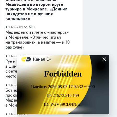
Медведева во втором круге
турнира в Монреале: «Даниил
находится не в лучших
кондициях»
ATP
6 авг 09:54
3
Медведев о вылете с «мастерса»
в Монреале: «Отлично играл
на тренировках, а в матче — в 10
раз хуже»
ATP
6 авг 08:59
Руне пропустит «мастерс»
в Цинциннати, он не играет
с октября и занимает уже 99-е
место в рейтинге
ATP
6 авг 08:41
Ботик ван де Зандсхюлп
прокомментировал победу над
Медведевым на турнире
в Монреале
ATP
6 авг 06:23