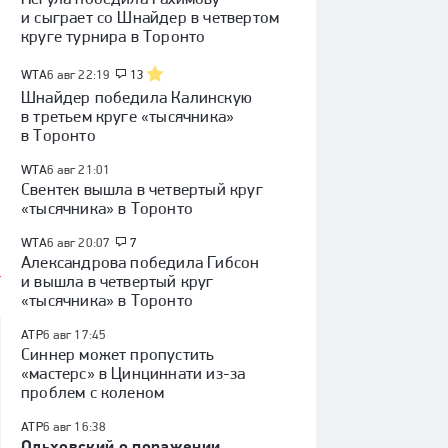
и сыграет со Шнайдер в четвертом
круге турнира в Торонто
WTA
6 авг 22:19
13
Шнайдер победила Калинскую
в третьем круге «тысячника»
в Торонто
WTA
6 авг 21:01
Свентек вышла в четвертый круг
«тысячника» в Торонто
WTA
6 авг 20:07
7
Александрова победила Гибсон
и вышла в четвертый круг
«тысячника» в Торонто
ATP
6 авг 17:45
Синнер может пропустить
«мастерс» в Цинциннати из-за
проблем с коленом
ATP
6 авг 16:38
Ольховский о поражении