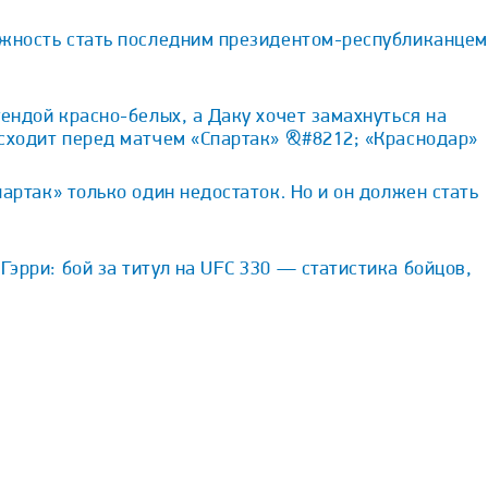
ожность стать последним президентом-республиканцем
гендой красно-белых, а Даку хочет замахнуться на
исходит перед матчем «Спартак» &#8212; «Краснодар»
партак» только один недостаток. Но и он должен стать
эрри: бой за титул на UFC 330 — статистика бойцов,