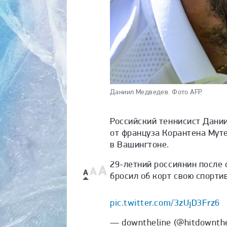
Даниил Медведев.
Фото AFP
Российский теннисист Дани
от француза Корантена Муте
в Вашингтоне.
29-летний россиянин после
бросил об корт свою спорти
pic.twitter.com/3zUjD3Frz6
— downtheline (@hitdownth