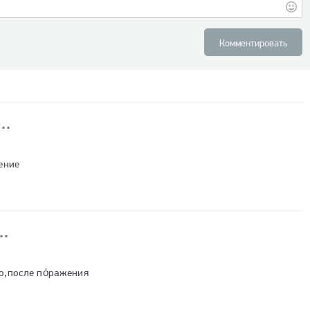
Комментировать
ение
о,после по́ражения