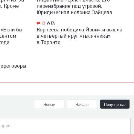
. Кроме
переизбрание под угрозой.
Юридическая колонка Зайцева
13
WTA
 «Если бы
Корнеева победила Йович и вышла
ндентом
в четвертый круг «тысячника»
года
в Торонто
переговоры
Новые
Начало
Популярные