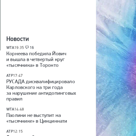
Новости
WTA
19:35
16
Корнеева победила Йович
и вышла в четвертый круг
«тысячника» в Торонто
ATP
17:47
РУСАДА дисквалифицировало
Карловского на три года
за нарушение антидопинговых
правил
WTA
14:48
Паолини не выступит на
«тысячнике» в Цинциннати
ATP
12:15