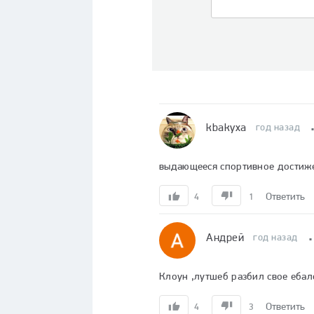
kbakyxa
год назад
выдающееся спортивное достиж
Ответить
4
1
Андрей
год назад
Клоун ,лутшеб разбил свое ебал
Ответить
4
3