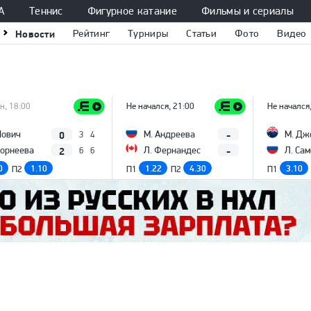
А
Теннис
Фигурное катание
Фильмы и сериалы
Новости
Рейтинг
Турниры
Статьи
Фото
Видео
н, 18:00
Не начался, 21:00
Не начался
0
-
Йович
М. Андреева
М. Дж
3
4
2
-
Корнеева
Л. Фернандес
Л. Са
6
6
0
1.10
1.22
4.30
3.10
П2
П1
П2
П1