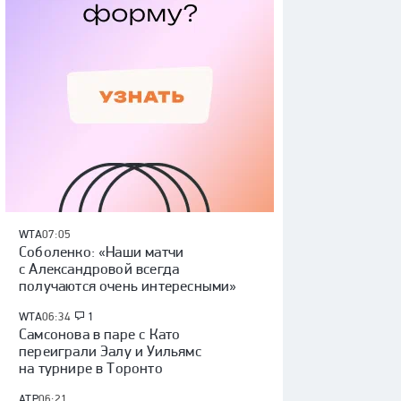
WTA
07:05
Соболенко: «Наши матчи
с Александровой всегда
получаются очень интересными»
WTA
06:34
1
Самсонова в паре с Като
переиграли Эалу и Уильямс
на турнире в Торонто
ATP
06:21