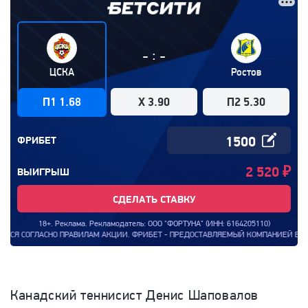
:
-
-
ЦСКА
Ростов
П1 1.68
X 3.90
П2 5.30
ФРИБЕТ
2 520
₽
ВЫИГРЫШ
СДЕЛАТЬ СТАВКУ
18+. Реклама. Рекламодатель: ООО "ФОРТУНА" (ИНН: 6164205110)
АСНО ПРАВИЛАМ АКЦИИ. ФРИБЕТ - ПРЕДОСТАВЛЯЕМЫЙ КОМПАНИЕЙ БОНУС, КОТОРЫМ 
Канадский теннисист Денис Шаповалов