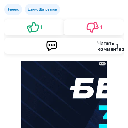
Теннис
Денис Шаповалов
1
1
Читать
1
комментари