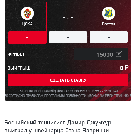
:
-
-
ЦСКА
Ростов
-
-
-
ФРИБЕТ
0
₽
ВЫИГРЫШ
СДЕЛАТЬ СТАВКУ
18+. Реклама. Рекламодатель: ООО «ФОНКОР». ИНН 7726752148
ОГЛАСНО ПРАВИЛАМ ПРОГРАММЫ ЛОЯЛЬНОСТИ «БОНУС ЗА РЕГИСТРАЦИЮ ДО 15000». 
Боснийский теннисист
Дамир Джумхур
выиграл у швейцарца Стэна Вавринки