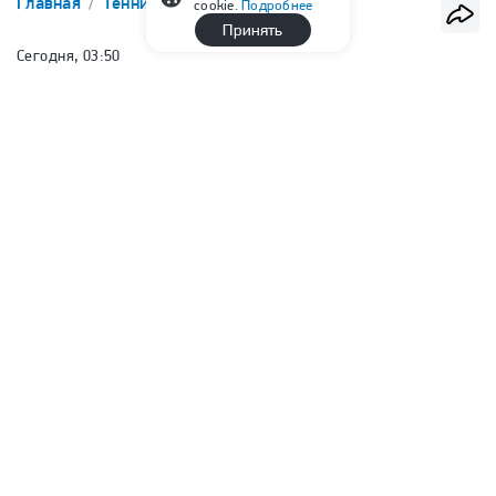
Главная
Теннис
ATP
cookie.
Подробнее
Принять
Сегодня, 03:50
Медведев проиграл во втором
круге турнира в Монреале
Евгений Козинов
Корреспондент