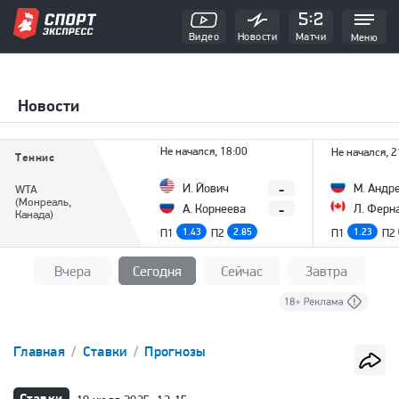
Видео
Новости
Матчи
Меню
Новости
Не начался, 18:00
Не начался, 2
Теннис
-
И. Йович
М. Андр
WTA
(Монреаль,
-
А. Корнеева
Л. Ферн
Канада)
П1
1.43
П2
2.85
П1
1.23
П2
Вчера
Сегодня
Сейчас
Завтра
Главная
Ставки
Прогнозы
Ставки