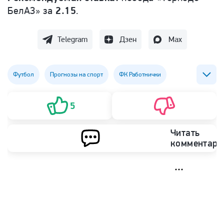
БелАЗ» за
2.15
.
Telegram
Дзен
Max
Футбол
Прогнозы на спорт
ФК Работнички
ФК Торпедо-БелАЗ
ставки
5
Читать
комментари