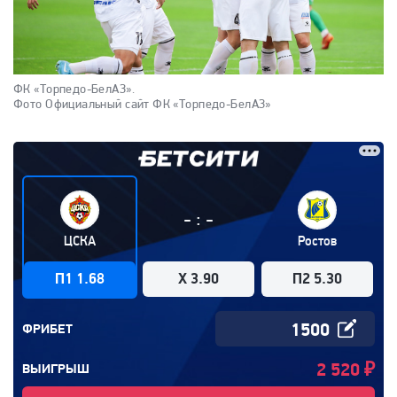
ФК «Торпедо-БелАЗ».
Фото Официальный сайт ФК «Торпедо-БелАЗ»
:
-
-
ЦСКА
Ростов
П1 1.68
X 3.90
П2 5.30
ФРИБЕТ
2 520
₽
ВЫИГРЫШ