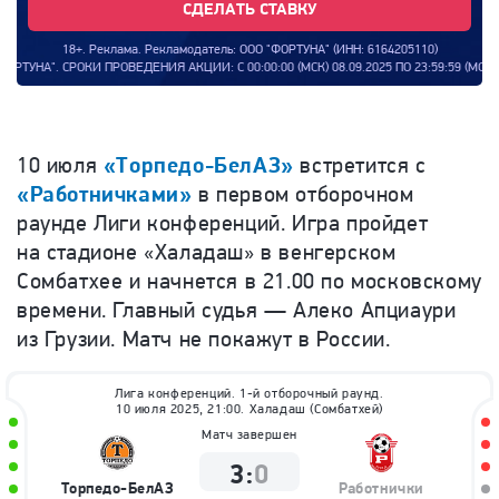
СДЕЛАТЬ СТАВКУ
18+. Реклама. Рекламодатель: ООО "ФОРТУНА" (ИНН: 6164205110)
ЕДЕНИЯ АКЦИИ: С 00:00:00 (МСК) 08.09.2025 ПО 23:59:59 (МСК) 31.12.2026.
10 июля
«Торпедо-БелАЗ»
встретится с
«Работничками»
в первом отборочном
раунде Лиги конференций. Игра пройдет
на стадионе «Халадаш» в венгерском
Сомбатхее и начнется в 21.00 по московскому
времени. Главный судья — Алеко Апциаури
из Грузии. Матч не покажут в России.
Лига конференций. 1-й отборочный раунд.
10 июля 2025, 21:00. Халадаш (Сомбатхей)
Матч завершен
3
:
0
Торпедо-БелАЗ
Работнички