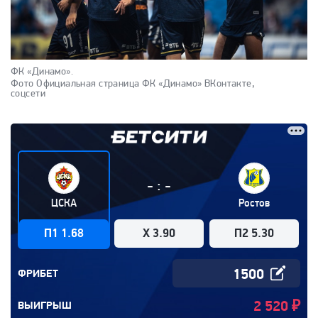
ФК «Динамо».
Фото Официальная страница ФК «Динамо» ВКонтакте,
соцсети
:
-
-
ЦСКА
Ростов
П1 1.68
X 3.90
П2 5.30
ФРИБЕТ
2 520
₽
ВЫИГРЫШ