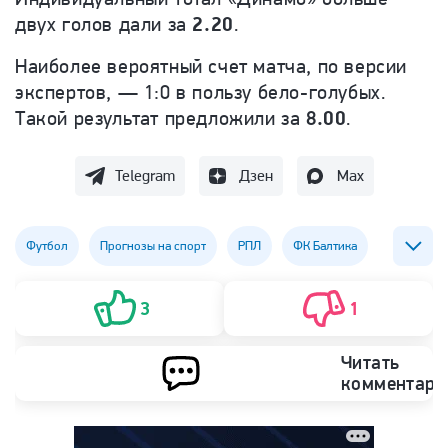
двух голов дали за
2.20
.
Наиболее вероятный счет матча, по версии
экспертов, — 1:0 в пользу бело-голубых.
Такой результат предложили за
8.00
.
Telegram
Дзен
Max
Футбол
Прогнозы на спорт
РПЛ
ФК Балтика
ФК Динамо (Москва)
ставки
3
1
Читать
комментари