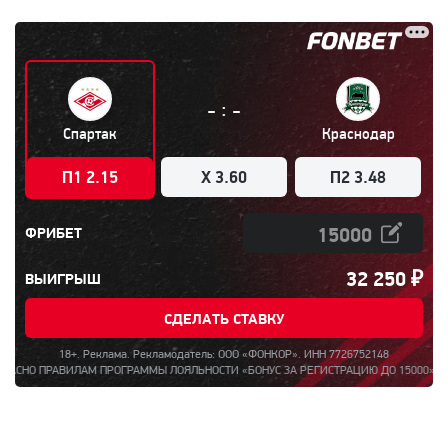
:
-
-
Спартак
Краснодар
П1 2.15
X 3.60
П2 3.48
ФРИБЕТ
32 250
₽
ВЫИГРЫШ
СДЕЛАТЬ СТАВКУ
18+. Реклама. Рекламодатель: ООО «ФОНКОР». ИНН 7726752148
 ПРАВИЛАМ ПРОГРАММЫ ЛОЯЛЬНОСТИ «БОНУС ЗА РЕГИСТРАЦИЮ ДО 15000». ПОЛНАЯ 