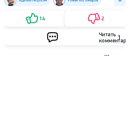
Аделия Петросян
Роман Костомаров
Фигурное катание
Олимпиада
14
2
Читать
1
комментари