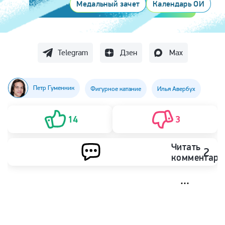
Медальный зачет
Календарь ОИ
Telegram
Дзен
Max
Петр Гуменник
Фигурное катание
Илья Авербух
14
3
Читать
2
комментари