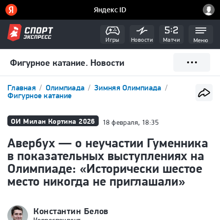
Игры
Новости
Матчи
Меню
Фигурное катание. Новости
Главная
Олимпиада
Зимняя Олимпиада
Фигурное катание
ОИ Милан Кортина 2026
18 февраля, 18:35
Авербух — о неучастии Гуменника
в показательных выступлениях на
Олимпиаде: «Исторически шестое
место никогда не приглашали»
Константин Белов