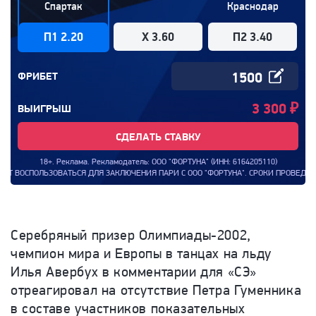
Спартак
Краснодар
П1 2.20
X 3.60
П2 3.40
ФРИБЕТ
3 300
₽
ВЫИГРЫШ
СДЕЛАТЬ СТАВКУ
18+. Реклама. Рекламодатель: ООО "ФОРТУНА" (ИНН: 6164205110)
ОВАТЬСЯ ДЛЯ ЗАКЛЮЧЕНИЯ ПАРИ С ООО "ФОРТУНА". СРОКИ ПРОВЕДЕНИЯ АКЦИИ: С
Серебряный призер Олимпиады-2002,
чемпион мира и Европы в танцах на льду
Илья Авербух в комментарии для «СЭ»
отреагировал на отсутствие Петра Гуменника
в составе участников показательных