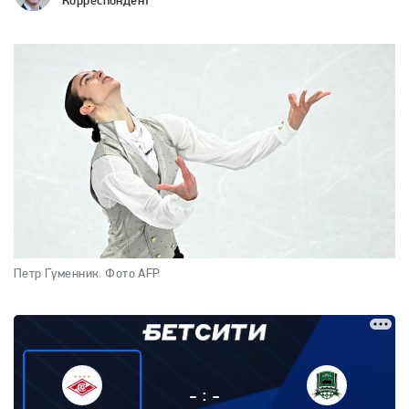
Корреспондент
Петр Гуменник.
Фото AFP
:
-
-