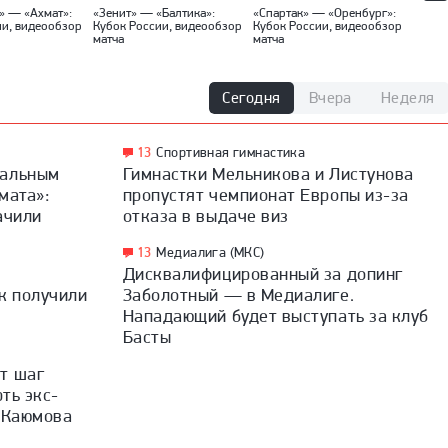
» — «Ахмат»:
«Зенит» — «Балтика»:
«Спартак» — «Оренбург»:
«Факе
ии, видеообзор
Кубок России, видеообзор
Кубок России, видеообзор
(Москв
матча
матча
видео
Сегодня
Вчера
Неделя
13
Спортивная гимнастика
дальным
Гимнастки Мельникова и Листунова
мата»:
пропустят чемпионат Европы из-за
ачили
отказа в выдаче виз
13
Медиалига (МКС)
Дисквалифицированный за допинг
к получили
Заболотный — в Медиалиге.
Нападающий будет выступать за клуб
Басты
т шаг
рть экс-
а Каюмова