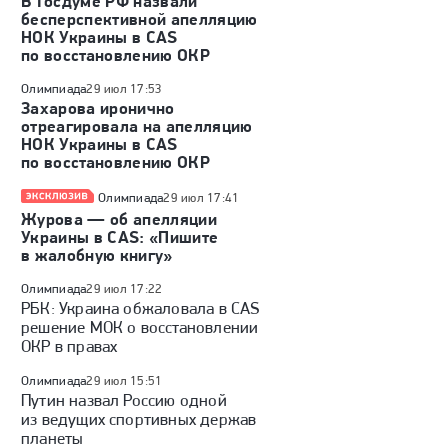
В Госдуме РФ назвали
бесперспективной апелляцию
НОК Украины в CAS
по восстановлению ОКР
Олимпиада
29 июл 17:53
Захарова иронично
отреагировала на апелляцию
НОК Украины в CAS
по восстановлению ОКР
Олимпиада
29 июл 17:41
Журова — об апелляции
Украины в CAS: «Пишите
в жалобную книгу»
Олимпиада
29 июл 17:22
РБК: Украина обжаловала в CAS
решение МОК о восстановлении
ОКР в правах
Олимпиада
29 июл 15:51
Путин назвал Россию одной
из ведущих спортивных держав
планеты