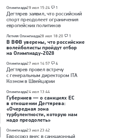
Олимпиада
29 июл 15:24
1
Дегтярев заявил, что российский
спорт преодолеет ограничения
европейских политиков
Летняя Олимпиада
28 июл 18:20
1
В ВФВ уверены, что российские
волейболисты пройдут отбор
на Олимпиаду-2028
Олимпиада
27 июл 14:57
4
Дегтярев провел встречу
с генеральным директором ITA
Коэном в Швейцарии
Олимпиада
24 июл 13:44
Губерниев — о санкциях ЕС
в отношении Дегтярева:
«Очередная зона
турбулентности, которую нам
надо преодолеть»
Олимпиада
23 июл 23:42
Евросоюз внес в санкционный