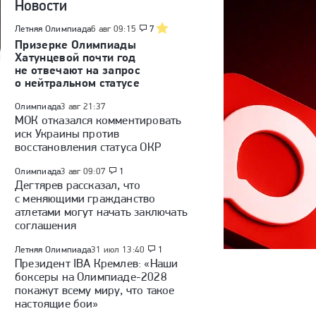
Новости
Летняя Олимпиада
6 авг 09:15
7
Призерке Олимпиады
Хатунцевой почти год
не отвечают на запрос
о нейтральном статусе
Олимпиада
3 авг 21:37
МОК отказался комментировать
иск Украины против
восстановления статуса ОКР
Олимпиада
3 авг 09:07
1
Дегтярев рассказал, что
с меняющими гражданство
атлетами могут начать заключать
соглашения
Летняя Олимпиада
31 июл 13:40
1
Президент IBA Кремлев: «Наши
боксеры на Олимпиаде-2028
покажут всему миру, что такое
настоящие бои»