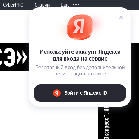
CyberPRO
Ставки
Еще
и