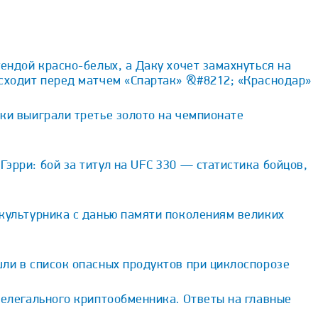
гендой красно-белых, а Даку хочет замахнуться на
исходит перед матчем «Спартак» &#8212; «Краснодар»
ки выиграли третье золото на чемпионате
эрри: бой за титул на UFC 330 — статистика бойцов,
культурника с данью памяти поколениям великих
ли в список опасных продуктов при циклоспорозе
нелегального криптообменника. Ответы на главные