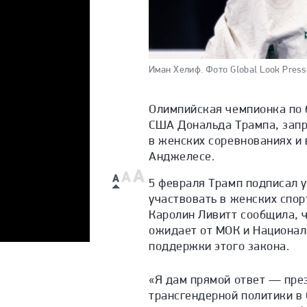
Иман Хелиф.
Фото Global Look Press
Олимпийская чемпионка по 
США Дональда Трампа, зап
в женских соревнованиях и 
Анджелесе.
5 февраля Трамп подписал 
участвовать в женских спор
Каролин Ливитт сообщила, 
ожидает от МОК и Национал
поддержки этого закона.
«Я дам прямой ответ — пре
трансгендерной политики в 