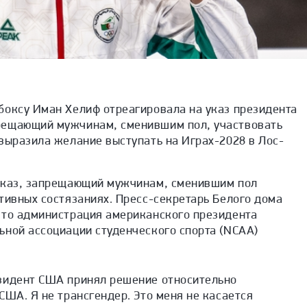
боксу Иман Хелиф отреагировала на указ президента
рещающий мужчинам, сменившим пол, участвовать
выразила желание выступать на Играх-2028 в Лос-
указ, запрещающий
мужчинам, сменившим пол
тивных состязаниях. Пресс-секретарь Белого дома
что администрация американского президента
ьной ассоциации студенческого спорта (NCAA)
зидент США принял решение относительно
США. Я не трансгендер. Это меня не касается