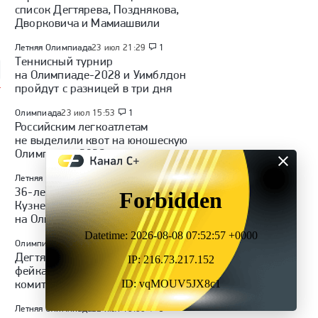
список Дегтярева, Позднякова,
л» — «Динамо»
Куда перейдет Кузнецов /
«Волейбол. Наши
а): Кубок России,
Глотов в СКА / трансферы
чемпионы» | Анатолий
Дворковича и Мамиашвили
обзор матча
КХЛ
Чинилин
Летняя Олимпиада
23 июл 21:29
1
Теннисный турнир
на Олимпиаде-2028 и Уимблдон
пройдут с разницей в три дня
Олимпиада
23 июл 15:53
1
Российским легкоатлетам
не выделили квот на юношескую
Олимпиаду-2026
Летняя Олимпиада
23 июл 11:26
36-летний прыгун в воду
Кузнецов намерен выступить
на Олимпиаде-2028
Олимпиада
22 июл 19:00
Дегтярев назвал три главных
фейка вокруг Олимпийского
комитета России
Летняя Олимпиада
22 июл 18:00
5