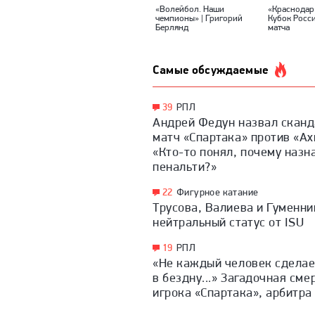
«Волейбол. Наши
«Краснодар
чемпионы» | Григорий
Кубок Росс
Берлянд
матча
Самые обсуждаемые
39
РПЛ
Андрей Федун назвал скан
матч «Спартака» против «Ах
«Кто-то понял, почему назн
пенальти?»
22
Фигурное катание
Трусова, Валиева и Гуменни
нейтральный статус от ISU
19
РПЛ
«Не каждый человек сделае
в бездну...» Загадочная сме
игрока «Спартака», арбитр