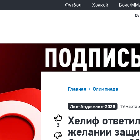
Футбол
Хоккей
Бокс/ММ
О
Главная
Олимпиада
Лос-Анджелес-2028
19 марта 
Хелиф ответил
3
желании защит