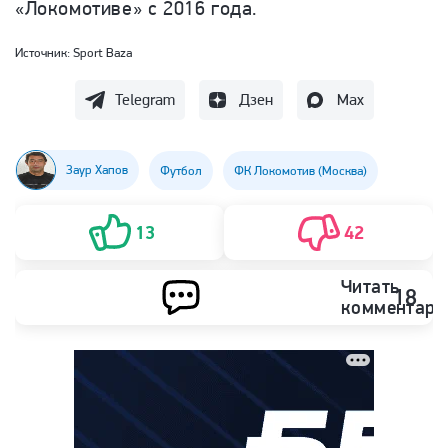
«Локомотиве» с 2016 года.
Источник:
Sport Baza
Telegram
Дзен
Max
Заур Хапов
Футбол
ФК Локомотив (Москва)
13
42
Читать
18
комментари