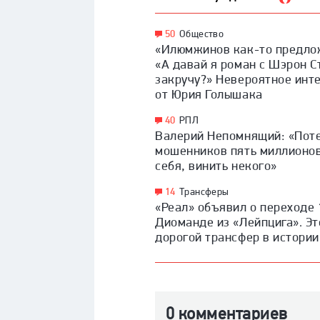
50
Общество
«Илюмжинов как-то предло
«А давай я роман с Шэрон С
закручу?» Невероятное инт
от Юрия Голышака
40
РПЛ
Валерий Непомнящий: «Поте
мошенников пять миллионов
себя, винить некого»
14
Трансферы
«Реал» объявил о переходе 
Диоманде из «Лейпцига». Э
дорогой трансфер в истории
0 комментариев