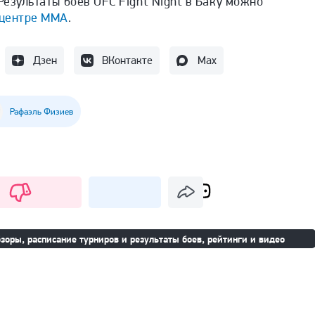
Результаты боев UFC Fight Night в Баку можно
центре ММА
.
Дзен
ВКонтакте
Max
Рафаэль Физиев
зоры, расписание турниров и результаты боев, рейтинги и видео