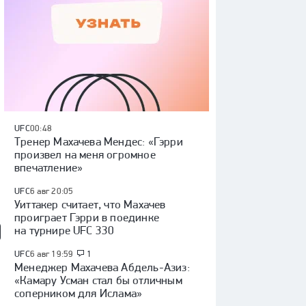
UFC
00:48
Тренер Махачева Мендес: «Гэрри
произвел на меня огромное
впечатление»
UFC
6 авг 20:05
Уиттакер считает, что Махачев
проиграет Гэрри в поединке
на турнире UFC 330
UFC
6 авг 19:59
1
Менеджер Махачева Абдель-Азиз:
«Камару Усман стал бы отличным
соперником для Ислама»