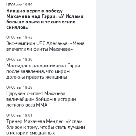
UFC
6 авг 19:59
Кияшко верит в победу
Махачева над Гэрри: «У Ислама
больше опыта и технических
скиллов»
UFC
6 авг 19:42
Экс-чемпион UFC Адесанья: «Меня
впечатлили финты Махачева»
UFC
6 авг 19:30
Масвидаль раскритиковал Гэрри
после заявления, что миром
должны править женщины
UFC
6 авг 19:28
Царукян считает Махачева
величайшим бойцом в истории
легкого веса ММА
UFC
6 авг 19:01
Тренер Махачева Мендес: «Ислам
близок к тому, чтобы стать лучшим
в истории смешанных