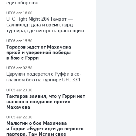
единоборств»
UFC
6 авг 16:00
UFC Fight Night 284 Гамрот —
Салкиллд: дата и время, кард
турнира, где смотреть трансляцию
UFC
6 авг 15:50
Тарасов ждет от Махачева
яркой и уверенной победы
в бою с Гэрри
UFC
6 авг 02:58
Царукян подерется с Руффи в со-
главном бою на турнире UFC 331
UFC
5 авг 23:30
Тактаров заявил, что у Гэрри нет
шансов в поединке против
Махачева
так» — «Оренбург»:
«Факел» — «Динамо»
Куда перейдет Кузнецов /
 России, видеообзор
(Москва): Кубок России,
Глотов в СКА / трансферы
видеообзор матча
КХЛ
UFC
5 авг 22:30
Малютин о бое Махачева
и Гэрри: «Будет идти до первого
партера. Там Ислам свое