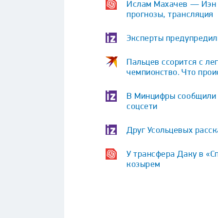
Ислам Махачев — Иэн Г
прогнозы, трансляция
Эксперты предупредили
Пальцев ссорится с ле
чемпионство. Что про
В Минцифры сообщили о
соцсети
Друг Усольцевых расс
У трансфера Даку в «С
козырем