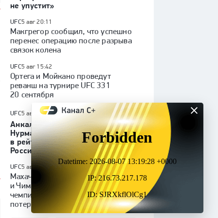
не упустит»
UFC
5 авг 20:11
Макгрегор сообщил, что успешно
перенес операцию после разрыва
связок колена
UFC
5 авг 15:42
Ортега и Мойкано проведут
у
реванш на турнире UFC 331
20 сентября
UFC
5 авг 14:45
Анкалаев и Усман
Нурмагомедов поднялись
в рейтинге лучших бойцов
России
UFC
5 авг 10:43
Махачев о поражениях Топурии
и Чимаева: «Хорошо быть
чемпионом, не хочу этого
потерять»