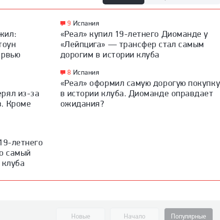
9
Испания
жил:
«Реал» купил 19-летнего Диоманде у
тоун
«Лейпцига» — трансфер стал самым
ервью
дорогим в истории клуба
8
Испания
«Реал» оформил самую дорогую покупк
рял из-за
в истории клуба. Диоманде оправдает
. Кроме
ожидания?
19-летнего
то самый
 клуба
Новые
Начало
Популярные