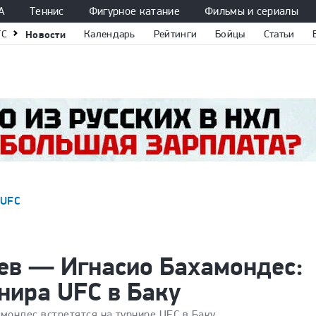
А
Теннис
Фигурное катание
Фильмы и сериалы
FC
Новости
Календарь
Рейтинги
Бойцы
Статьи
UFC
ев — Игнасио Бахамондес:
рнира UFC в Баку
мондес встретятся на турнире UFC в Баку