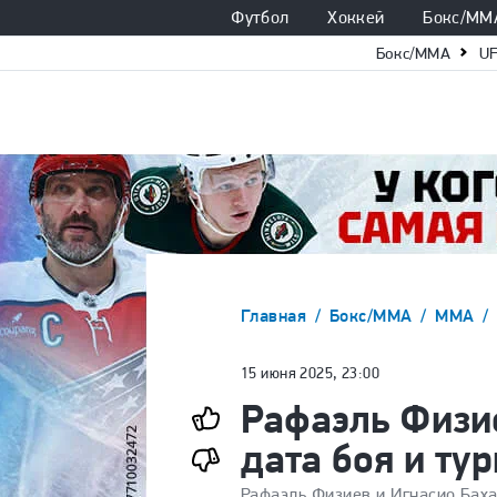
Футбол
Хоккей
Бокс/ММ
Бокс/ММА
U
Главная
Бокс/ММА
ММА
15 июня 2025, 23:00
Рафаэль Физи
дата боя и ту
Рафаэль Физиев и Игнасио Баха