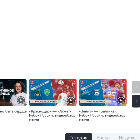
но быть сердце
«Краснодар» — «Ахмат»:
«Зенит» — «Балтика»:
«Спар
Кубок России, видеообзор
Кубок России, видеообзор
Кубок
матча
матча
матча
Сегодня
Вчера
Неделя