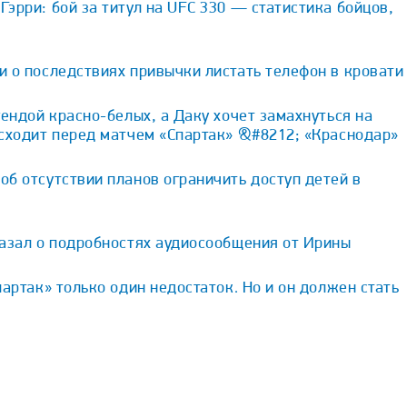
эрри: бой за титул на UFC 330 — статистика бойцов,
 о последствиях привычки листать телефон в кровати
гендой красно-белых, а Даку хочет замахнуться на
исходит перед матчем «Спартак» &#8212; «Краснодар»
б отсутствии планов ограничить доступ детей в
казал о подробностях аудиосообщения от Ирины
партак» только один недостаток. Но и он должен стать