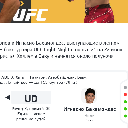
иев и Игнасио Бахамондес, выступающие в легком
ом бою турнира
UFC
Fight
Night
в ночь с 21 на 22 июня.
ристал Холле» в Баку и начнется около полуночи
 ABC 8: Хилл - Раунтри. Азербайджан, Баку.
ы. Легкий вес — до 155 фунтов (70 кг)
UD
Раунд
3
, время
5.00
Игнасио
Бахамондес
Единогласное
Чили
решение судей
17-7