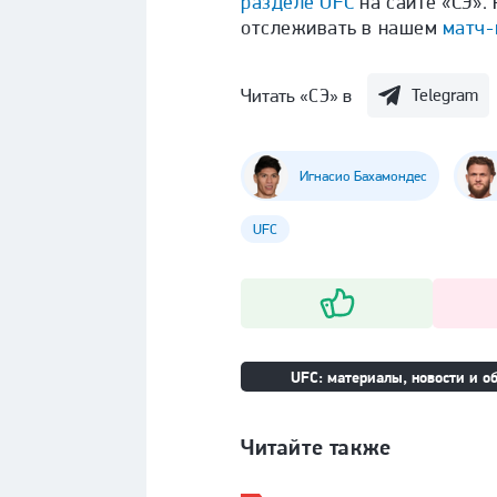
разделе UFC
на сайте «СЭ». 
отслеживать в нашем
матч-
Читать «СЭ» в
Telegram
Игнасио Бахамондес
UFC
UFC: материалы, новости и об
Читайте также