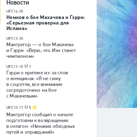
Новости
UFC
14:36
Немков о бое Махачева и Гэрри:
«Серьезная проверка для
Ислама»
UFC
13:30
Макгрегор — о бое Махачева
и Гэрри: «Верю, что Иэн станет
чемпионом»
UFC
13:16
1
Гэрри о критике из-за слов
о женщинах: «Я не сижу
в соцсетях, все внимание
сосредоточено на бое
с Махачевым»
UFC
10:17
5
Макгрегор сообщил о начале
подготовки к возвращению
в октагон: «Никаких обходных
путей и оправданий»