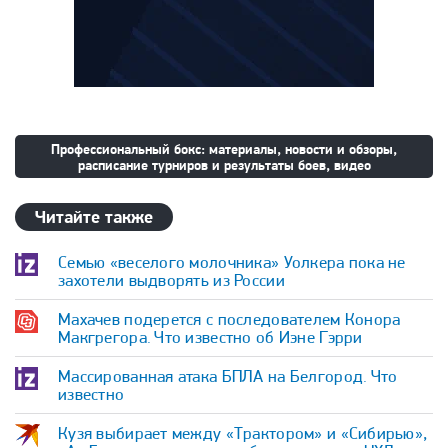
Профессиональный бокс: материалы, новости и обзоры,
расписание турниров и результаты боев, видео
Читайте также
Семью «веселого молочника» Уолкера пока не
захотели выдворять из России
Махачев подерется с последователем Конора
Макгрегора. Что известно об Иэне Гэрри
Массированная атака БПЛА на Белгород. Что
известно
Кузя выбирает между «Трактором» и «Сибирью»,