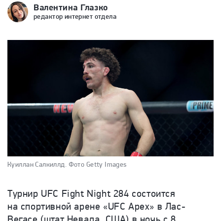
Валентина Глазко
редактор интернет отдела
Куиллан Салкиллд.
Фото Getty Images
Турнир UFC Fight Night 284 состоится
на спортивной арене «UFC Apex» в Лас-
Вегасе (штат Невада, США) в ночь с 8