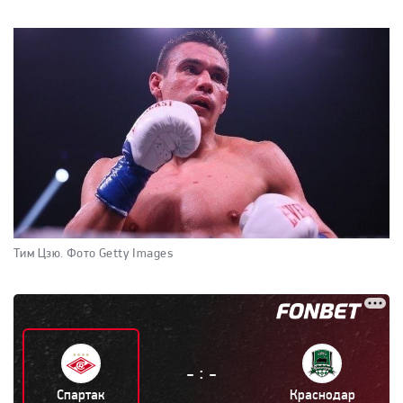
Тим Цзю.
Фото Getty Images
:
-
-
Спартак
Краснодар