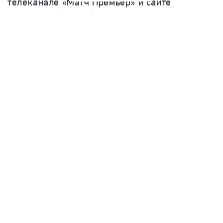
телеканале «Матч Премьер» и сайте
matchtv.ru (платно). С 01.30 мск трансляцию
также будут вести канал «Матч ТВ», сайт
matchtv.ru (бесплатно) и онлайн-платформы
«Кинопоиск» и Okko в окне ретрансляции
федерального телеэфира.
Telegram
Дзен
Max
Куиллан Салкиллд
Матеуш Гамрот
UFC
2
Читать
комментари