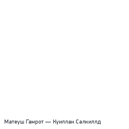
Матеуш Гамрот — Куиллан Салкиллд