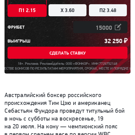
П1 2.15
X 3.60
П2 3.48
ФРИБЕТ
32 250
₽
ВЫИГРЫШ
СДЕЛАТЬ СТАВКУ
18+. Реклама. Рекламодатель: ООО «ФОНКОР». ИНН 7726752148
РЕЗУЛЬТАТАМ МЕРОПРИЯТИЯ, СРОКАХ, МЕСТЕ И ПОРЯДКЕ ИХ ПОЛУЧЕНИЯ РАЗМЕЩЕНА
Австралийский боксер российского
происхождения Тим Цзю и американец
Себастьян Фундора проведут титульный бой
в ночь с субботы на воскресенье, 19
на 20 июля. На кону — чемпионский пояс
в первом среднем весе по версии WBC.