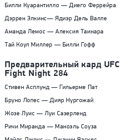
Билли Куарантилло — Диего Феррейра
Дэррен Элкинс— Ядиэр Дель Валле
Аманда Лемос — Алексия Таинара
Тай Коул Миллер — Билли Гофф
Предварительный кард
UFC
Fight Night 284
Стивен Асплунд — Гильерме Пат
Бруно Лопес — Дияр Нургожай
Жозе Луис — Луи Сазерленд
Ричи Миранда — Маноэль Соуза
Майлс Джонс — Джанни Васкес