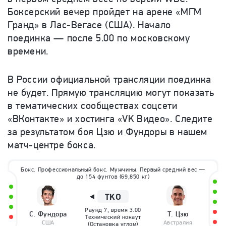
Боксерский вечер пройдет на арене «МГМ
Гранд» в Лас-Вегасе (США). Начало
поединка — после 5.00 по московскому
времени.
В России официальной трансляции поединка
не будет. Прямую трансляцию могут показать
в тематических сообществах соцсети
«ВКонтакте» и хостинга «VK Видео». Следите
за результатом боя Цзю и Фундоры в нашем
матч-центре бокса.
Бокс. Профессиональный бокс.
Мужчины. Первый средний вес —
до 154 фунтов (69,850 кг)
TKO
Раунд
7
, время
3.00
С.
Фундора
Т.
Цзю
Технический нокаут
США
Австралия
(Остановка углом)