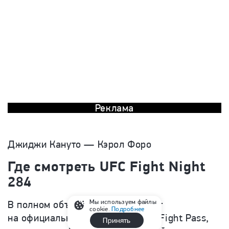
Реклама
Джиджи Кануто — Кэрол Форо
Где смотреть UFC Fight Night
284
Мы используем файлы
В полном объеме турнир покажут
cookie.
Подробнее
на официальной платформе UFC Fight Pass,
Принять