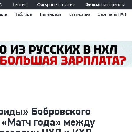
А
Теннис
Фигурное катание
Фильмы и сериалы
ости
Таблицы
Календарь
Статистика
Зарплаты НХЛ
риды» Бобровского
а «Матч года» между