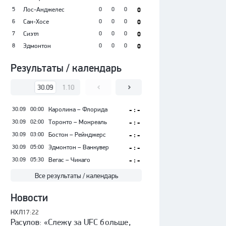
5
Лос-Анджелес
0
0
0
0
6
Сан-Хосе
0
0
0
0
7
Сиэтл
0
0
0
0
8
Эдмонтон
0
0
0
0
Результаты / календарь
30.09
1.10
2.10
3.10
4.10
5.10
30.09
00:00
Каролина – Флорида
- : -
30.09
02:00
Торонто – Монреаль
- : -
30.09
03:00
Бостон – Рейнджерс
- : -
30.09
05:00
Эдмонтон – Ванкувер
- : -
30.09
05:30
Вегас – Чикаго
- : -
Все результаты / календарь
Новости
НХЛ
17:22
Расулов: «Слежу за UFC больше,