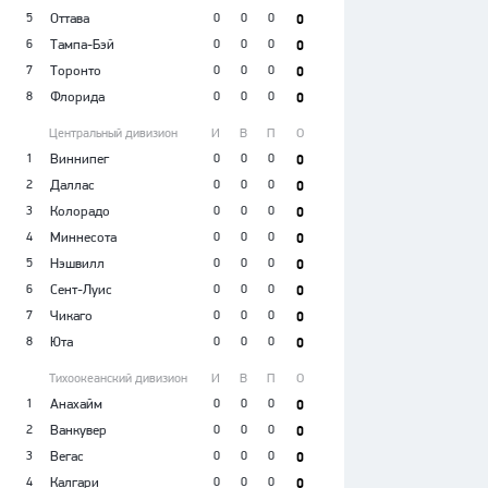
5
Оттава
0
0
0
0
6
Тампа-Бэй
0
0
0
0
7
Торонто
0
0
0
0
8
Флорида
0
0
0
0
Центральный дивизион
И
В
П
О
1
Виннипег
0
0
0
0
2
Даллас
0
0
0
0
3
Колорадо
0
0
0
0
4
Миннесота
0
0
0
0
5
Нэшвилл
0
0
0
0
6
Сент-Луис
0
0
0
0
7
Чикаго
0
0
0
0
8
Юта
0
0
0
0
Тихоокеанский дивизион
И
В
П
О
1
Анахайм
0
0
0
0
2
Ванкувер
0
0
0
0
3
Вегас
0
0
0
0
4
Калгари
0
0
0
0