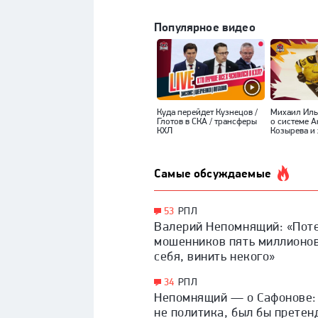
Популярное видео
Куда перейдет Кузнецов /
Михаил Ил
Глотов в СКА / трансферы
о системе 
КХЛ
Козырева и 
Самые обсуждаемые
53
РПЛ
Валерий Непомнящий: «Поте
мошенников пять миллионов
себя, винить некого»
34
РПЛ
Непомнящий — о Сафонове:
не политика, был бы прете