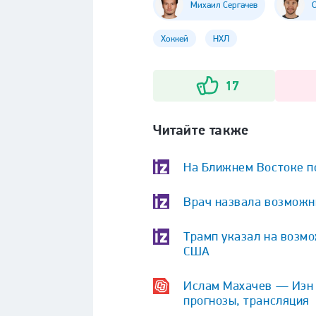
Михаил Сергачев
Хоккей
НХЛ
17
Читайте также
На Ближнем Востоке по
Врач назвала возможн
Трамп указал на возм
США
Ислам Махачев — Иэн Г
прогнозы, трансляция