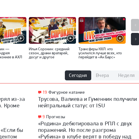
ьин —
Илья Сорокин: средний
Трансферы КХЛ: кто
«Вряд
Андрея
сезон, драки вратарей,
усилился лучше всех, кто
интер
хоккее в АХЛ
досуг и другое
перейдет в «Ак Барс»
Ники
Сегодня
Вчера
Неделя
19
Фигурное катание
рял из-за
Трусова, Валиева и Гуменник получили
. Кроме
нейтральный статус от ISU
9
Прогнозы
«Родина» дебютировала в РПЛ с двух
 «Если бы
поражений. Но после разгрома
ндентом
«Рубина» в клубе верят в победу над