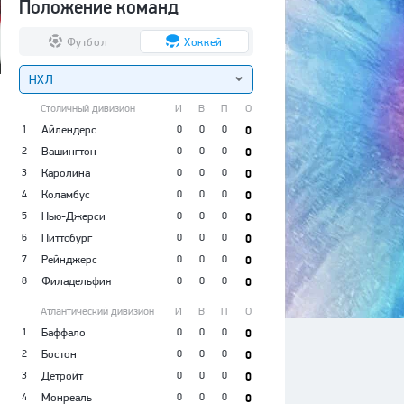
Положение команд
Футбол
Хоккей
НХЛ
Столичный дивизион
И
В
П
О
1
Айлендерс
0
0
0
0
2
Вашингтон
0
0
0
0
3
Каролина
0
0
0
0
4
Коламбус
0
0
0
0
5
Нью-Джерси
0
0
0
0
6
Питтсбург
0
0
0
0
7
Рейнджерс
0
0
0
0
8
Филадельфия
0
0
0
0
Атлантический дивизион
И
В
П
О
1
Баффало
0
0
0
0
2
Бостон
0
0
0
0
3
Детройт
0
0
0
0
4
Монреаль
0
0
0
0