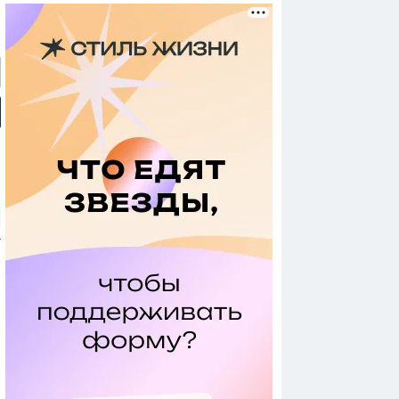
 ли вернусь в КХЛ»:
Интервью Барабанова:
«Никогда не мечтал играть
вью Александра
самый дорогой игрок КХЛ,
в НХЛ». Интервью Захара
шина
плей-офф, слухи
Бардакова