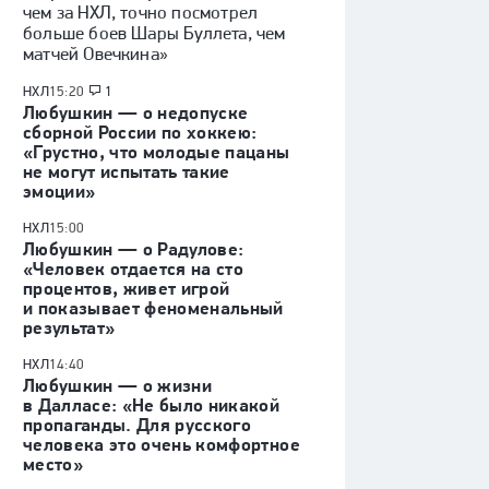
чем за НХЛ, точно посмотрел
больше боев Шары Буллета, чем
матчей Овечкина»
НХЛ
15:20
1
Любушкин — о недопуске
сборной России по хоккею:
«Грустно, что молодые пацаны
не могут испытать такие
эмоции»
НХЛ
15:00
Любушкин — о Радулове:
«Человек отдается на сто
процентов, живет игрой
и показывает феноменальный
результат»
НХЛ
14:40
Любушкин — о жизни
в Далласе: «Не было никакой
пропаганды. Для русского
человека это очень комфортное
место»