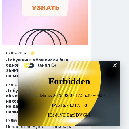
НХЛ
14:20
5
Любушкин: «Нэшвилл» был
одной из команд, которая меня
заинтересовала. Хотел туда
попасть»
НХЛ
14:00
Любушкин — о причинах
обмена из «Далласа»: «Не хочу
находиться в том месте, где мне
не дают возможности приносить
пользу»
НХЛ
09:53
Обладатель Кубка Стэнли Хара