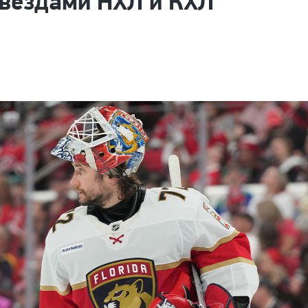
звездами НХЛ и КХЛ