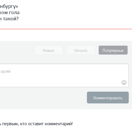
нбургу»
ром гола
н такой?
Новые
Начало
Популярные
Комментировать
ь первым, кто оставит комментарий!