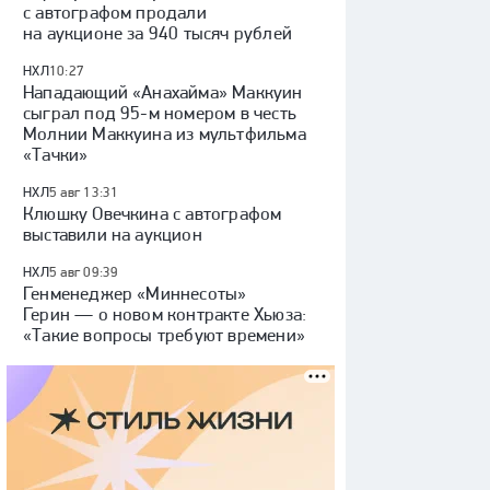
с автографом продали
на аукционе за 940 тысяч рублей
НХЛ
10:27
Нападающий «Анахайма» Маккуин
сыграл под 95-м номером в честь
Молнии Маккуина из мультфильма
«Тачки»
НХЛ
5 авг 13:31
Клюшку Овечкина с автографом
выставили на аукцион
НХЛ
5 авг 09:39
Генменеджер «Миннесоты»
Герин — о новом контракте Хьюза:
«Такие вопросы требуют времени»