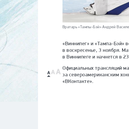
Вратарь «Тампы-Бэй» Андрей Василе
«Виннипег» и «Тампа-Бэй» 
в воскресенье, 3 ноября. М
в Виннипеге и начнется в 2
Официальных трансляций мат
за североамериканским хок
«ВКонтакте».