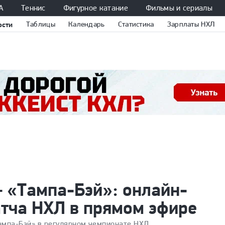
А
Теннис
Фигурное катание
Фильмы и сериалы
ости
Таблицы
Календарь
Статистика
Зарплаты НХЛ
 «Тампа-Бэй»: онлайн-
атча НХЛ в прямом эфире
Тампа-Бэй» в регулярном чемпионате НХЛ