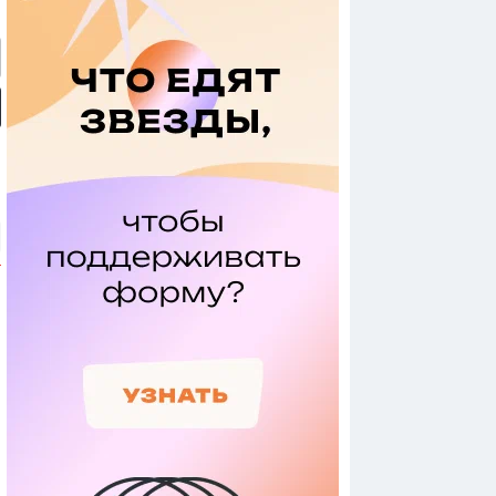
 ли вернусь в КХЛ»:
Интервью Барабанова:
«Никогда не мечтал играть
вью Александра
самый дорогой игрок КХЛ,
в НХЛ». Интервью Захара
шина
плей-офф, слухи
Бардакова