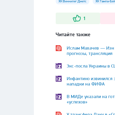
ХК Виннипег Джетс
ХК Тампа-Бэй
1
Читайте также
Ислам Махачев — Иэн Г
прогнозы, трансляция
Экс-посла Украины в 
Инфантино извинился 
нападки на ФИФА
В МИДе указали на гот
«успехов»
У трансфера Даку в «С