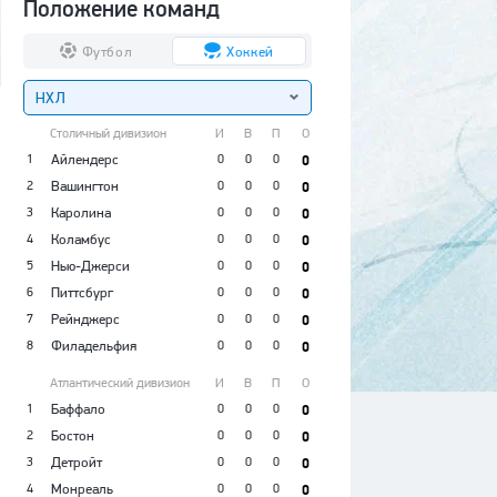
Положение команд
Футбол
Хоккей
НХЛ
Столичный дивизион
И
В
П
О
1
Айлендерс
0
0
0
0
2
Вашингтон
0
0
0
0
3
Каролина
0
0
0
0
4
Коламбус
0
0
0
0
5
Нью-Джерси
0
0
0
0
6
Питтсбург
0
0
0
0
7
Рейнджерс
0
0
0
0
8
Филадельфия
0
0
0
0
Атлантический дивизион
И
В
П
О
1
Баффало
0
0
0
0
2
Бостон
0
0
0
0
3
Детройт
0
0
0
0
4
Монреаль
0
0
0
0