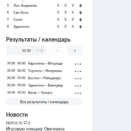
5
Лос-Анджелес
0
0
0
0
6
Сан-Хосе
0
0
0
0
7
Сиэтл
0
0
0
0
8
Эдмонтон
0
0
0
0
Результаты / календарь
30.09
1.10
2.10
3.10
4.10
5.10
30.09
00:00
Каролина – Флорида
- : -
30.09
02:00
Торонто – Монреаль
- : -
30.09
03:00
Бостон – Рейнджерс
- : -
30.09
05:00
Эдмонтон – Ванкувер
- : -
30.09
05:30
Вегас – Чикаго
- : -
Все результаты / календарь
Новости
НХЛ
18:35
2
Игровую клюшку Овечкина