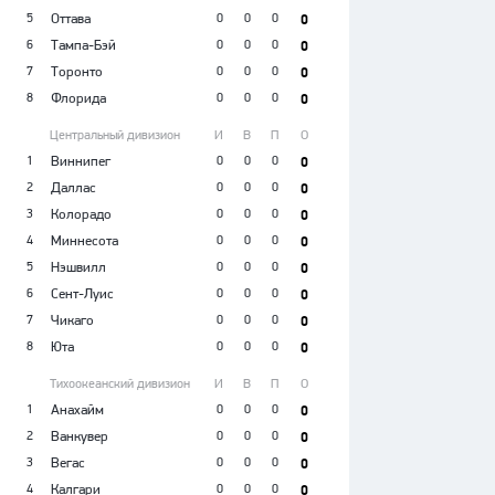
5
Оттава
0
0
0
0
6
Тампа-Бэй
0
0
0
0
7
Торонто
0
0
0
0
8
Флорида
0
0
0
0
Центральный дивизион
И
В
П
О
1
Виннипег
0
0
0
0
2
Даллас
0
0
0
0
3
Колорадо
0
0
0
0
4
Миннесота
0
0
0
0
5
Нэшвилл
0
0
0
0
6
Сент-Луис
0
0
0
0
7
Чикаго
0
0
0
0
8
Юта
0
0
0
0
Тихоокеанский дивизион
И
В
П
О
1
Анахайм
0
0
0
0
2
Ванкувер
0
0
0
0
3
Вегас
0
0
0
0
4
Калгари
0
0
0
0