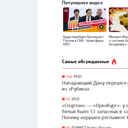
Популярное видео
Куда перейдет Кузнецов /
Михаил Ил
Глотов в СКА / трансферы
о системе 
КХЛ
Козырева и 
Самые обсуждаемые
146
РПЛ
Нападающий Даку перешел 
из «Рубина»
55
РПЛ
«Спартак» — «Оренбург»: у 
белых было 13 запасных в з
Почему нарушен регламент 
40
FONBET Кубок России