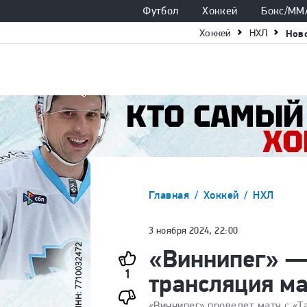
Футбол
Хоккей
Бокс/ММ
Хоккей
НХЛ
Нов
Главная
Хоккей
НХЛ
3 ноября 2024, 22:00
«Виннипег» —
1
трансляция м
«Виннипег» проведет матч с «