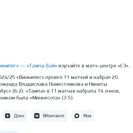
ннипег» — «Тампа-Бэй»
изучайте в матч-центре «СЭ».
24/25 «Виннипег» провел 11 матчей и набрал 20
команда Владислава Наместникова и Никиты
ус» (6:2). «Тампа» в 11 матчах набрала 14 очков,
ником была «Миннесота» (3:5).
Дзен
ВКонтакте
Max