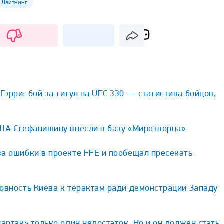
 Лайтнинг
эрри: бой за титул на UFC 330 — статистика бойцов,
США Стефанишину внесли в базу «Миротворца»
за ошибки в проекте FFE и пообещал пресекать
овность Киева к терактам ради демонстрации Западу
партак» только один недостаток. Но и он должен стать