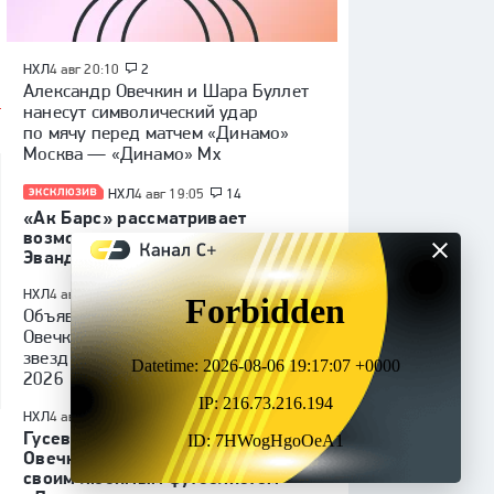
НХЛ
4 авг 20:10
2
Александр Овечкин и Шара Буллет
нанесут символический удар
по мячу перед матчем «Динамо»
Москва — «Динамо» Мх
НХЛ
4 авг 19:05
14
«Ак Барс» рассматривает
возможность подписания
Эвандера Кейна
НХЛ
4 авг 17:06
1
Объявлены составы команд
Овечкина и Ковальчука на матч
звезд в финальный день ОвиCUP
2026
НХЛ
4 авг 14:05
3
Гусев ответил взаимностью
Овечкину, назвавшему его
своим любимым футболистом