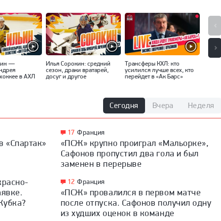
ьин —
Илья Сорокин: средний
Трансферы КХЛ: кто
«Вряд
Андрея
сезон, драки вратарей,
усилился лучше всех, кто
интер
хоккее в АХЛ
досуг и другое
перейдет в «Ак Барс»
Ники
Сегодня
Вчера
Неделя
17
Франция
в «Спартак»
«ПСЖ» крупно проиграл «Мальорке»,
Сафонов пропустил два гола и был
заменен в перерыве
красно-
12
Франция
аявке.
«ПСЖ» провалился в первом матче
Кубка?
после отпуска. Сафонов получил одну
из худших оценок в команде