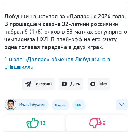
Любушкин выступал за «Даллас» с 2024 года.
В прошедшем сезоне 32-летний россиянин
набрал 9 (1+8) очков в 53 матчах регулярного
чемпионата НХЛ. В плей-офф на его счету
одна голевая передача в двух играх.
1 июля «Даллас» обменял Любушкина в
«Нэшвилл»
.
Telegram
Дзен
Max
Илья Любушкин
Хоккей
НХЛ
ХК Нэшвилл Предаторз
13
2