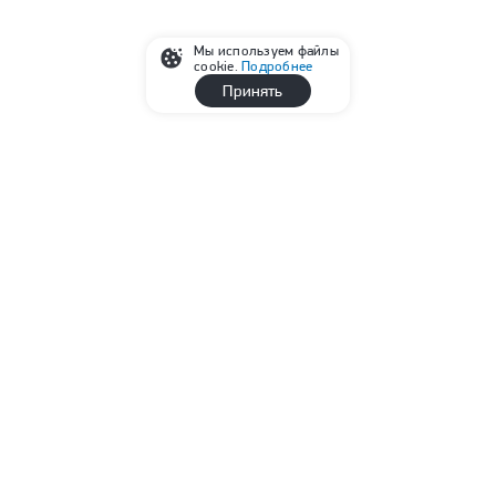
Мы используем файлы
cookie.
Подробнее
Принять
Реклама
Читайте также
Российские синхронистки выиграли третье
золото на чемпионате Европы-2026
Лукашенко объяснил причину открытия границ
Белоруссии для граждан стран ЕС
Ислам Махачев — Иэн Гэрри: бой за титул на UFC