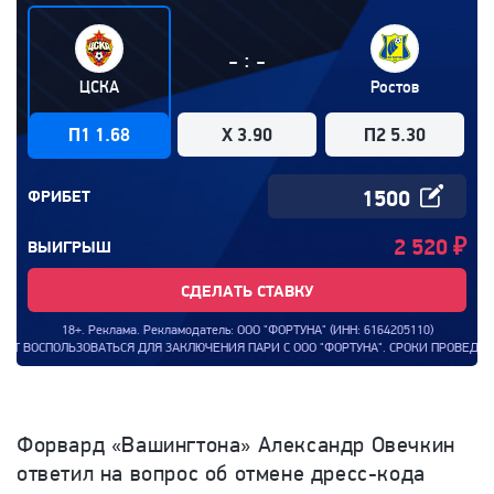
:
-
-
ЦСКА
Ростов
П1 1.68
X 3.90
П2 5.30
ФРИБЕТ
2 520
₽
ВЫИГРЫШ
СДЕЛАТЬ СТАВКУ
18+. Реклама. Рекламодатель: ООО "ФОРТУНА" (ИНН: 6164205110)
ТЬСЯ ДЛЯ ЗАКЛЮЧЕНИЯ ПАРИ С ООО "ФОРТУНА". СРОКИ ПРОВЕДЕНИЯ АКЦИИ: С 00:
Форвард «Вашингтона» Александр Овечкин
ответил на вопрос об отмене дресс-кода