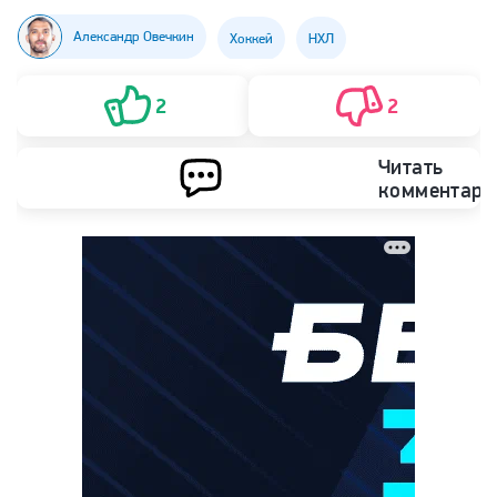
Александр Овечкин
Хоккей
НХЛ
2
2
Читать
комментари