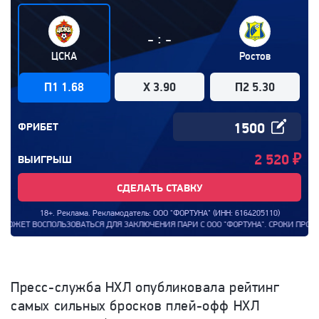
:
-
-
ЦСКА
Ростов
П1 1.68
X 3.90
П2 5.30
ФРИБЕТ
2 520
₽
ВЫИГРЫШ
СДЕЛАТЬ СТАВКУ
18+. Реклама. Рекламодатель: ООО "ФОРТУНА" (ИНН: 6164205110)
СПОЛЬЗОВАТЬСЯ ДЛЯ ЗАКЛЮЧЕНИЯ ПАРИ С ООО "ФОРТУНА". СРОКИ ПРОВЕДЕНИЯ АК
Пресс-служба НХЛ опубликовала рейтинг
самых сильных бросков плей-офф НХЛ