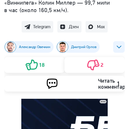
«Виннипега» Колин Миллер — 99,7 мили
в час (
около 160,5 км/ч).
Telegram
Дзен
Max
Александр Овечкин
Дмитрий Орлов
Хоккей
НХЛ
18
2
Читать
1
комментари