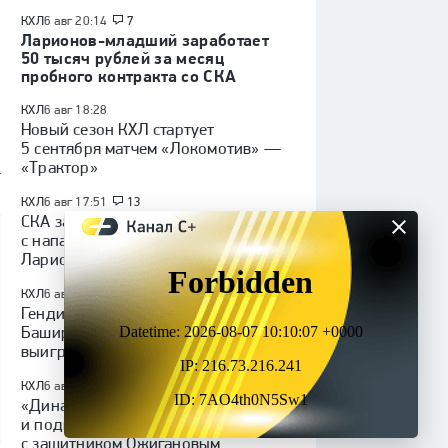
КХЛ
6 авг 20:14
7
Ларионов-младший заработает
50 тысяч рублей за месяц
пробного контракта со СКА
КХЛ
6 авг 18:28
Новый сезон КХЛ стартует
5 сентября матчем «Локомотив» —
«Трактор»
КХЛ
6 авг 17:51
13
СКА заключил пробный контракт
с нападающим Игорем
Ларионовым-младшим
КХЛ
6 авг 16:15
Гендиректор «Салавата Юлаева»
Баширов: «Главная цель —
выиграть Кубок Гагарина»
КХЛ
6 авг 14:38
1
«Динамо» расторгло контракт
и подписало новое соглашение
с защитником Ожигановым