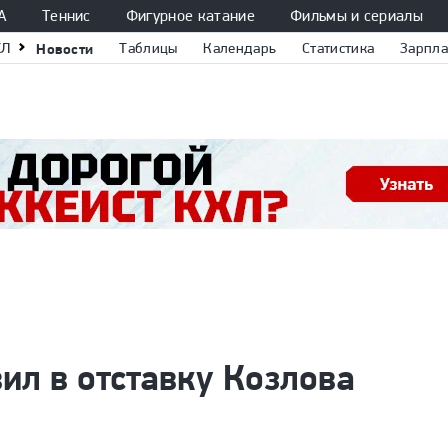
А
Теннис
Фигурное катание
Фильмы и сериалы
ХЛ
Новости
Таблицы
Календарь
Статистика
Зарпла
ил в отставку Козлова