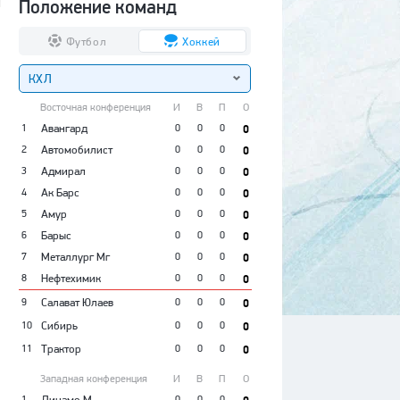
Положение команд
Футбол
Хоккей
КХЛ
Восточная конференция
И
В
П
О
1
Авангард
0
0
0
0
2
Автомобилист
0
0
0
0
3
Адмирал
0
0
0
0
4
Ак Барс
0
0
0
0
5
Амур
0
0
0
0
6
Барыс
0
0
0
0
7
Металлург Мг
0
0
0
0
8
Нефтехимик
0
0
0
0
9
Салават Юлаев
0
0
0
0
10
Сибирь
0
0
0
0
11
Трактор
0
0
0
0
Западная конференция
И
В
П
О
1
Динамо М
0
0
0