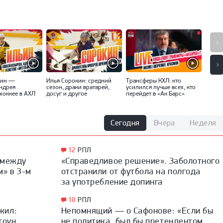
ьин —
Илья Сорокин: средний
Трансферы КХЛ: кто
«Вряд
Андрея
сезон, драки вратарей,
усилился лучше всех, кто
интер
хоккее в АХЛ
досуг и другое
перейдет в «Ак Барс»
Ники
Сегодня
Вчера
Неделя
12
РПЛ
 между
«Справедливое решение». Заболотного
м» в 3-м
отстранили от футбола на полгода
за употребление допинга
10
РПЛ
жил:
Непомнящий — о Сафонове: «Если бы
тоун
не политика, был бы претендентом