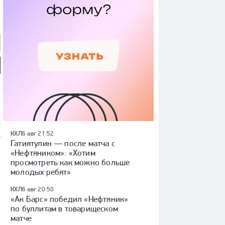
 ли вернусь в КХЛ»:
Интервью Барабанова:
«Никогда не мечтал играть
вью Александра
самый дорогой игрок КХЛ,
в НХЛ». Интервью Захара
шина
плей-офф, слухи
Бардакова
КХЛ
6 авг 21:52
Гатиятулин — после матча с
«Нефтяником»: «Хотим
просмотреть как можно больше
молодых ребят»
КХЛ
6 авг 20:50
«Ак Барс» победил «Нефтяник»
по буллитам в товарищеском
матче