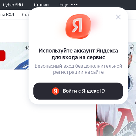
CyberPRO
Ставки
Еще
ты КХЛ
Статьи