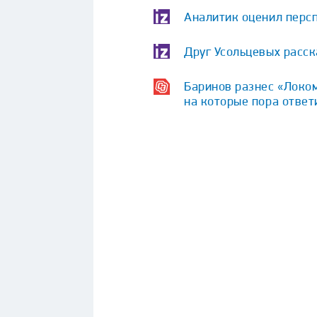
Аналитик оценил персп
Друг Усольцевых расс
Баринов разнес «Локом
на которые пора ответ