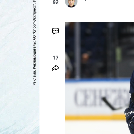
92
17