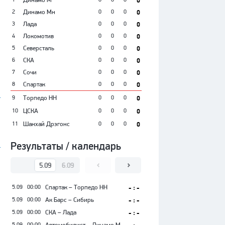
0
2
Динамо Мн
0
0
0
0
3
Лада
0
0
0
0
4
Локомотив
0
0
0
0
5
Северсталь
0
0
0
0
6
СКА
0
0
0
0
7
Сочи
0
0
0
0
8
Спартак
0
0
0
0
9
Торпедо НН
0
0
0
0
10
ЦСКА
0
0
0
0
11
Шанхай Дрэгонс
0
0
0
0
Результаты / календарь
5.09
6.09
7.09
8.09
9.09
10.09
5.09
00:00
Спартак – Торпедо НН
- : -
5.09
00:00
Ак Барс – Сибирь
- : -
5.09
00:00
СКА – Лада
- : -
5.09
00:00
Автомобилист – Динамо М