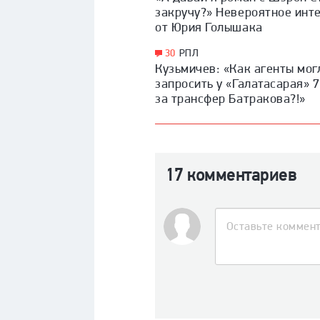
закручу?» Невероятное инт
от Юрия Голышака
30
РПЛ
Кузьмичев: «Как агенты мог
запросить у «Галатасарая» 
за трансфер Батракова?!»
17 комментариев