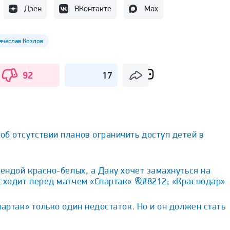
Дзен
ВКонтакте
Max
ячеслав Козлов
92
17
б отсутствии планов ограничить доступ детей в
гендой красно-белых, а Даку хочет замахнуться на
исходит перед матчем «Спартак» &#8212; «Краснодар»
партак» только один недостаток. Но и он должен стать