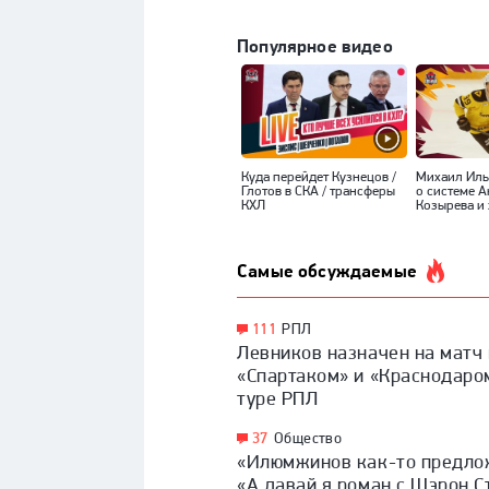
Популярное видео
Куда перейдет Кузнецов /
Михаил Ил
Глотов в СКА / трансферы
о системе 
КХЛ
Козырева и 
Самые обсуждаемые
111
РПЛ
Левников назначен на матч
«Спартаком» и «Краснодаро
туре РПЛ
37
Общество
«Илюмжинов как-то предло
«А давай я роман с Шэрон С