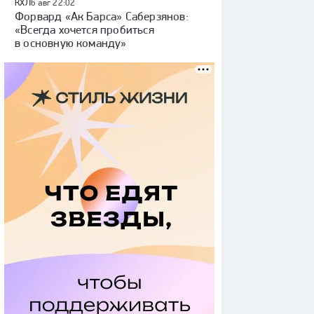
КХЛ
6 авг 22:02
Форвард «Ак Барса» Саберзянов:
«Всегда хочется пробиться
в основную команду»