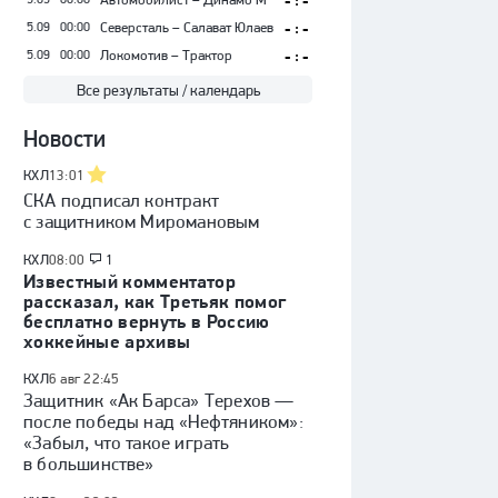
- : -
5.09
00:00
Северсталь – Салават Юлаев
- : -
5.09
00:00
Локомотив – Трактор
- : -
Все результаты / календарь
Новости
КХЛ
13:01
СКА подписал контракт
с защитником Миромановым
КХЛ
08:00
1
Известный комментатор
рассказал, как Третьяк помог
бесплатно вернуть в Россию
хоккейные архивы
КХЛ
6 авг 22:45
Защитник «Ак Барса» Терехов —
после победы над «Нефтяником»:
«Забыл, что такое играть
в большинстве»