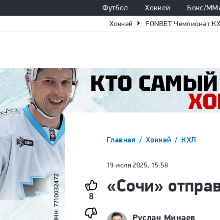
Футбол
Хоккей
Бокс/ММ
Хоккей
FONBET Чемпионат К
Главная
Хоккей
КХЛ
19 июля 2025, 15:58
«Сочи» отправ
8
Руслан Минаев