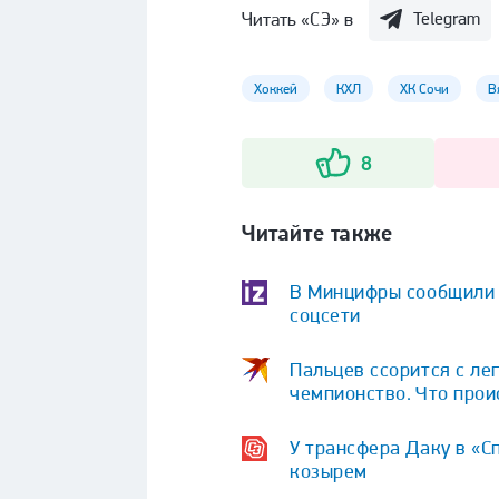
Читать «СЭ» в
Telegram
Хоккей
КХЛ
ХК Сочи
В
8
Читайте также
В Минцифры сообщили о
соцсети
Пальцев ссорится с ле
чемпионство. Что про
У трансфера Даку в «С
козырем