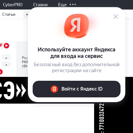
CyberPRO
Ставки
Еще
Статьи
Не начался, 17:00
Все матчи
-
-
Нижний Новгород
Россия
PARI Первая лига
-
-
Нефтехимик
(ФНЛ)
0
1.50
4.00
6.50