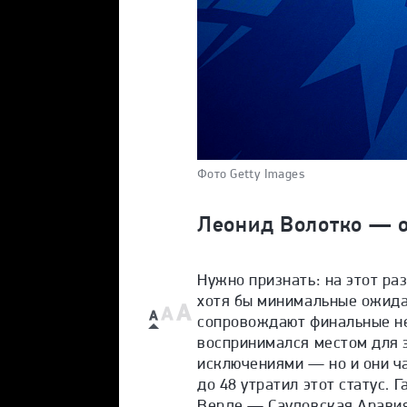
Фото Getty Images
Леонид Волотко — о 
Нужно признать: на этот р
хотя бы минимальные ожида
сопровождают финальные не
воспринимался местом для э
исключениями — но и они ча
до 48 утратил этот статус.
Верде — Саудовская Аравия