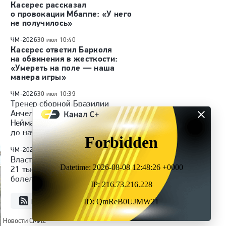
Касерес рассказал
о провокации Мбаппе: «У него
не получилось»
ЧМ-2026
30 июл 10:40
Касерес ответил Барколя
на обвинения в жесткости:
«Умереть на поле — наша
манера игры»
ЧМ-2026
30 июл 10:39
Тренер сборной Бразилии
Анчелотти: «Раздражало, что
Неймар мог лучше тренироваться
до начала ЧМ-2026»
ЧМ-2026
30 июл 10:32
2
Власти Канады не выдали почти
21 тысячу из запрошенных
болельщиками виз на ЧМ-2026
RSS
Все новости
Новости СМИ2