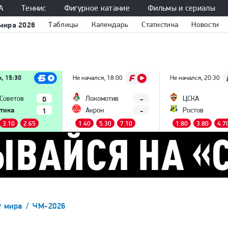
А
Теннис
Фигурное катание
Фильмы и сериалы
мира 2026
Таблицы
Календарь
Статистика
Новости
м, 15:30
Не начался, 18:00
Не начался, 20:30
0
-
 Советов
Локомотив
ЦСКА
тика
1
-
Акрон
Ростов
3.10
2.65
1.40
5.30
7.10
1.80
3.80
4.7
т мира
ЧМ-2026