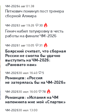
ЧМ-2026
4 авг 01:38
Петкович покинул пост тренера
сборной Алжира
ЧМ-2026
3 авг 19:26
30
Генич набил татуировку в честь
работы на финале ЧМ-2026
ЧМ-2026
1 авг 10:05
31
Боярский считает, что сборная
России не смогла бы удачно
выступить на ЧМ-2026:
«Рановато нам»
ЧМ-2026
30 июл 16:40
5
Романцев: «Россия
не затерялась бы на ЧМ-2026»
ЧМ-2026
30 июл 16:00
78
Романцев: «Испания на ЧМ
напомнила мне мой «Спартак»
ЧМ-2026
30 июл 13:00