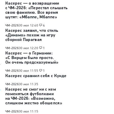
Касерес — о возвращении
с ЧМ-2026: «Перестал слышать
свою фамилию. Все время
шутят: «Мбаппе, Мбаппе»
ЧМ-2026
30 июл 12:40
4
Касерес заявил, что стиль
«Динамо» похож на игру
сборной Парагвая
ЧМ-2026
30 июл 12:20
1
Касерес — о Германии:
«С Вирцем было просто.
Он очень предсказуемый»
ЧМ-2026
30 июл 11:55
1
Касерес сравнил себя с Кунде
ЧМ-2026
30 июл 11:35
Касерес не смог ни с кем
поменяться футболками
на ЧМ-2026: «Возможно,
слишком жестко обошелся»
ЧМ-2026
30 июл 11:15