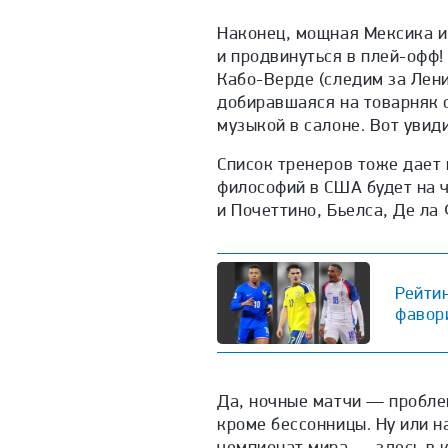
Наконец, мощная Мексика и
и продвинуться в плей-офф
Кабо-Верде (следим за Лени
добиравшаяся на товарняк с
музыкой в салоне. Вот увид
Список тренеров тоже дает 
философий в США будет на ч
и Почеттино, Бьелса, Де ла
Рейтин
фавор
Да, ночные матчи — проблем
кроме бессонницы. Ну или н
чемпионат мира — здесь в к