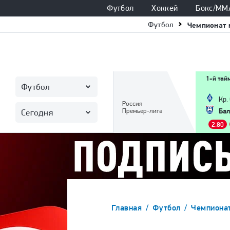
Футбол
Хоккей
Бокс/ММ
Футбол
Чемпионат 
1-й тай
Футбол
Кр.
Россия
Бал
Премьер-лига
Сегодня
2.80
Главная
Футбол
Чемпиона