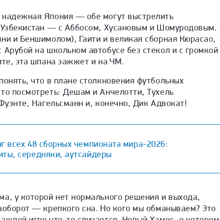
 надежная Япония — обе могут выстрелить
! Узбекистан — с Аббосом, Хусановым и Шомуродовым.
ни и Беншимолом), Гаити и великая сборная Кюрасао,
 Арубой на школьном автобусе без стекол и с громкой
ите, эта шпана зажжет и на ЧМ.
понять, что в плане столкновения футбольных
то посмотреть: Дешам и Анчелотти, Тухель
 Фуэнте, Нагельсманн и, конечно, Дик Адвокат!
г всех 48 сборных чемпионата мира-2026:
иты, середняки, аутсайдеры
а, у которой нет нормального решения и выхода,
аоборот — крепкого сна. Но кого мы обманываем? Это
аждой игре что-то случается. Новый Хамес, о котором