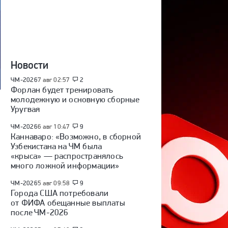
Новости
ЧМ-2026
7 авг 02:57
2
Форлан будет тренировать
молодежную и основную сборные
Уругвая
ЧМ-2026
6 авг 10:47
9
Каннаваро: «Возможно, в сборной
Узбекистана на ЧМ была
«крыса» — распространялось
много ложной информации»
ЧМ-2026
5 авг 09:58
9
Города США потребовали
от ФИФА обещанные выплаты
после ЧМ-2026