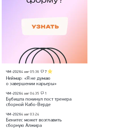
ЧМ-2026
4 авг 05:36
7
Неймар: «Я не думаю
о завершении карьеры»
ЧМ-2026
4 авг 04:35
1
Бубишта покинул пост тренера
сборной Кабо-Верде
ЧМ-2026
4 авг 03:24
Бенитес может возглавить
сборную Алжира