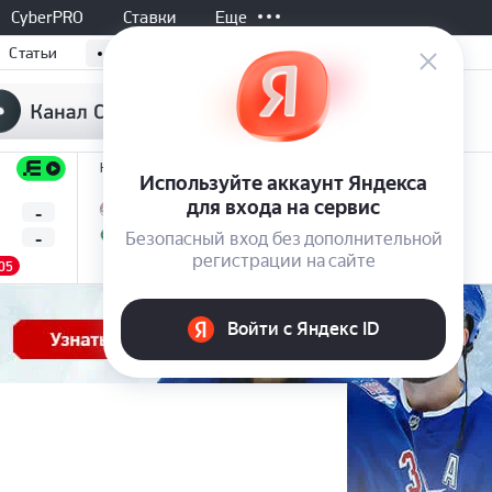
CyberPRO
Ставки
Еще
Статьи
Не начался, 20:00
Не начался, 20:00
Все матчи
-
-
-
Линколн
Градец-Кралове
-
-
-
Омония
Бешикташ
05
5.60
4.20
1.53
4.00
3.50
1.88