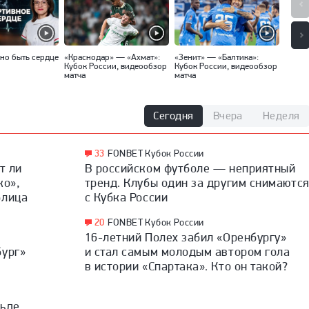
но быть сердце
«Краснодар» — «Ахмат»:
«Зенит» — «Балтика»:
«Спар
Кубок России, видеообзор
Кубок России, видеообзор
Кубок
матча
матча
матча
Сегодня
Вчера
Неделя
33
FONBET Кубок России
т ли
В российском футболе — неприятный
ко»,
тренд. Клубы один за другим снимаютс
блица
с Кубка России
20
FONBET Кубок России
16-летний Полех забил «Оренбургу»
бург»
и стал самым молодым автором гола
в истории «Спартака». Кто он такой?
льде