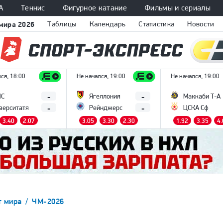
А
Теннис
Фигурное катание
Фильмы и сериалы
мира 2026
Таблицы
Календарь
Статистика
Новости
ся, 18:00
Не начался, 19:00
Не начался, 19:00
-
-
ПС
Ягеллония
Маккаби Т-А
-
-
верситатя
Рейнджерс
ЦСКА Сф
3.40
2.07
3.05
3.30
2.30
1.92
3.35
4.
т мира
ЧМ-2026