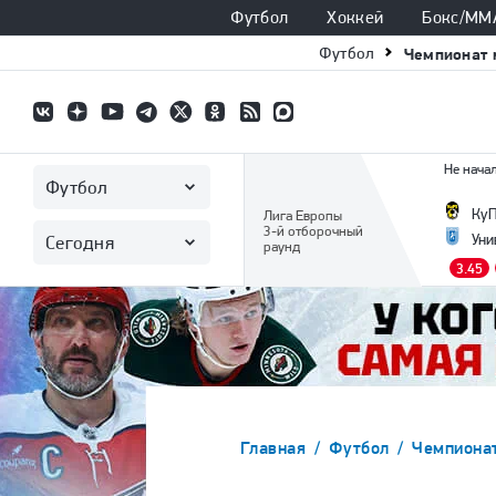
Футбол
Хоккей
Бокс/ММ
Футбол
Чемпионат 
Не начал
Футбол
Ку
Лига Европы
3-й отборочный
Уни
Сегодня
раунд
3.45
Главная
Футбол
Чемпиона