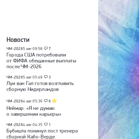
Новости
ЧМ-2026
5 авг 09:58
7
Города США потребовали
от ФИФА обещанные выплаты
после ЧМ-2026
ЧМ-2026
5 авг 05:49
3
Луи ван Гал готов возглавить
сборную Нидерландов
ЧМ-2026
4 авг 05:36
6
Неймар: «Я не думаю
о завершении карьеры»
ЧМ-2026
4 авг 04:35
1
Бубишта покинул пост тренера
сборной Кабо-Верде