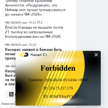
Тренер сборной Бразилии
Анчелотти: «Раздражало, что
Неймар мог лучше тренироваться
до начала ЧМ-2026»
ЧМ-2026
30 июл 10:32
2
Власти Канады не выдали почти
21 тысячу из запрошенных
болельщиками виз на ЧМ-2026
ЧМ-2026
30 июл 10:20
Касерес заявил о боязни бить
пенальти после промаха в матче
против «Краснодара»
ЧМ-2026
30 июл 10:00
Касерес рассказал, что Шварц
был зол на футболиста
за победу над Германией
в плей-офф ЧМ-2026
RSS
Все новости
Новости СМИ2