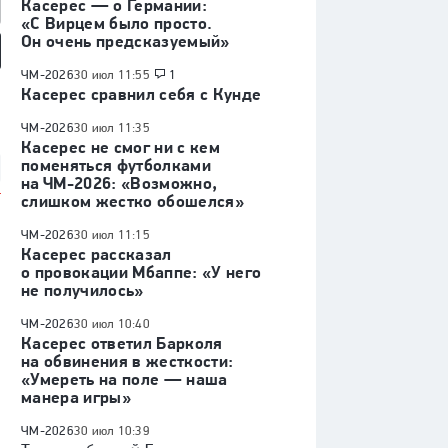
Касерес — о Германии:
«С Вирцем было просто.
Он очень предсказуемый»
ЧМ-2026
30 июл 11:55
1
так» — «Оренбург»:
«Факел» — «Динамо»
Куда перейдет Кузнецов /
Касерес сравнил себя с Кунде
 России, видеообзор
(Москва): Кубок России,
Глотов в СКА / трансферы
видеообзор матча
КХЛ
ЧМ-2026
30 июл 11:35
Касерес не смог ни с кем
поменяться футболками
на ЧМ-2026: «Возможно,
слишком жестко обошелся»
ЧМ-2026
30 июл 11:15
Касерес рассказал
я
о провокации Мбаппе: «У него
не получилось»
ЧМ-2026
30 июл 10:40
Касерес ответил Барколя
на обвинения в жесткости:
«Умереть на поле — наша
манера игры»
ЧМ-2026
30 июл 10:39