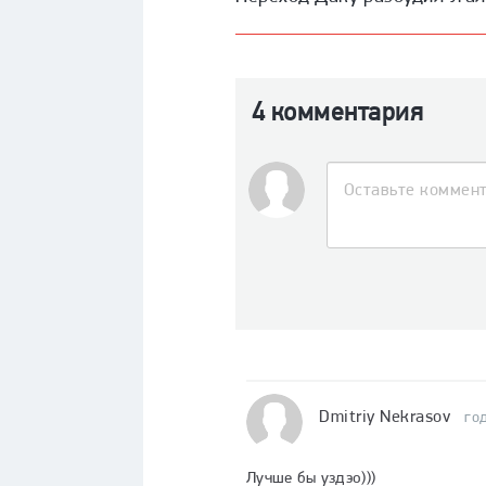
4 комментария
Dmitriy Nekrasov
го
Лучше бы уздэо)))