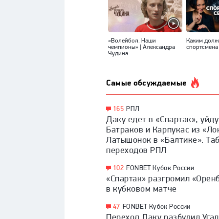
«Волейбол. Наши
Каким долж
чемпионы» | Александра
спортсмена
Чудина
Самые обсуждаемые
165
РПЛ
Даку едет в «Спартак», уйду
Батраков и Карпукас из «Ло
Латышонок в «Балтике». Та
переходов РПЛ
102
FONBET Кубок России
«Спартак» разгромил «Орен
в кубковом матче
47
FONBET Кубок России
Переход Даку разбудил Уга