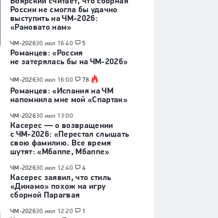
Боярский считает, что сборная
России не смогла бы удачно
выступить на ЧМ-2026:
«Рановато нам»
ЧМ-2026
30 июл 16:40
5
Романцев: «Россия
не затерялась бы на ЧМ-2026»
ЧМ-2026
30 июл 16:00
78
Романцев: «Испания на ЧМ
напомнила мне мой «Спартак»
ЧМ-2026
30 июл 13:00
Касерес — о возвращении
с ЧМ-2026: «Перестал слышать
свою фамилию. Все время
шутят: «Мбаппе, Мбаппе»
ЧМ-2026
30 июл 12:40
4
Касерес заявил, что стиль
«Динамо» похож на игру
сборной Парагвая
ЧМ-2026
30 июл 12:20
1