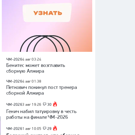
ЧМ-2026
4 авг 03:24
Бенитес может возглавить
сборную Алжира
ЧМ-2026
4 авг 01:38
Петкович покинул пост тренера
сборной Алжира
ЧМ-2026
3 авг 19:26
30
Генич набил татуировку в честь
работы на финале ЧМ-2026
ЧМ-2026
1 авг 10:05
29