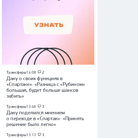
Трансферы
14:08
2
Даку о своих функциях в
«Спартаке»: «Разница с «Рубином»
большая, будет больше шансов
забить»
Трансферы
13:46
3
Даку поделился мнением
о переходе в «Спартак»: «Принять
решение было легко»
Трансферы
13:13
3