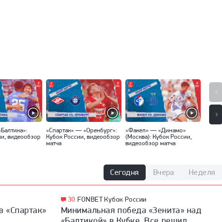
«Балтика»:
«Спартак» — «Оренбург»:
«Факел» — «Динамо»
«Локо
ии, видеообзор
Кубок России, видеообзор
(Москва): Кубок России,
Кубок
матча
видеообзор матча
матча
Сегодня
Вчера
Неделя
30
FONBET Кубок России
в «Спартак»
Минимальная победа «Зенита» над
«Балтикой» в Кубке. Все решил