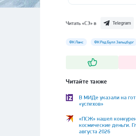
Читать «СЭ» в
Telegram
ФК Ланс
ФК Ред Булл Зальцбург
Читайте также
В МИДе указали на гот
«успехов»
«ПСЖ» нашел конкурент
космические деньги. Г
августа 2026