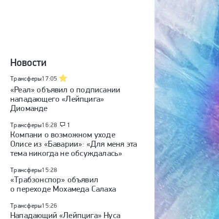
Новости
Трансферы
17:05
«Реал» объявил о подписании
нападающего «Лейпцига»
Диоманде
Трансферы
16:28
1
Компани о возможном уходе
Олисе из «Баварии»: «Для меня эта
тема никогда не обсуждалась»
Трансферы
15:28
«Трабзонспор» объявил
о переходе Мохамеда Салаха
Трансферы
15:26
Нападающий «Лейпцига» Нуса