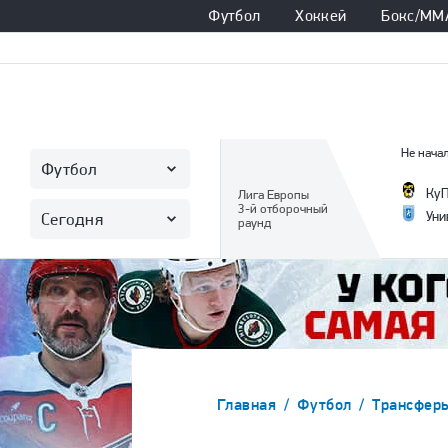
Футбол
Хоккей
Бокс/ММ
Не начал
Футбол
Ку
Лига Европы
3-й отборочный
Уни
Сегодня
раунд
Главная
Футбол
Трансфер