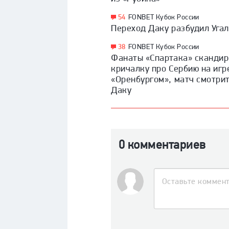
54
FONBET Кубок России
Переход Даку разбудил Уга
38
FONBET Кубок России
Фанаты «Спартака» сканди
кричалку про Сербию на игр
«Оренбургом», матч смотри
Даку
0 комментариев