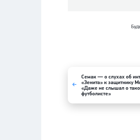
Буд
Семак — о слухах об ин
«Зенита» к защитнику М
«Даже не слышал о так
футболисте»