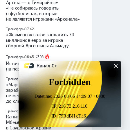
Артета — о Гимарайнсе:
«Не собираюсь говорить
о футболистах, которые
не являются игроками «Арсенала»
Трансферы
07:42
«Фламенго» готов заплатить 30
миллионов евро за игрока
сборной Аргентины Альмаду
Трансферы
06:45
93
Источник: Батраков согласился
на переход в «Галатасарай»
Трансферы
04:27
«Марселю» необходимо
заработать на трансферах
не менее 180 миллионов евро
до следующего лета
Трансферы
03:02
Капитан сборной ДР Конго
Мбемба продолжит карьеру
в Саудовской Аравии