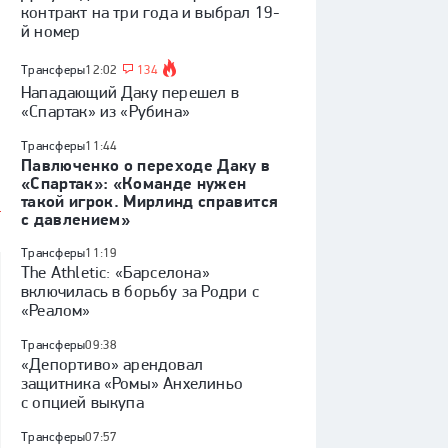
контракт на три года и выбрал 19-
й номер
Трансферы
12:02
134
Нападающий Даку перешел в
«Спартак» из «Рубина»
Трансферы
11:44
Павлюченко о переходе Даку в
«Спартак»: «Команде нужен
такой игрок. Мирлинд справится
с давлением»
Трансферы
11:19
The Athletic: «Барселона»
включилась в борьбу за Родри с
«Реалом»
Трансферы
09:38
«Депортиво» арендовал
защитника «Ромы» Анхелиньо
с опцией выкупа
Трансферы
07:57