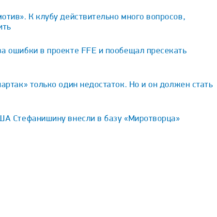
отив». К клубу действительно много вопросов,
ить
за ошибки в проекте FFE и пообещал пресекать
партак» только один недостаток. Но и он должен стать
США Стефанишину внесли в базу «Миротворца»