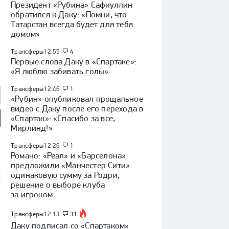
Президент «Рубина» Сафиуллин
обратился к Даку: «Помни, что
Татарстан всегда будет для тебя
домом»
Трансферы
12:55
4
Первые слова Даку в «Спартаке»:
«Я люблю забивать голы»
Трансферы
12:46
1
«Рубин» опубликовал прощальное
видео с Даку после его перехода в
«Спартак»: «Спасибо за все,
Мирлинд!»
мотив» — ЦСКА:
«Динамо» (Махачкала) —
«Родина» — «Рубин»:
 России, видеообзор
«Крылья Советов»: Кубок
Кубок России, видеообзор
Трансферы
12:26
1
России, видеообзор матча
матча
Романо: «Реал» и «Барселона»
предложили «Манчестер Сити»
одинаковую сумму за Родри,
решение о выборе клуба
за игроком
Трансферы
12:13
31
Даку подписал со «Спартаком»