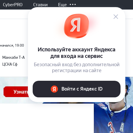
CyberPRO
Ставки
Еще
 начался, 19:00
Не начался, 20:00
-
-
Маккаби Т-А
Линколн
Все матчи
-
-
ЦСКА Сф
Омония