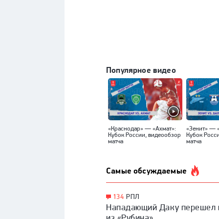
Популярное видео
«Краснодар» — «Ахмат»:
«Зенит» — 
Кубок России, видеообзор
Кубок Росс
матча
матча
Самые обсуждаемые
134
РПЛ
Нападающий Даку перешел 
из «Рубина»