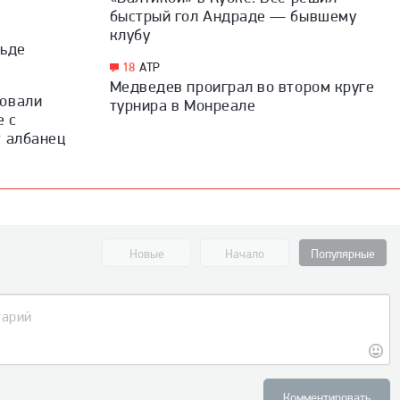
быстрый гол Андраде — бывшему
клубу
льде
18
ATP
Медведев проиграл во втором круге
ровали
турнира в Монреале
е с
т албанец
Новые
Начало
Популярные
Комментировать