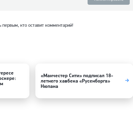
ь первым, кто оставит комментарий!
тересе
«Манчестер Сити» подписал 18-
оскере:
летнего хавбека «Русенборга»
ом
Нюпана