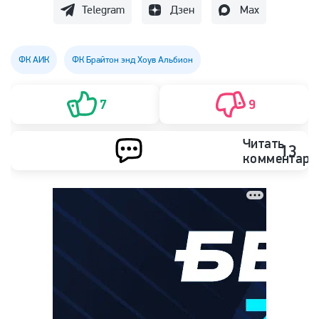
Telegram
Дзен
Max
ФК АИК
ФК Брайтон энд Хоув Альбион
7
9
Читать
13
комментари