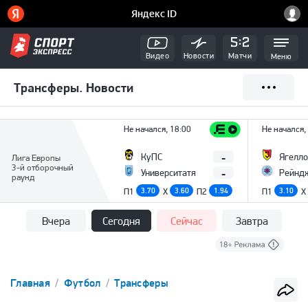
Видео
Новости
Матчи
Меню
Трансферы. Новости
Не начался, 18:00
Не начался,
-
КуПС
Ягелло
Лига Европы
3-й отборочный
-
Университатя
Рейнд
раунд
П1
3.70
X
3.60
П2
1.94
П1
3.10
X
Вчера
Сегодня
Сейчас
Завтра
Главная
Футбол
Трансферы