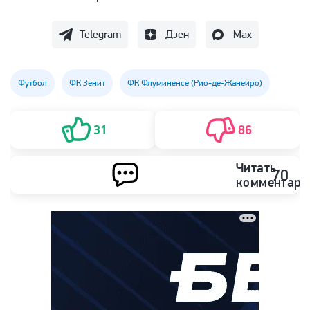
Telegram
Дзен
Max
Футбол
ФК Зенит
ФК Флуминенсе (Рио-де-Жанейро)
31
86
Читать
70
комментари