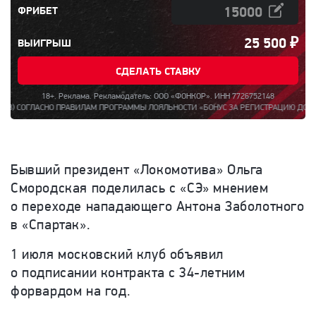
ФРИБЕТ
25 500
₽
ВЫИГРЫШ
СДЕЛАТЬ СТАВКУ
18+. Реклама. Рекламодатель: ООО «ФОНКОР». ИНН 7726752148
СНО ПРАВИЛАМ ПРОГРАММЫ ЛОЯЛЬНОСТИ «БОНУС ЗА РЕГИСТРАЦИЮ ДО 15000». ПОЛН
Бывший президент «Локомотива» Ольга
Смородская поделилась с «СЭ» мнением
о переходе нападающего Антона Заболотного
в «Спартак».
1 июля московский клуб объявил
о подписании контракта с 34-летним
форвардом на год.