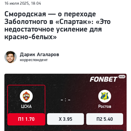
16 июля 2025, 18:04
Смородская — о переходе
Заболотного в «Спартак»: «Это
недостаточное усиление для
красно-белых»
Дарик Агаларов
корреспондент
:
-
-
ЦСКА
Ростов
П1 1.70
X 3.95
П2 5.40