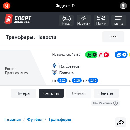
Игры
Новости
Матчи
Меню
Трансферы. Новости
Не начался, 15:30
Кр. Советов
Россия
Премьер-лига
Балтика
П1
3.20
X
3.20
П2
2.40
Вчера
Сегодня
Сейчас
Завтра
Главная
Футбол
Трансферы