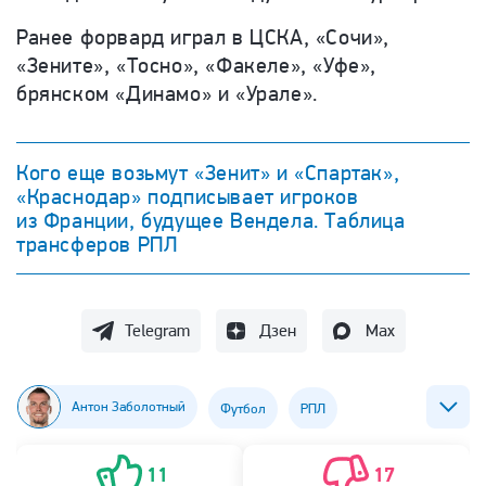
Ранее форвард играл в ЦСКА, «Сочи»,
«Зените», «Тосно», «Факеле», «Уфе»,
брянском «Динамо» и «Урале».
Кого еще возьмут «Зенит» и «Спартак»,
«Краснодар» подписывает игроков
из Франции, будущее Вендела. Таблица
трансферов РПЛ
Telegram
Дзен
Max
Антон Заболотный
Футбол
РПЛ
ФК Спартак (Москва)
Ольга Смородская
11
17