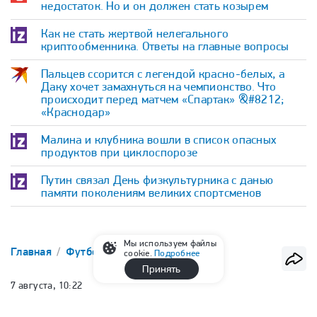
недостаток. Но и он должен стать козырем
Как не стать жертвой нелегального
криптообменника. Ответы на главные вопросы
Пальцев ссорится с легендой красно-белых, а
Даку хочет замахнуться на чемпионство. Что
происходит перед матчем «Спартак» &#8212;
«Краснодар»
Малина и клубника вошли в список опасных
продуктов при циклоспорозе
Путин связал День физкультурника с данью
памяти поколениям великих спортсменов
Мы используем файлы
Главная
Футбол
Медиалига (МКС)
cookie.
Подробнее
Принять
7 августа, 10:22
Отстраненный за употребление