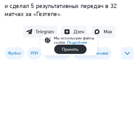
и сделал 5 результативных передач в 32
матчах за «Гезтепе».
Telegram
Дзен
Max
Мы используем файлы
cookie.
Подробнее
Принять
Футбол
РПЛ
ФК Гезтепе
ФК ЦСКА (Москва)
Роман Бабаев
56
42
Читать
11
комментари
Читайте также
Кузя выбирает между «Трактором» и «Сибирью»,