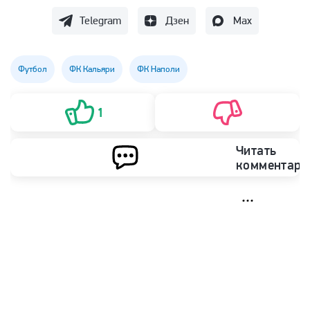
Telegram
Дзен
Max
Футбол
ФК Кальяри
ФК Наполи
1
Читать
комментари