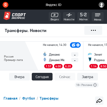
Видео
Новости
Матчи
Меню
Трансферы. Новости
Не начался, 14:30
Не начался, 1
-
Динамо
Зенит
Россия
-
Премьер-лига
Динамо Мх
Родина
1.57
4.00
6.20
1.14
8.50
Вчера
Сегодня
Сейчас
Завтра
Главная
Футбол
Трансферы