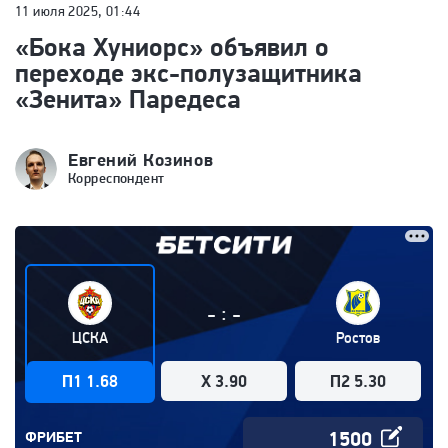
11 июля 2025, 01:44
«Бока Хуниорс» объявил о
переходе экс-полузащитника
«Зенита» Паредеса
Евгений Козинов
Корреспондент
:
-
-
ЦСКА
Ростов
П1 1.68
X 3.90
П2 5.30
ФРИБЕТ