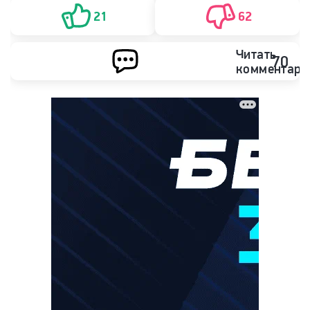
ФК СКА (Ростов-на-Дону)
21
62
Читать
70
комментари