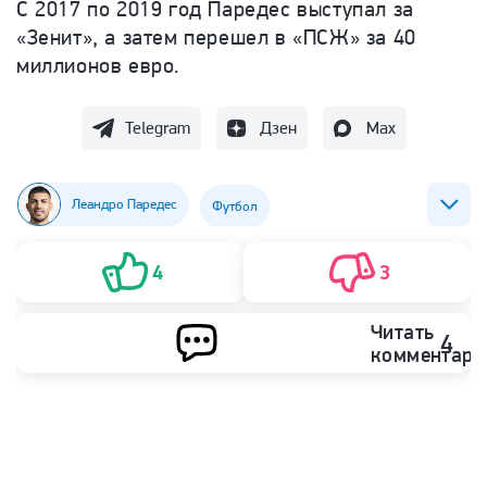
С 2017 по 2019 год Паредес выступал за
«Зенит», а затем перешел в «ПСЖ» за 40
миллионов евро.
Telegram
Дзен
Max
Леандро Паредес
Футбол
ФК Бока Хуниорс
ФК Рома
4
3
Читать
4
комментари