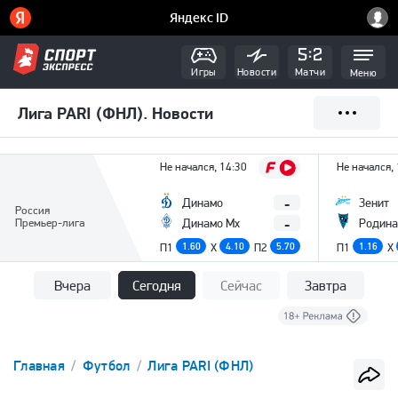
Игры
Новости
Матчи
Меню
Лига PARI (ФНЛ). Новости
Не начался, 14:30
Не начался,
-
Динамо
Зенит
Россия
-
Премьер-лига
Динамо Мх
Родина
П1
1.60
X
4.10
П2
5.70
П1
1.16
X
Вчера
Сегодня
Сейчас
Завтра
Главная
Футбол
Лига PARI (ФНЛ)