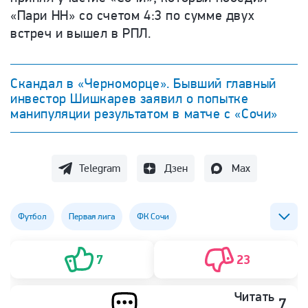
«Пари НН» со счетом 4:3 по сумме двух
встреч и вышел в РПЛ.
Скандал в «Черноморце». Бывший главный
инвестор Шишкарев заявил о попытке
манипуляции результатом в матче с «Сочи»
Telegram
Дзен
Max
Футбол
Первая лига
ФК Сочи
ФК Черноморец (Новороссийск)
Максим Митрофанов
7
23
Сергей Шишкарев
Читать
7