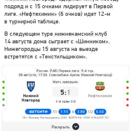
подряд и с 15 очками лидирует в Первой
лиге. «Нефтехимик» (6 очков) идет 12-м
в турнирной таблице.
В следующем туре нижнекамский клуб
14 августа дома сыграет с «Шинником».
Нижегородцы 15 августа на выезде
встретятся с «Текстильщиком».
Россия. PARI Первая лига. 5-й тур.
08 августа, 17:00. Совкомбанк Арена (Нижний Новгород)
Матч завершен
5
:
1
Нижний
Нефтехимик
Новгород
1-й тайм
3:0
1.55
3.80
6.40
П1
X
П2
18+. Реклама. Рекламодатель: ООО "ФОРТУНА" (ИНН: 6164205110)
Раскрыть