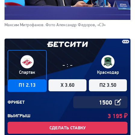
Максим Митрофанов.
Фото Александр Федоров, «СЭ»
:
-
-
Спартак
Краснодар
П1 2.13
X 3.60
П2 3.50
ФРИБЕТ
3 195
₽
ВЫИГРЫШ
СДЕЛАТЬ СТАВКУ