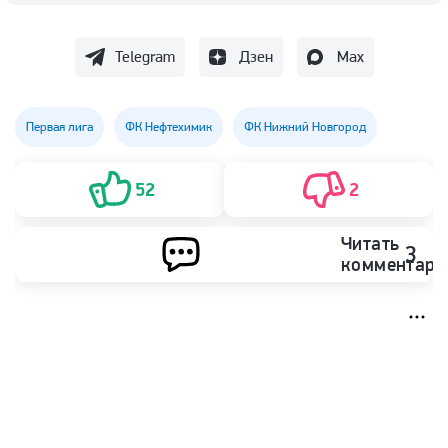
Telegram
Дзен
Max
Первая лига
ФК Нефтехимик
ФК Нижний Новгород
52
2
Читать
3
комментари