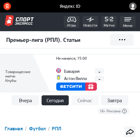
Игры
Новости
Матчи
Меню
Премьер-лига (РПЛ). Статьи
Не начался, 15:00
-
Бавария
Товарищеские
матчи
-
Астон Вилла
Клубы
Вчера
Сегодня
Сейчас
Завтра
Главная
Футбол
РПЛ