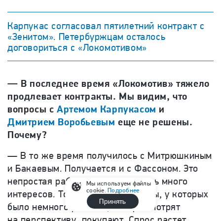
Карпукас согласовал пятилетний контракт с
«Зенитом». Петербуржцам осталось
договориться с «Локомотивом»
— В последнее время «Локомотив» тяжело
продлевает контракты. Мы видим, что
вопросы с
Артемом Карпукасом
и
Дмитрием Воробьевым
еще не решены.
Почему?
— В то же время получилось с Митрюшкиным
и Бакаевым. Получается и с Фассоном. Это
непростая работа, сходится очень много
Мы используем файлы
cookie.
Подробнее
интересов. Тот же лимит — клубы, у которых
Принять
было немного россиян, теперь смотрят
на перспективу, покупают. Спрос растет.