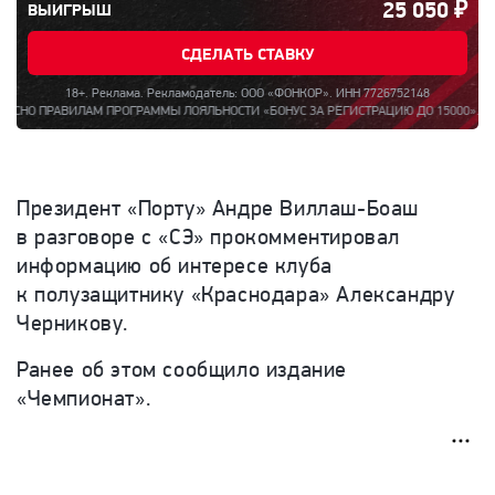
25 050
₽
ВЫИГРЫШ
СДЕЛАТЬ СТАВКУ
18+. Реклама. Рекламодатель: ООО «ФОНКОР». ИНН 7726752148
АВИЛАМ ПРОГРАММЫ ЛОЯЛЬНОСТИ «БОНУС ЗА РЕГИСТРАЦИЮ ДО 15000». ПОЛНАЯ ИНФ
Президент «Порту» Андре Виллаш-Боаш
в разговоре с «СЭ» прокомментировал
информацию об интересе клуба
к полузащитнику «Краснодара» Александру
Черникову.
Ранее об этом сообщило издание
«Чемпионат».