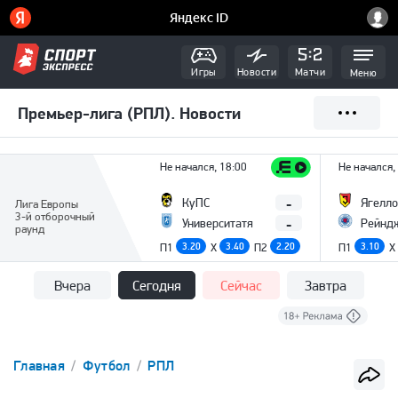
Игры
Новости
Матчи
Меню
Премьер-лига (РПЛ). Новости
Не начался, 18:00
Не начался,
-
КуПС
Ягелло
Лига Европы
3-й отборочный
-
Университатя
Рейнд
раунд
П1
3.20
X
3.40
П2
2.20
П1
3.10
X
Вчера
Сегодня
Сейчас
Завтра
Главная
Футбол
РПЛ