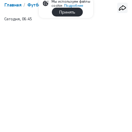
Мы используем файлы
Главная
Футбол
Трансферы
cookie.
Подробнее
Принять
Сегодня, 06:45
Источник: Батраков согласился на
переход в «Галатасарай»
Евгений Козинов
Корреспондент