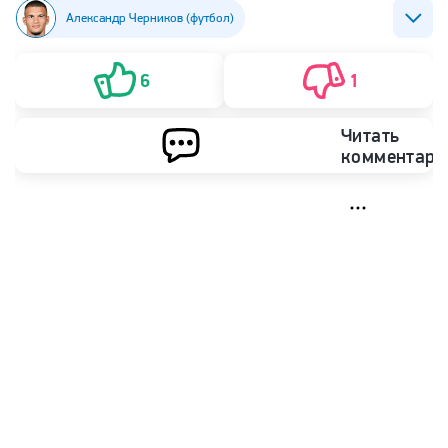
Александр Черников (футбол)
Андре Виллаш-Боаш
Футбол
РПЛ
6
1
ФК Краснодар
ФК Порту
Читать
комментари